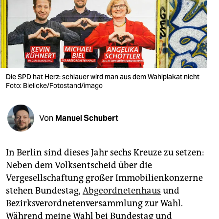
berlin
nord
wahrheit
verlag
Die SPD hat Herz: schlauer wird man aus dem Wahlplakat nicht
verlag
Foto: Bielicke/Fotostand/imago
veranstaltungen
Von
Manuel Schubert
shop
fragen & hilfe
In Berlin sind dieses Jahr sechs Kreuze zu setzen:
unterstützen
Neben dem Volksentscheid über die
Vergesellschaftung großer Immobilienkonzerne
abo
stehen Bundestag,
Abgeordnetenhaus
und
genossenschaft
Bezirksverordnetenversammlung zur Wahl.
Während meine Wahl bei Bundestag und