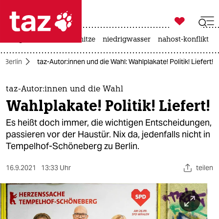

taz zahl ich
krieg in der ukraine
hitze
niedrigwasser
nahost-konflikt

taz zahl ich
n Berlin
taz-Au­to­r:in­nen und die Wahl: Wahlplakate! Politik! Liefert!
taz zahl ich
themen
taz-Au­to­r:in­nen und die Wahl
Wahlplakate! Politik! Liefert!
politik
Es heißt doch immer, die wichtigen Entscheidungen,
öko
passieren vor der Haustür. Nix da, jedenfalls nicht in
Tempelhof-Schöneberg zu Berlin.
gesellschaft
16.9.2021
13:33 Uhr
teilen
kultur
sport