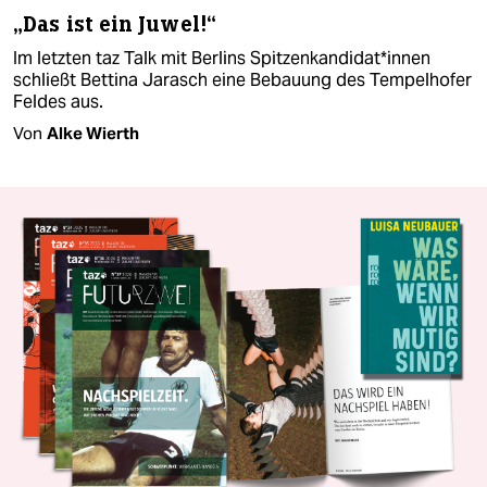
„Das ist ein Juwel!“
Im letzten taz Talk mit Berlins Spit­zen­kan­di­da­t*in­nen
schließt Bettina Jarasch eine Bebauung des Tempelhofer
Feldes aus.
Von
Alke Wierth