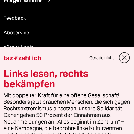
Feedback
Aboservice
ePaper Login
taz
zahl ich
Gerade nicht

Downloads für Abonnierende
Links lesen, rechts
bekämpfen
© 2026 taz Verlags und Vertriebs GmbH
Alle Rechte vorbehalten. Bei rechtlichen Fragen oder für Genehmigungen
Mit doppelter Kraft für eine offene Gesellschaft!
wenden Sie sich bitte an
lizenzen@taz.de
Besonders jetzt brauchen Menschen, die sich gegen
Rechtsextremismus einsetzen, unsere Solidarität.
Daher gehen 50 Prozent der Einnahmen aus
Feedback
Redaktionsstatut
Kommune-Richtlinien
KI-
Neuanmeldungen an „Alles beginnt im Zentrum“ –
eine Kampagne, die bedrohte linke Kulturzentren
Leitlinie
Informant
Datenschutz
Impressum
AGB