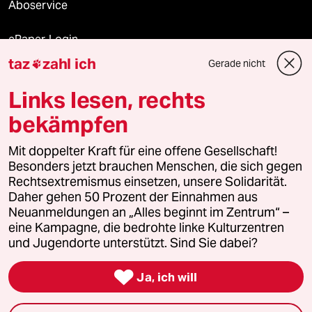
Aboservice
ePaper Login
taz
zahl ich
Gerade nicht

Downloads für Abonnierende
Links lesen, rechts
bekämpfen
© 2026 taz Verlags und Vertriebs GmbH
Mit doppelter Kraft für eine offene Gesellschaft!
Alle Rechte vorbehalten. Bei rechtlichen Fragen oder für Genehmigungen
wenden Sie sich bitte an
lizenzen@taz.de
Besonders jetzt brauchen Menschen, die sich gegen
Rechtsextremismus einsetzen, unsere Solidarität.
Daher gehen 50 Prozent der Einnahmen aus
Feedback
Redaktionsstatut
Kommune-Richtlinien
KI-
Neuanmeldungen an „Alles beginnt im Zentrum“ –
eine Kampagne, die bedrohte linke Kulturzentren
Leitlinie
Informant
Datenschutz
Impressum
AGB
und Jugendorte unterstützt. Sind Sie dabei?
Seitenwende
Einwilligungen widerrufen (Ads)

Ja, ich will