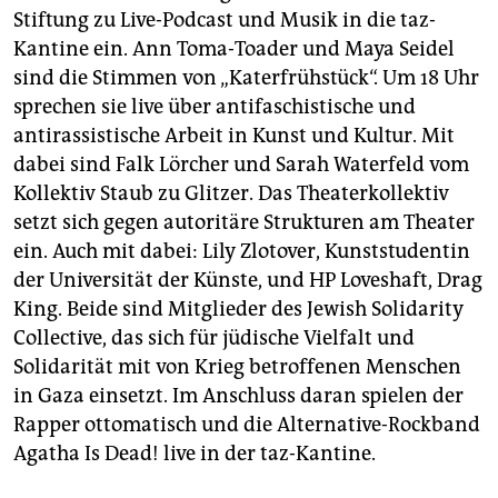
berlin
Stiftung zu Live-Podcast und Musik in die taz-
Kantine ein. Ann Toma-Toader und Maya Seidel
nord
sind die Stimmen von „Katerfrühstück“. Um 18 Uhr
wahrheit
sprechen sie live über antifaschistische und
antirassistische Arbeit in Kunst und Kultur. Mit
verlag
dabei sind Falk Lörcher und Sarah Waterfeld vom
Kollektiv Staub zu Glitzer. Das Theaterkollektiv
verlag
setzt sich gegen autoritäre Strukturen am Theater
veranstaltungen
ein. Auch mit dabei: Lily Zlotover, Kunststudentin
der Universität der Künste, und HP Loveshaft, Drag
shop
King. Beide sind Mitglieder des Jewish Solidarity
fragen & hilfe
Collective, das sich für jüdische Vielfalt und
Solidarität mit von Krieg betroffenen Menschen
unterstützen
in Gaza einsetzt. Im Anschluss daran spielen der
abo
Rapper ottomatisch und die Alternative-Rockband
Agatha Is Dead! live in der taz-Kantine.
genossenschaft