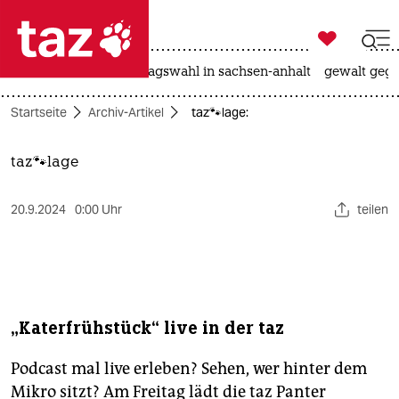

taz zahl ich
nahost-konflikt
landtagswahl in sachsen-anhalt
gewalt gege

taz zahl ich
Startseite
Archiv-Artikel
taz🐾lage:
taz zahl ich
themen
taz🐾lage
politik
20.9.2024
0:00 Uhr
teilen
öko
gesellschaft
kultur
„Katerfrühstück“ live in der taz
sport
Podcast mal live erleben? Sehen, wer hinter dem
Mikro sitzt? Am Freitag lädt die taz Panter