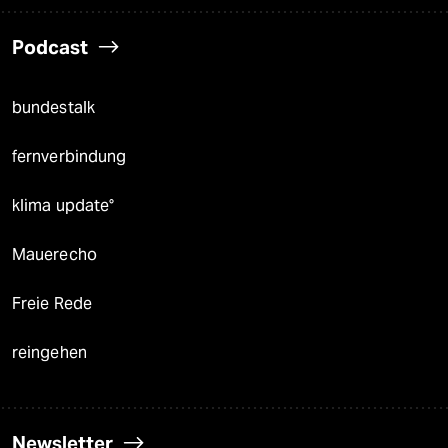
Podcast
bundestalk
fernverbindung
klima update°
Mauerecho
Freie Rede
reingehen
Newsletter