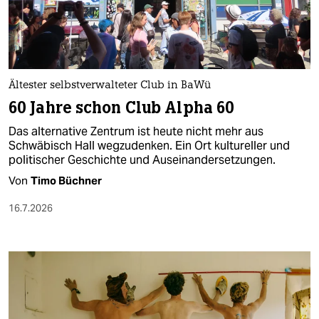
berlin
nord
wahrheit
Ältester selbstverwalteter Club in BaWü
verlag
60 Jahre schon Club Alpha 60
verlag
Das alternative Zentrum ist heute nicht mehr aus
Schwäbisch Hall wegzudenken. Ein Ort kultureller und
veranstaltungen
politischer Geschichte und Auseinandersetzungen.
shop
Von
Timo Büchner
fragen & hilfe
16.7.2026
unterstützen
abo
genossenschaft