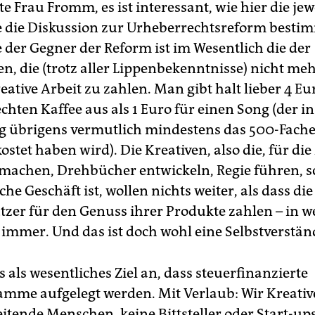
e Frau Fromm, es ist interessant, wie hier die jew
e die Diskussion zur Urheberrechtsreform bestim
e der Gegner der Reform ist im Wesentlich die der
n, die (trotz aller Lippenbekenntnisse) nicht meh
reative Arbeit zu zahlen. Man gibt halt lieber 4 Eu
chten Kaffee aus als 1 Euro für einen Song (der in
g übrigens vermutlich mindestens das 500-Fache
ostet haben wird). Die Kreativen, also die, für di
 machen, Drehbücher entwickeln, Regie führen, 
iche Geschäft ist, wollen nichts weiter, als dass d
tzer für den Genuss ihrer Produkte zahlen – in w
immer. Und das ist doch wohl eine Selbstverständ
s als wesentliches Ziel an, dass steuerfinanzierte
amme aufgelegt werden. Mit Verlaub: Wir Kreativ
eitende Menschen, keine Bittsteller oder Start-up