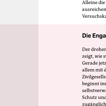
Alleine di
ausreichen
Versuchsk
Die Enga
Der drohe
zeigt, wie
Gerade jet
allem mit d
Zivilgesell
beginnt im
selbstverw
Schutz und 
zugänglich