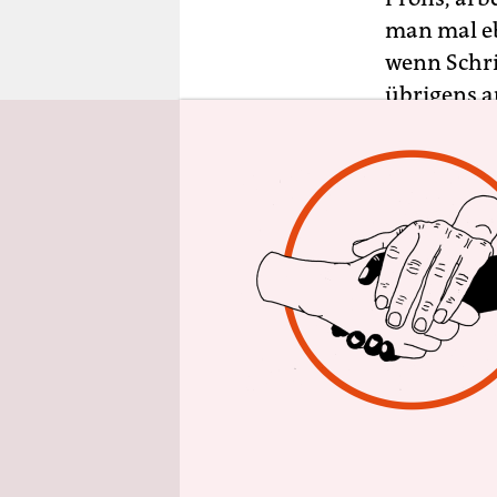
epaper login
man mal eb
wenn Schri
übrigens a
Insbesonde
generiert 
Selbstvers
aber ebens
dem sie ihr
kreative A
Abou-Dakn,
Die Mach