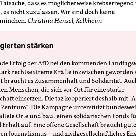
e Tatsache, dass es möglicherweise krebserregend 
, es nicht zuzulassen. Wir sind doch keine
aninchen.
Christina Hensel, Kelkheim
gierten stärken
nde Erfolg der AfD bei den kommenden Landtags
 stark rechtsextreme Kräfte inzwischen geworden 
zt braucht es Zusammenhalt und Solidarität. Auc
en Menschen, die sich vor Ort für eine starke
schaft einsetzen. Die taz kooperiert deshalb mit "A
 Zentrum". Die Kampagne unterstützt bundesweit
altete Orte und baut einen solidarischen Fonds f
Erhalt auf. Eine offene Gesellschaft braucht gute
en Journalismus – und zivilgesellschaftliches E