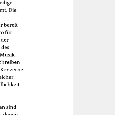
eilige
mt. Die
r bereit
ro für
 der
 des
e Musik
schreiben
ie Konzerne
elcher
lichkeit.
en sind
s, denen