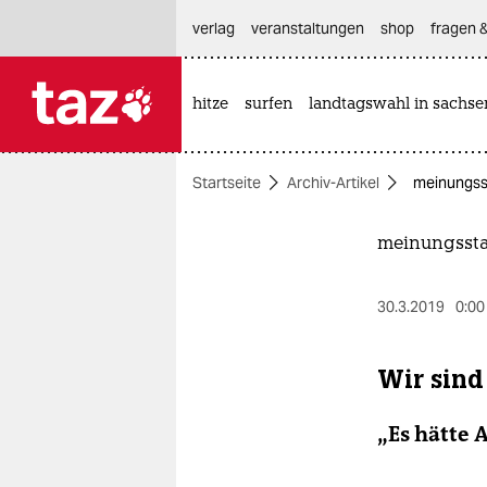
hautnavigation anspringen
hauptinhalt anspringen
footer anspringen
verlag
veranstaltungen
shop
fragen &
hitze
surfen
landtagswahl in sachse

taz zahl ich
taz zahl ich
Startseite
Archiv-Artikel
meinungss
themen
politik
meinungsst
öko
30.3.2019
0:00
gesellschaft
Wir sind 
kultur
„Es hätte 
sport