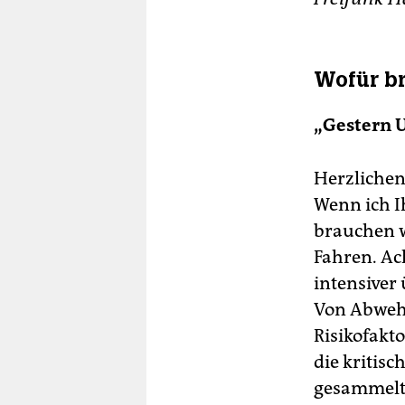
Wofür br
„Gestern U
Herzlichen
Wenn ich Ih
brauchen w
Fahren. Ac
intensiver
Von Abweh
Risikofakto
die kritisc
gesammelt 