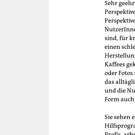
berlin
Sehr geehrt
Perspektiv
nord
Perspektiv
wahrheit
NutzerInne
sind, für k
verlag
einen schle
verlag
Herstellun
Kaffees gek
veranstaltungen
oder Fotos
shop
das alltägl
fragen & hilfe
und die Nu
Form auch 
unterstützen
abo
Sie sehen e
genossenschaft
Hilfsprogr
Profis, arb