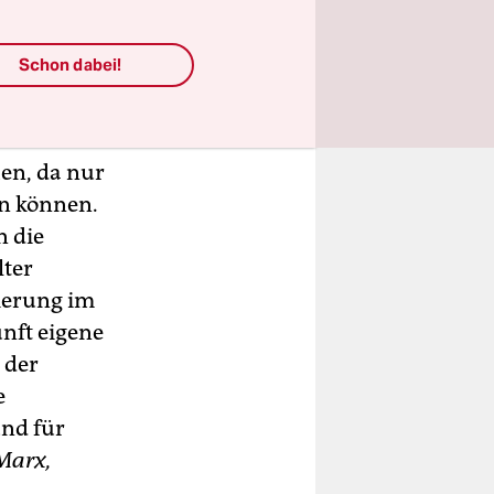
Schon dabei!
ment der
ete für
 werden
hen, da nur
en können.
n die
lter
ierung im
unft eigene
 der
e
nd für
Marx,