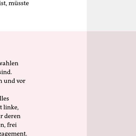
ist, müsste
wahlen
sind.
h und vor
lles
 linke,
ür deren
n, frei
ngagement.