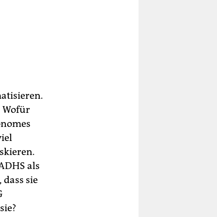
atisieren.
: Wofür
tonomes
iel
skieren.
 ADHS als
 dass sie
G
sie?