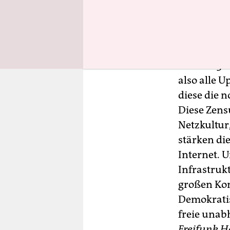
„Es hätte 
Mit Bedaue
EU-Urheber
Artikel 13
also alle 
diese die 
Diese Zensu
Netzkultur
stärken di
Internet. 
Infrastruk
großen Kon
Demokrati
freie una
Freifunk 