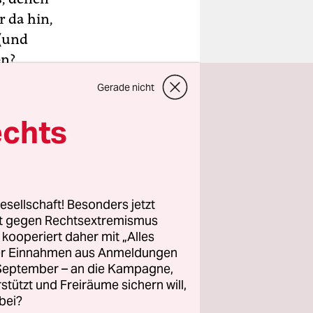
 da hin,
 (und
en?
d Geld
Gerade nicht
echts
zahlen,
ent, mit
s jegliche
n.
Masen
esellschaft! Besonders jetzt
rt gegen Rechtsextremismus
z kooperiert daher mit „Alles
ller Einnahmen aus Anmeldungen
. September – an die Kampagne,
rstützt und Freiräume sichern will,
bei?