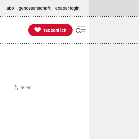
abo
genossenschaft
epaper login

taz zahl ich
taz zahl ich
teilen