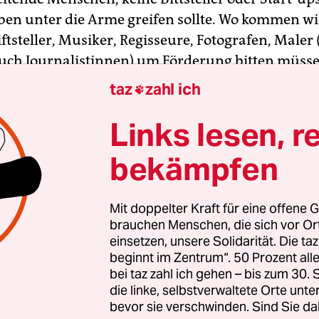
en unter die Arme greifen sollte. Wo kommen wir
ftsteller, Musiker, Regisseure, Fotografen, Maler
uch Journalistinnen) um Förderung bitten müss
re wenn gleichzeitig mit ihrer Arbeit ausreichen
taz
zahl ich

wird?
Links lesen, r
tändlich müssen die großen Konzerne Steuern be
bekämpfen
o selbstverständlich auch Gebühren für den Cont
 Geld verdienen. Wer das verneint, akzeptiert, das
rbeit nur noch als Hobby ausgeübt wird. Wahnsin
Mit doppelter Kraft für eine offene G
brauchen Menschen, die sich vor O
 Berlin
einsetzen, unsere Solidarität. Die ta
beginnt im Zentrum“. 50 Prozent a
bei taz zahl ich gehen – bis zum 30
t der Konzerne
die linke, selbstverwaltete Orte unte
bevor sie verschwinden. Sind Sie da