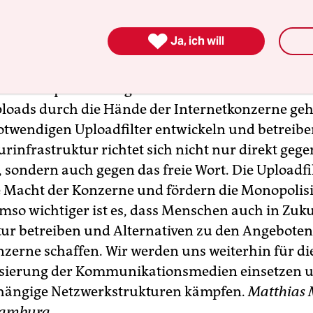
Alternativen gegeben“,
taz vom 27. 3. 19

Ja, ich will
rn nehmen wir zur Kenntnis, dass das EU-Parla
rechtsreform zugestimmt hat und 348 Abgeordn
 und für Uploadfilter gestimmt haben. In Zukunft
Uploads durch die Hände der Internetkonzerne ge
notwendigen Uploadfilter entwickeln und betreib
rinfrastruktur richtet sich nicht nur direkt gege
, sondern auch gegen das freie Wort. Die Uploadfi
e Macht der Konzerne und fördern die Monopolis
Umso wichtiger ist es, dass Menschen auch in Zuk
tur betreiben und Alternativen zu den Angeboten
zerne schaffen. Wir werden uns weiterhin für di
sierung der Kommunikationsmedien einsetzen u
bhängige Netzwerkstrukturen kämpfen.
Matthias 
Hamburg