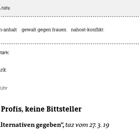
 hilfe
n-anhalt
gewalt gegen frauen
nahost-konflikt
tark:
ark
 Uhr
Profis, keine Bittsteller
Alternativen gegeben“,
taz vom 27. 3. 19