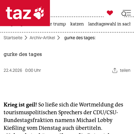

taz zahl ich
bergsteigen
usa unter trump
katzen
landtagswahl in sachs

taz zahl ich
Startseite
Archiv-Artikel
gurke des tages:
taz zahl ich
themen
gurke des tages
politik
22.4.2026
0:00 Uhr
teilen
öko
gesellschaft
Krieg ist geil!
So ließe sich die Wortmeldung des
kultur
tourismuspolitischen Sprechers der CDU/CSU-
Bundestagsfraktion namens Michael Lobby
sport
Kießling vom Dienstag auch übertiteln.