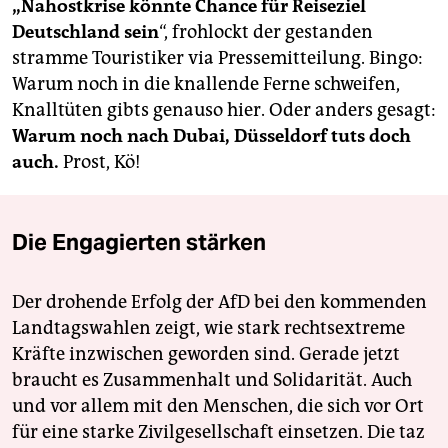
berlin
„Nahostkrise
könnte Chance für Reiseziel
Deutschland sein
“, frohlockt der gestanden
nord
stramme Touristiker via Pressemitteilung. Bingo:
Warum noch in die knallende Ferne schweifen,
wahrheit
Knalltüten gibts genauso hier. Oder anders gesagt:
verlag
Warum noch nach Dubai, Düsseldorf tuts doch
auch.
Prost, Kö!
verlag
veranstaltungen
Die Engagierten stärken
shop
fragen & hilfe
Der drohende Erfolg der AfD bei den kommenden
Landtagswahlen zeigt, wie stark rechtsextreme
unterstützen
Kräfte inzwischen geworden sind. Gerade jetzt
abo
braucht es Zusammenhalt und Solidarität. Auch
und vor allem mit den Menschen, die sich vor Ort
genossenschaft
für eine starke Zivilgesellschaft einsetzen. Die taz