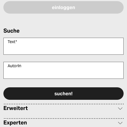
Suche
Text
*
AutorIn
Bitte füllen Sie alle Pflichtfelder (*) aus, um fortfahren zu können.
Erweitert
Experten