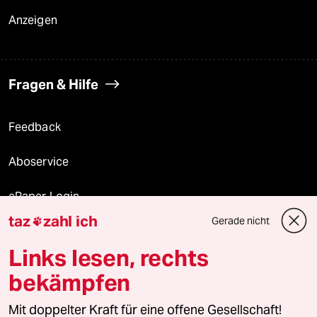
Anzeigen
Fragen & Hilfe
Feedback
Aboservice
ePaper Login
taz
zahl ich
Gerade nicht

Downloads für Abonnierende
Links lesen, rechts
bekämpfen
© 2026 taz Verlags und Vertriebs GmbH
Mit doppelter Kraft für eine offene Gesellschaft!
Alle Rechte vorbehalten. Bei rechtlichen Fragen oder für Genehmigungen