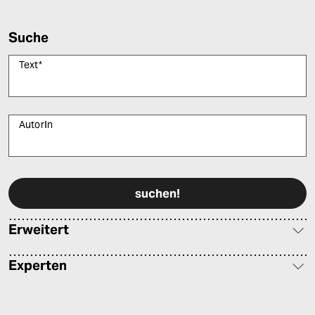
Suche
Text
*
AutorIn
Bitte füllen Sie alle Pflichtfelder (*) aus, um fortfahren zu können.
Erweitert
Experten