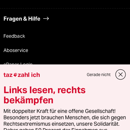
Fragen & Hilfe
Feedback
Aboservice
ePaper Login
taz
zahl ich
Gerade nicht

Downloads für Abonnierende
Links lesen, rechts
bekämpfen
© 2026 taz Verlags und Vertriebs GmbH
Mit doppelter Kraft für eine offene Gesellschaft!
Alle Rechte vorbehalten. Bei rechtlichen Fragen oder für Genehmigungen
wenden Sie sich bitte an
lizenzen@taz.de
Besonders jetzt brauchen Menschen, die sich gegen
Rechtsextremismus einsetzen, unsere Solidarität.