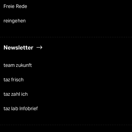
Freie Rede
reingehen
Newsletter
team zukunft
taz frisch
taz zahl ich
taz lab Infobrief