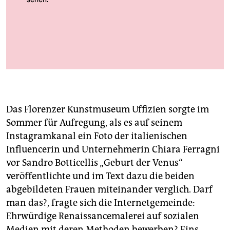
berlin
nord
wahrheit
Josefine Reisch, „Framing“, 2020. Installationsansicht in der Galerie
Noah Klink
Foto: Courtesy Noah Klink, ­Berlin
verlag
verlag
Das Florenzer Kunstmuseum Uffizien sorgte im
veranstaltungen
Sommer für Aufregung, als es auf seinem
shop
Instagramkanal ein Foto der italienischen
Influencerin und Unternehmerin Chiara Ferragni
fragen & hilfe
vor Sandro Botticellis „Geburt der Venus“
unterstützen
veröffentlichte und im Text dazu die beiden
abgebildeten Frauen miteinander verglich. Darf
abo
man das?, fragte sich die Internetgemeinde:
genossenschaft
Ehrwürdige Renaissancemalerei auf sozialen
Medien mit deren Methoden bewerben? Eins