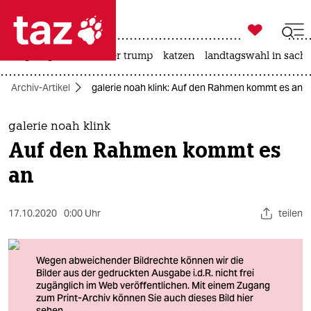

taz zahl ich
bergsteigen
usa unter trump
katzen
landtagswahl in sachs

taz zahl ich
Archiv-Artikel
galerie noah klink: Auf den Rahmen kommt es an
taz zahl ich
themen
galerie noah klink
Auf den Rahmen kommt es
politik
an
öko
17.10.2020
0:00 Uhr
teilen
gesellschaft
kultur
sport