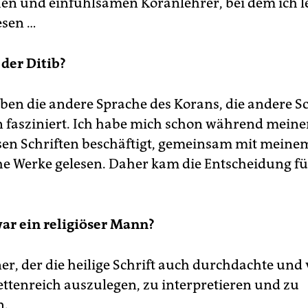
hen und einfühlsamen Koranlehrer, bei dem ich l
ren
Vorstandsneuwahlen
im Dezember standen im Verdacht
esen …
 Wechsel an der Spitze sei aus Ankara bestimmt worden. Die
sen der alte und neue Vorsitzende in einer gemeinsamen
 der Ditib?
esseerklärung zurück. Es habe sich um turnusgemäße
uwahlen gehandelt.
(akw)
aben die andere Sprache des Korans, die andere Sc
 fasziniert. Ich habe mich schon während meiner
ösen Schriften beschäftigt, gemeinsam mit meine
he Werke gelesen. Daher kam die Entscheidung fü
war ein religiöser Mann?
ner, der die heilige Schrift auch durchdachte und
cettenreich auszulegen, zu interpretieren und zu
n.