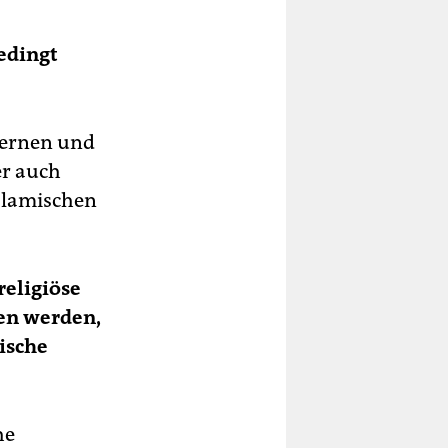
edingt
lernen und
er auch
islamischen
religiöse
en werden,
ische
he