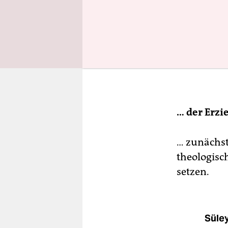
… der Erzi
… zunächst
theologisc
setzen.
Süle