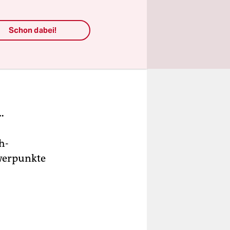
Schon dabei!
…
h-
hwerpunkte