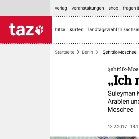
hautnavigation anspringen
hauptinhalt anspringen
footer anspringen
verlag
veranstaltungen
shop
fragen &
hitze
surfen
landtagswahl in sachse

taz zahl ich
taz zahl ich
Startseite
Berlin
Şehitlik-Moschee: 
themen
politik
Şehitlik-Mo
„Ich 
öko
Süleyman Kü
gesellschaft
Arabien und
Moschee.
kultur
sport
13.2.2017
16:1