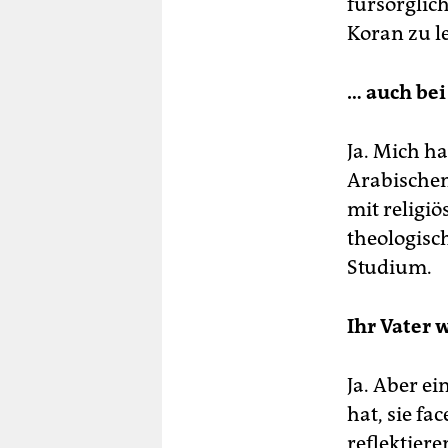
fürsorglic
De
Koran zu l
der
wie
… auch bei
Pr
Ne
Ja. Mich h
Arabischen
mit religi
theologisc
Studium.
Ihr Vater 
Ja. Aber ei
hat, sie fa
reflektiere