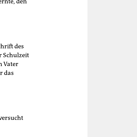
ernte, den
,
s
hrift des
 Schulzeit
m Vater
r das
 versucht