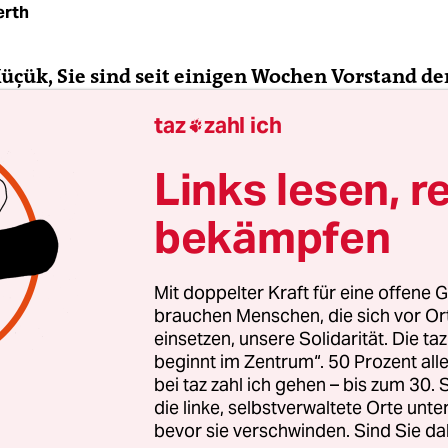
erth
Küçük, Sie sind seit einigen Wochen Vorstand d
testen Moschee von Berlin, die sich bislang v
taz
zahl ich

 Offenheit für BesucherInnen ausgezeichnet ha
 anders machen als der bisherige Moscheevors
Links lesen, r
bekämpfen
 Küçük:
Mich unterscheidet von meinem Vorgäng
Mit doppelter Kraft für eine offene G
brauchen Menschen, die sich vor O
einsetzen, unsere Solidarität. Die ta
beginnt im Zentrum“. 50 Prozent a
bei taz zahl ich gehen – bis zum 30
die linke, selbstverwaltete Orte unte
bevor sie verschwinden. Sind Sie da