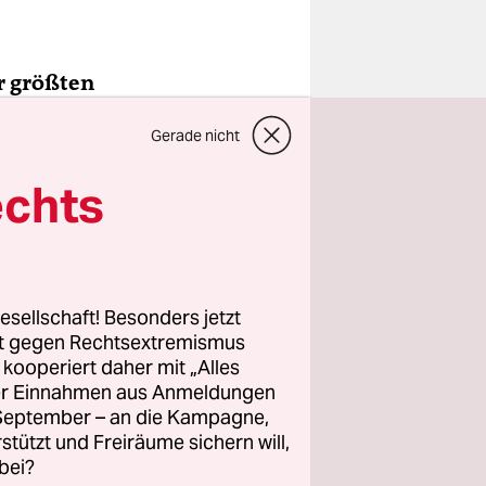
er größten
or allem
Gerade nicht
t. Was
tand?
echts
er Ender
esellschaft! Besonders jetzt
rt gegen Rechtsextremismus
z kooperiert daher mit „Alles
ller Einnahmen aus Anmeldungen
. September – an die Kampagne,
rstützt und Freiräume sichern will,
bei?