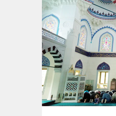
berlin
nord
wahrheit
verlag
verlag
veranstaltungen
shop
fragen & hilfe
unterstützen
abo
genossenschaft