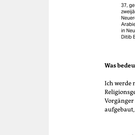
37, ge
zweijä
Neuer
Arabi
in Neu
Ditib B
Was bedeu
Ich werde 
Religionsg
Vorgänger 
aufgebaut,