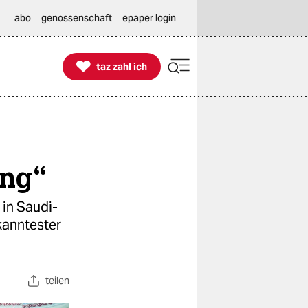
abo
genossenschaft
epaper login

taz zahl ich
taz zahl ich
ung“
 in Saudi-
kanntester
teilen