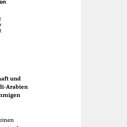
ion
t
r
t
hen
kei
haft und
r
di-Arabien
tämmigen
ner
 einen