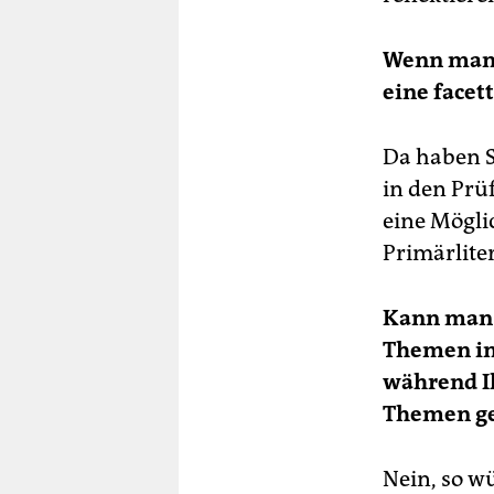
Wenn man 
eine facet
Da haben S
in den Prü
eine Mögli
Primärlit
Kann man a
Themen in
während Ih
Themen g
Nein, so w