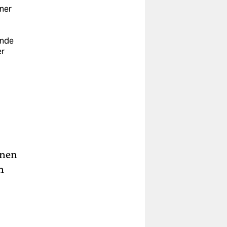
iner
inde
er
inen
n