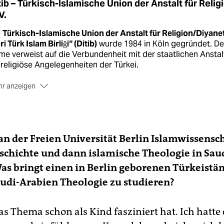
tib – Türkisch-Islamische Union der Anstalt für Relig
V.
e
Türkisch-Islamische Union der Anstalt für Religion/Diyane
eri Türk Islam Birliği“ (Ditib)
wurde 1984 in Köln gegründet. De
e verweist auf die Verbundenheit mit der staatlichen Anstal
 religiöse Angelegenheiten der Türkei.
r anzeigen
 Ditib-Gründung war eine Reaktion der damals von laizistisc
teien regierten Türkei auf das Erstarken der politisch-
amischen Milli-Görüş-Bewegung auch in Deutschland. Mit der
ierungsübernahme der islamisch orientierten AKP in der Tür
an der Freien Universität Berlin Islamwissensc
d die einst klaren Grenzen zwischen Ditib und Milli Görüş abe
rwischt.
Vorsitzender der Ditib
ist traditionell der
schichte und dann islamische Theologie in Sau
igionsattaché der türkischen Botschaft.
Was bringt einen in Berlin geborenen Türkeis
 Ditib ist
unter Druck,
seit bekannt wurde, dass Imame ihrer
audi-Arabien Theologie zu studieren?
scheen in Deutschland Gemeindemitglieder ausspioniert
ben. Dem
Berliner Ditib-Landesverband
gehören 20
scheegemeinden an, auch die
Şehitlik-Moschee
am Neuköll
as Thema schon als Kind fasziniert hat. Ich hatte
lumbiadamm.