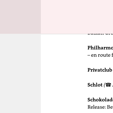
Cuvrystr. 7
Österreich
Chopin übe
Balkan Groo
Philharm
– en route
Privatclub
Schlot
(
☎
Schokolad
Release: Be