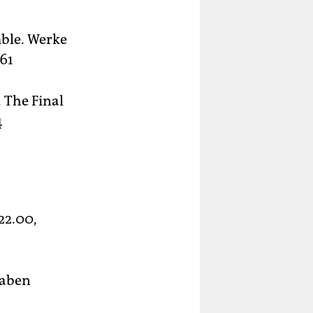
ble. Werke
61
. The Final
4
 22.00,
raben