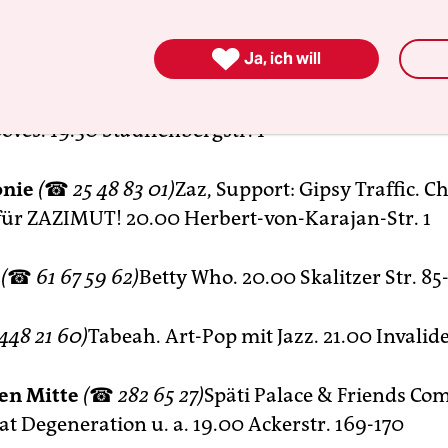

Ja, ich will
isches Kulturforum Berlin
(
☎
202 87-114)
Lucid 
r die japanische Musik Keiko Abes bis zu Walzer
ves. 19.30 Stauffenbergstr. 1
onie
(
☎
25 48 83 01)
Zaz, Support: Gipsy Traffic. 
 für ZAZIMUT! 20.00 Herbert-von-Karajan-Str. 1
(
☎
61 67 59 62)
Betty Who. 20.00 Skalitzer Str. 85
448 21 60)
Tabeah. Art-Pop mit Jazz. 21.00 Invalide
en Mitte
(
☎
282 65 27)
Späti Palace & Friends Com
at Degeneration u. a. 19.00 Ackerstr. 169-170