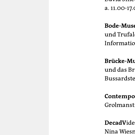
a. 11.00-17
Bode-Mu
und Trufal
Informati
Brücke-M
und das Br
Bussardste
Contempor
Grolmanstr
DecadV
ide
Nina Wiesn