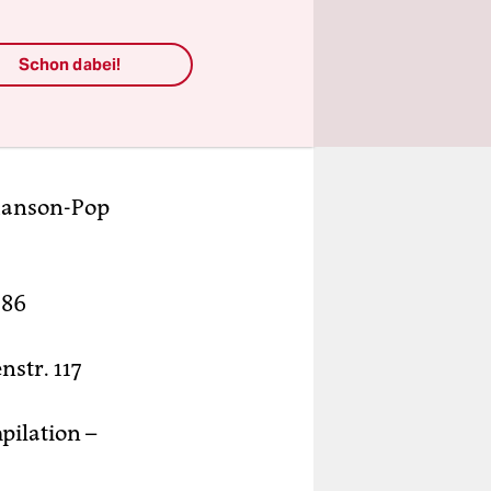
Schon dabei!
Duo. von
 und
Chanson-Pop
-86
nstr. 117
pilation –