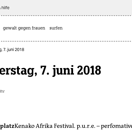
 hilfe
gewalt gegen frauen
surfen
, 7. juni 2018
rstag, 7. juni 2018
Uhr
platz
Kenako Afrika Festival. p.u.r.e. – perfomati