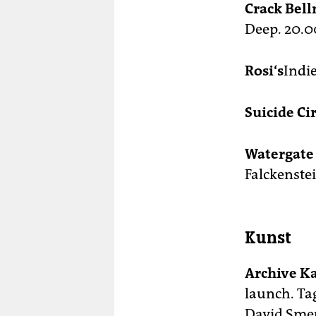
Crack Bel
Deep. 20.00
Rosi‘s
Indie
Suicide Ci
Watergate
Falckenstei
Kunst
Archive K
launch. Ta
David Smeu