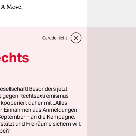
 A Move.
 Folk.
Gerade nicht
echts
ng, when
arl-Marx-
esellschaft! Besonders jetzt
Day:
rt gegen Rechtsextremismus
z kooperiert daher mit „Alles
on
ller Einnahmen aus Anmeldungen
tenstr. 55
. September – an die Kampagne,
rstützt und Freiräume sichern will,
bei?
 20.00