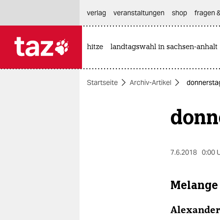
hautnavigation anspringen
hauptinhalt anspringen
footer anspringen
verlag
veranstaltungen
shop
fragen &
hitze
landtagswahl in sachsen-anhalt

taz zahl ich
taz zahl ich
Startseite
Archiv-Artikel
donnerstag
themen
donne
politik
öko
7.6.2018
0:00 
gesellschaft
kultur
Melange
sport
Alexander