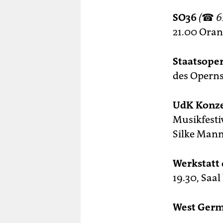
SO36
(
☎
6
21.00 Oran
Staatsoper
des Operns
UdK Konze
Musikfestiv
Silke Mann
Werkstatt 
19.30, Saa
West Ger