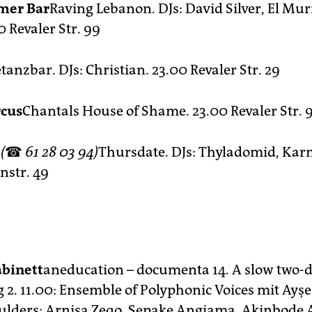
lmer Bar
Raving Lebanon. DJs: David Silver, El Murr
 Revaler Str. 99
tanzbar. DJs: Christian. 23.00 Revaler Str. 29
rcus
Chantals House of Shame. 23.00 Revaler Str. 
(
☎
61 28 03 94)
Thursdate. DJs: Thyladomid, Kar
nstr. 49
abinett
aneducation – documenta 14. A slow two-
g 2. 11.00: Ensemble of Polyphonic Voices mit Ayş
lders; Arnisa Zeqo, Sepake Angiama, Akinbode A