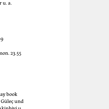
 u. a.
99
mon. 23.55
day book
e Güleç und
kinbiyi u.