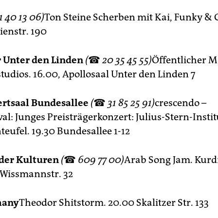
1 40 13 06)
Ton Steine Scherben mit Kai, Funky &
ienstr. 190
 Unter den Linden
(
☎
20 35 45 55)
Öffentlicher M
tudios. 16.00, Apollosaal Unter den Linden 7
rtsaal Bundesallee
(
☎
31 85 25 91)
crescendo –
al: Junges Preisträgerkonzert: Julius-Stern-Instit
teufel. 19.30 Bundesallee 1-12
der Kulturen
(
☎
609 77 00)
Arab Song Jam. Kurdi
l Wissmannstr. 32
many
Theodor Shitstorm. 20.00 Skalitzer Str. 133