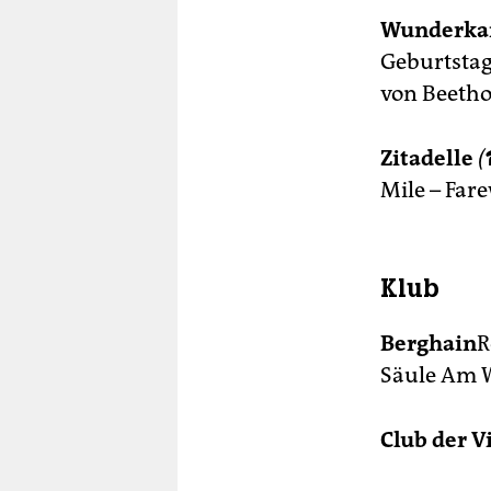
Wunderka
Geburtstag
von Beeth
Zitadelle
(
Mile – Fare
Klub
Berghain
R
Säule Am 
Club der V