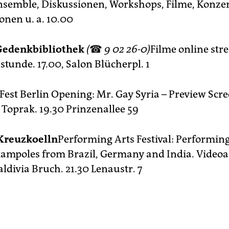
nsemble, Diskussionen, Workshops, Filme, Konzer
onen u. a. 10.00
edenkbibliothek
(
☎
9 02 26-0)
Filme online str
tunde. 17.00, Salon Blücherpl. 1
Fest Berlin Opening: Mr. Gay Syria – Preview Scr
 Toprak. 19.30 Prinzenallee 59
Kreuzkoelln
Performing Arts Festival: Performin
xampoles from Brazil, Germany and India. Videoa
ldivia Bruch. 21.30 Lenaustr. 7