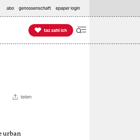
abo
genossenschaft
epaper login

taz zahl ich
taz zahl ich
teilen
ve urban