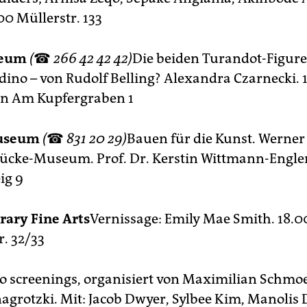
.00 Müllerstr. 133
seum
(
☎
266 42 42 42)
Die beiden Turandot-Figure
dino – von Rudolf Belling? Alexandra Czarnecki. 
on Am Kupfergraben 1
useum
(
☎
831 20 29)
Bauen für die Kunst. Werne
ücke-Museum. Prof. Dr. Kerstin Wittmann-Engler
ig 9
ary Fine Arts
Vernissage: Emily Mae Smith. 18.
. 32/33
o screenings, organisiert von Maximilian Schmo
agrotzki. Mit: Jacob Dwyer, Sylbee Kim, Manolis 