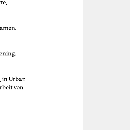
te,
eamen.
eening.
g in Urban
rbeit von