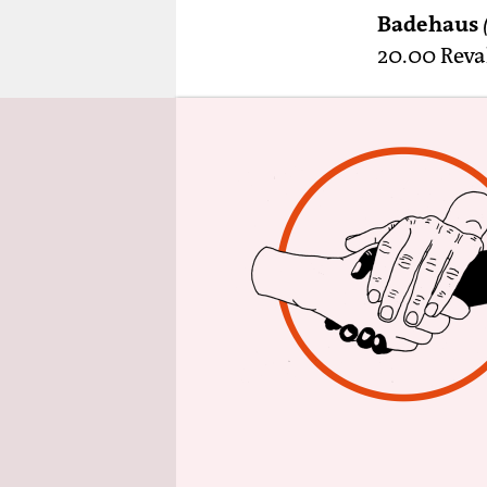
epaper login
Badehaus
20.00 Reval
EWA Frau
19.00 Pren
Helene-Na
you sing yo
Str. 66
Hochschul
Gesang- un
Bernstein, 
Lido
(
☎
69