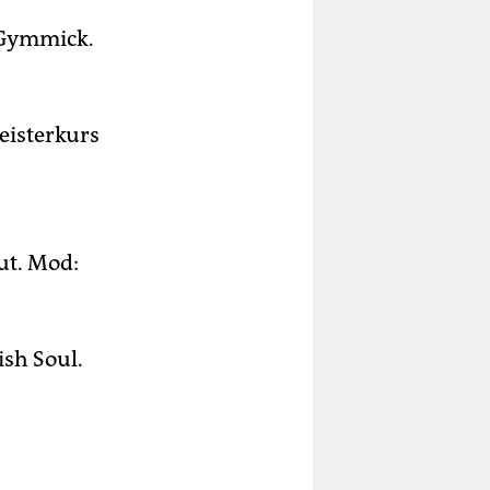
 Gymmick.
eisterkurs
ut. Mod:
sh Soul.