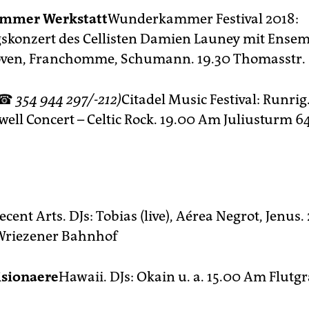
mmer Werkstatt
Wunderkammer Festival 2018:
skonzert des Cellisten Damien Launey mit Ensem
oven, Franchomme, Schumann. 19.30 Thomasstr. 
☎
354 944 297/-212)
Citadel Music Festival: Runrig
well Concert – Celtic Rock. 19.00 Am Juliusturm 6
ecent Arts. DJs: Tobias (live), Aérea Negrot, Jenus.
Wriezener Bahnhof
isionaere
Hawaii. DJs: Okain u. a. 15.00 Am Flutg