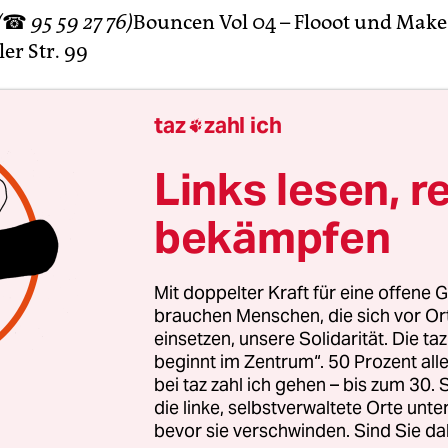
(
☎
95 59 27 76)
Bouncen Vol 04 – Flooot und Make
er Str. 99
enzentrum
(
☎
442 55 42)
Laura Hoo. Bluesy Nordic
taz
zahl ich

zlauer Allee 6
Links lesen, r
than-Bibliothek
(
☎
902 39 43 42)
Sing, Sing, Si
bekämpfen
u´ve got to swing: Fleeting Glance. Chor. 18.00 K
Mit doppelter Kraft für eine offene G
e für Musik Hanns Eisler
(
☎
203 09 21 01)
Voice 
brauchen Menschen, die sich vor O
einsetzen, unsere Solidarität. Die ta
d Regiestudierende, Ltg. Prof. Scot Weir. Werke v
beginnt im Zentrum“. 50 Prozent a
Cesti, Hensel u. a. 18.00, 19.30, Studiosaal Charlot
bei taz zahl ich gehen – bis zum 30
die linke, selbstverwaltete Orte unte
bevor sie verschwinden. Sind Sie da
 56 68 40)
Andrea Gibson. Spoken Word & Music.