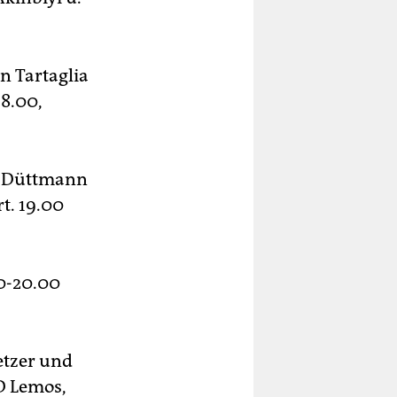
n Tartaglia
18.00,
r Düttmann
t. 19.00
00-20.00
etzer und
D Lemos,