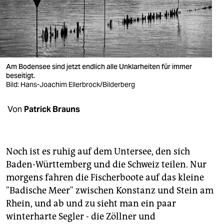
berlin
nord
wahrheit
verlag
Am Bodensee sind jetzt endlich alle Unklarheiten für immer
beseitigt.
Bild: Hans-Joachim Ellerbrock/Bilderberg
verlag
veranstaltungen
Von
Patrick Brauns
shop
fragen & hilfe
Noch ist es ruhig auf dem Untersee, den sich
Baden-Württemberg und die Schweiz teilen. Nur
unterstützen
morgens fahren die Fischerboote auf das kleine
abo
"Badische Meer" zwischen Konstanz und Stein am
Rhein, und ab und zu sieht man ein paar
genossenschaft
winterharte Segler - die Zöllner und