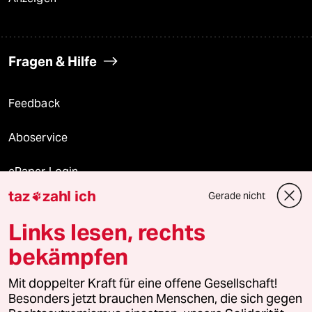
Fragen & Hilfe
Feedback
Aboservice
ePaper Login
taz
zahl ich
Gerade nicht

Downloads für Abonnierende
Links lesen, rechts
bekämpfen
© 2026 taz Verlags und Vertriebs GmbH
Alle Rechte vorbehalten. Bei rechtlichen Fragen oder für Genehmigungen
Mit doppelter Kraft für eine offene Gesellschaft!
wenden Sie sich bitte an
lizenzen@taz.de
Besonders jetzt brauchen Menschen, die sich gegen