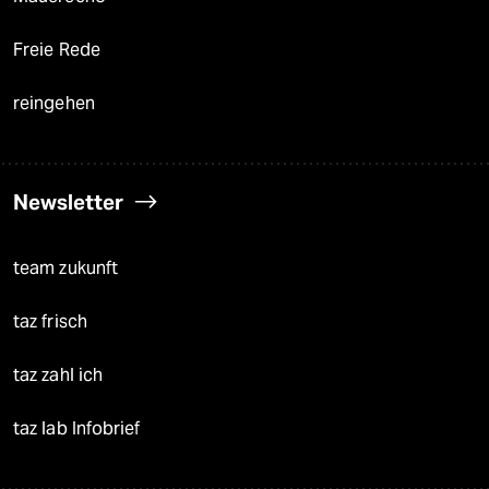
Freie Rede
reingehen
Newsletter
team zukunft
taz frisch
taz zahl ich
taz lab Infobrief