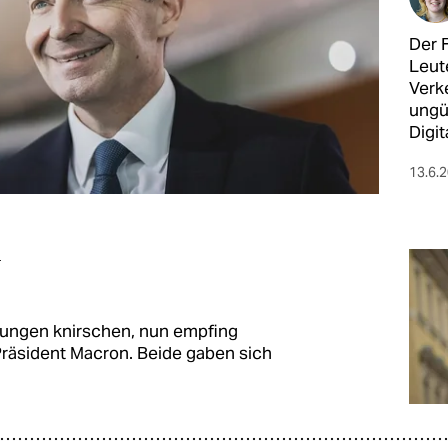
Der 
Leute
Verke
ungü
Digit
13.6.
m
hungen knirschen, nun empfing
Präsident Macron. Beide gaben sich