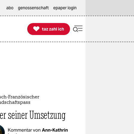
abo
genossenschaft
epaper login

taz zahl ich
taz zahl ich
sch-Französischer
ndschaftspass
er seiner Umsetzung
Kommentar von
Ann-Kathrin