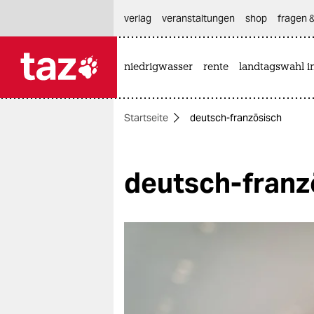
hautnavigation anspringen
hauptinhalt anspringen
footer anspringen
verlag
veranstaltungen
shop
fragen &
niedrigwasser
rente
landtagswahl i

taz zahl ich
taz zahl ich
Startseite
deutsch-französisch
themen
politik
deutsch-franz
öko
gesellschaft
kultur
sport