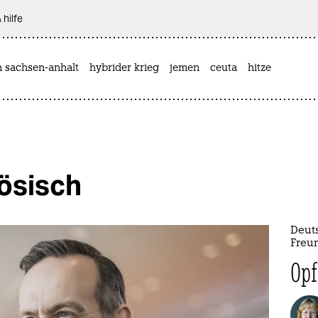
 hilfe
n sachsen-anhalt
hybrider krieg
jemen
ceuta
hitze
ösisch
Deut
Freu
Opf