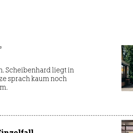
e
. Scheibenhard liegt in
nze sprach kaum noch
am.