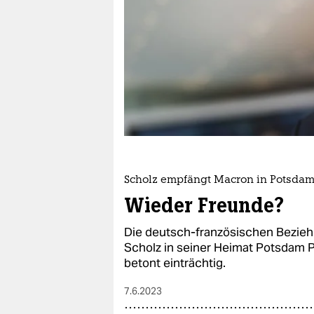
berlin
nord
wahrheit
verlag
verlag
veranstaltungen
shop
Scholz empfängt Macron in Potsda
Wieder Freunde?
fragen & hilfe
Die deutsch-französischen Bezie
unterstützen
Scholz in seiner Heimat Potsdam 
abo
betont einträchtig.
genossenschaft
7.6.2023