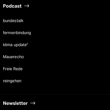
Podcast
bundestalk
fernverbindung
klima update°
Mauerecho
Freie Rede
reingehen
Newsletter