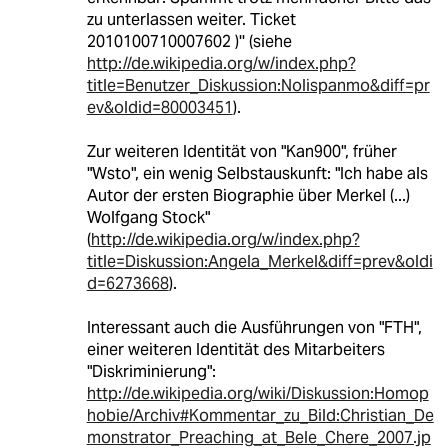
zu unterlassen weiter. Ticket
2010100710007602 )'' (siehe
http://de.wikipedia.org/w/index.php?
title=Benutzer_Diskussion:Nolispanmo&diff=pr
ev&oldid=80003451
).
Zur weiteren Identität von "Kan900", früher
"Wsto", ein wenig Selbstauskunft: "Ich habe als
Autor der ersten Biographie über Merkel (...)
Wolfgang Stock"
(
http://de.wikipedia.org/w/index.php?
title=Diskussion:Angela_Merkel&diff=prev&oldi
d=6273668
).
Interessant auch die Ausführungen von "FTH",
einer weiteren Identität des Mitarbeiters
"Diskriminierung":
http://de.wikipedia.org/wiki/Diskussion:Homop
hobie/Archiv#Kommentar_zu_Bild:Christian_De
monstrator_Preaching_at_Bele_Chere_2007.jp