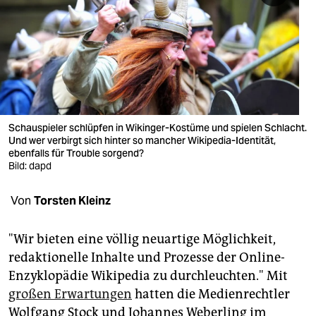
berlin
nord
wahrheit
verlag
verlag
Schauspieler schlüpfen in Wikinger-Kostüme und spielen Schlacht.
Und wer verbirgt sich hinter so mancher Wikipedia-Identität,
veranstaltungen
ebenfalls für Trouble sorgend?
Bild: dapd
shop
Von
Torsten Kleinz
fragen & hilfe
unterstützen
"Wir bieten eine völlig neuartige Möglichkeit,
redaktionelle Inhalte und Prozesse der Online-
abo
Enzyklopädie Wikipedia zu durchleuchten." Mit
genossenschaft
großen Erwartungen
hatten die Medienrechtler
Wolfgang Stock und Johannes Weberling im