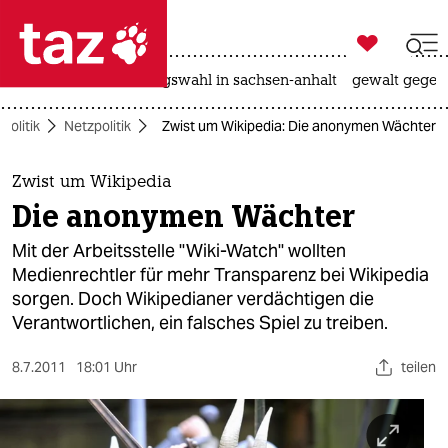

taz zahl ich
hitze
surfen
landtagswahl in sachsen-anhalt
gewalt gegen

taz zahl ich
Politik
Netzpolitik
Zwist um Wikipedia: Die anonymen Wächter
taz zahl ich
themen
Zwist um Wikipedia
Die anonymen Wächter
politik
Mit der Arbeitsstelle "Wiki-Watch" wollten
öko
Medienrechtler für mehr Transparenz bei Wikipedia
sorgen. Doch Wikipedianer verdächtigen die
gesellschaft
Verantwortlichen, ein falsches Spiel zu treiben.
kultur
8.7.2011
18:01 Uhr
teilen
sport