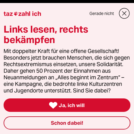
team zukunft
taz
zahl ich
Gerade nicht

taz frisch
Links lesen, rechts
bekämpfen
taz zahl ich
Mit doppelter Kraft für eine offene Gesellschaft!
taz lab Infobrief
Besonders jetzt brauchen Menschen, die sich gegen
Rechtsextremismus einsetzen, unsere Solidarität.
Daher gehen 50 Prozent der Einnahmen aus
Neuanmeldungen an „Alles beginnt im Zentrum“ –
Veranstaltungen
eine Kampagne, die bedrohte linke Kulturzentren
und Jugendorte unterstützt. Sind Sie dabei?
Demnächst

Ja, ich will
Vor Ort
Schon dabei!
Live im Stream