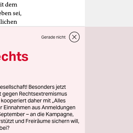
mit dem
ben sei,
klichen
en.
Gerade nicht
k-Bades in
t.
echts
ten seien
ll seinen
enleben
esellschaft! Besonders jetzt
m bei
rt gegen Rechtsextremismus
 die zur
z kooperiert daher mit „Alles
ller Einnahmen aus Anmeldungen
. September – an die Kampagne,
ck und
rstützt und Freiräume sichern will,
.
bei?