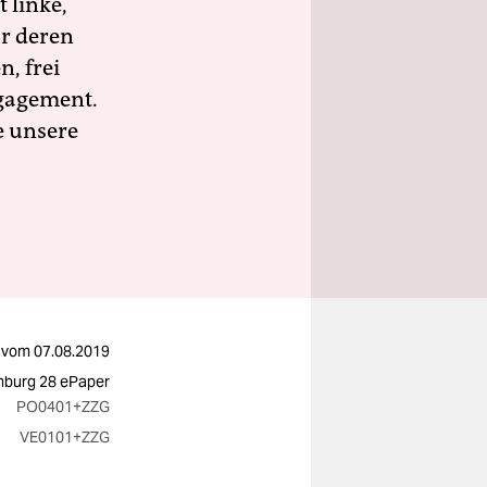
 linke,
ür deren
n, frei
ngagement.
e unsere
vom
07.08.2019
burg 28 ePaper
PO0401
+ZZG
VE0101
+ZZG