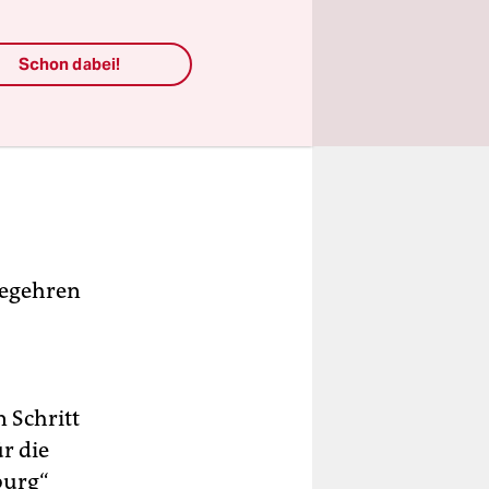
t mehr be-
Schon dabei!
ative. Und
es Bezirks
 eines
begehren
 Schritt
r die
burg“