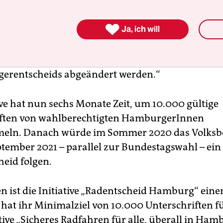
ehren dürfen ab dem Tag ihrer Anmeldung nich

Ja, ich will
dert werden“, heißt es in dem Text der Volksiniti
rfolgreiche Bürgerentscheide oder der Beschluss d
Annahme von Bürgerbegehren dürfen nur im Wege
erentscheids abgeändert werden.“
ive hat nun sechs Monate Zeit, um 10.000 gültige
iften von wahlberechtigten HamburgerInnen
eln. Danach würde im Sommer 2020 das Volks
tember 2021 – parallel zur Bundestagswahl – ein
heid folgen.
n ist die Initiative „Radentscheid Hamburg“ einen
 hat ihr Minimalziel von 10.000 Unterschriften fü
tive „Sicheres Radfahren für alle, überall in Ham