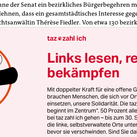
nne der Senat ein bezirkliches Bürgerbegehren 
lehnen, dass ein gesamtstädtisches Interesse gege
echtsanwältin Thérèse Fiedler. Von etwa 130 bezir
hren seien etwa 20 vom Senat unterlaufen word
taz
zahl ich

twa das Bürgerbegehren zum Erhalt des Bismarc
s Beachclubs Harburg oder des Freibades Rahlsted
Links lesen, r
n wir ändern“, sagt Fiedler. Bezirksangelegenhei
bekämpfen
, die durch ihren spezifischen Bezug zum Bezirk a
Innen gemeinsam seien, weil sie deren Zusamm
Mit doppelter Kraft für eine offene G
 Ein Mitspracherecht sei vielen Menschen vor alle
brauchen Menschen, die sich vor O
n in ihrer Nachbarschaft wichtig, betont Fiedler,
einsetzen, unsere Solidarität. Die ta
beginnt im Zentrum“. 50 Prozent a
person der neuen Volksinitiative gewählt wurde,
bei taz zahl ich gehen – bis zum 30
mit dem Demokratie-Aktivisten Gregor Hackma
die linke, selbstverwaltete Orte unte
er der Initiative Unser Mühlenkamp, Bernd Kroll
bevor sie verschwinden. Sind Sie da