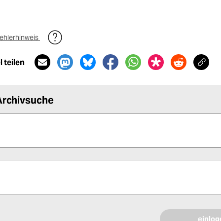
ehlerhinweis
 teilen
Archivsuche
 alle Pflichtfelder (*) aus, um fortfahren zu können.