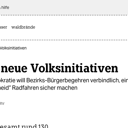
 hilfe
sser
waldbrände
Volksinitiativen
neue Volksinitiativen
ratie will Bezirks-Bürgerbegehren verbindlich, ei
eid“ Radfahren sicher machen
Uhr
esamt rund 130