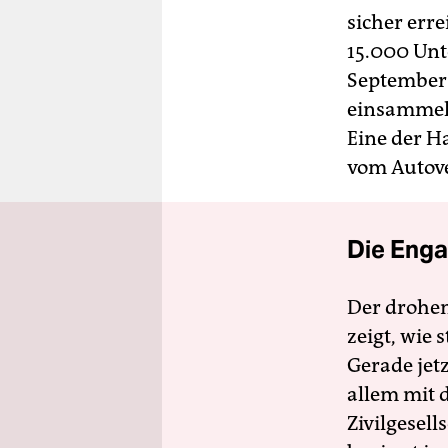
sicher erre
15.000 Unt
September 
einsammeln
Eine der H
vom Autove
Die Enga
Der drohe
zeigt, wie
Gerade jet
allem mit d
Zivilgesell