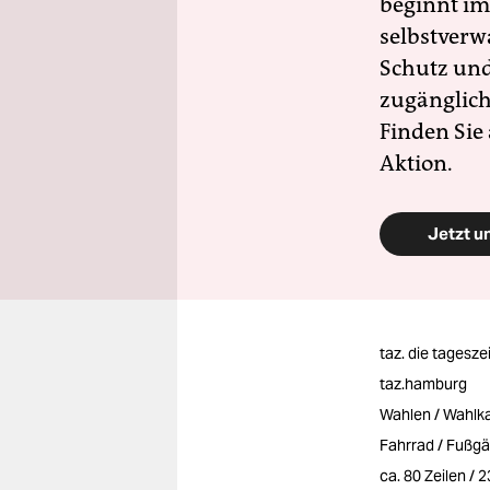
beginnt im
selbstverw
Schutz und 
zugänglich
Finden Sie
Aktion.
Jetzt u
taz. die tagesze
taz.hamburg
Wahlen / Wahlk
Fahrrad / Fußg
ca. 80 Zeilen / 