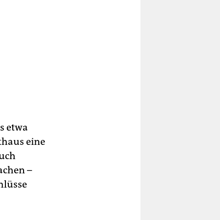
s etwa
thaus eine
auch
achen –
hlüsse