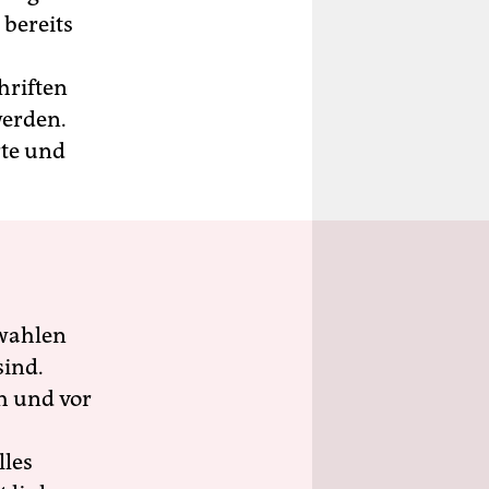
 bereits
hriften
werden.
rte und
wahlen
sind.
h und vor
lles