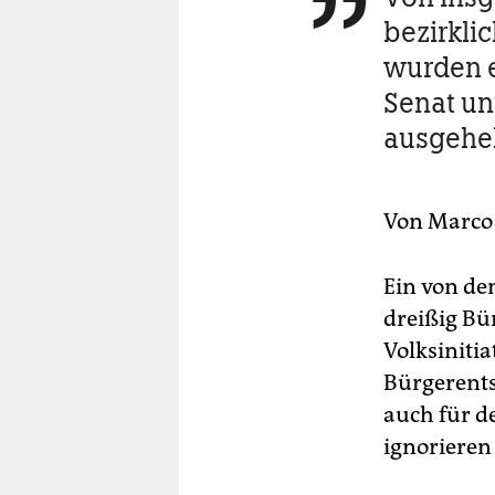

berlin
bezirkli
nord
wurden 
Senat un
wahrheit
ausgehe
verlag
verlag
Von
Marco 
veranstaltungen
shop
Ein von de
dreißig Bü
fragen & hilfe
Volksinitia
unterstützen
Bürgerents
auch für d
abo
ignorieren
genossenschaft