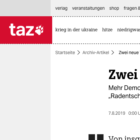
hautnavigation anspringen
hauptinhalt anspringen
footer anspringen
verlag
veranstaltungen
shop
fragen &
krieg in der ukraine
hitze
niedrigwa

taz zahl ich
taz zahl ich
Startseite
Archiv-Artikel
Zwei neue 
themen
Zwei 
politik
öko
Mehr Demok
„Radentsch
gesellschaft
kultur
7.8.2019
0:00 
sport
Von insg