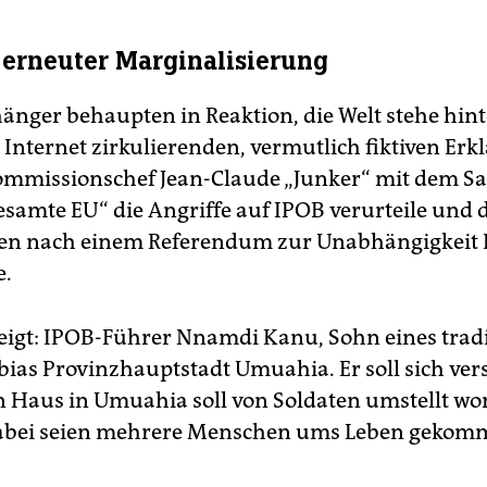
erneuter Marginalisierung
änger behaupten in Reaktion, die Welt stehe hint
 Internet zirkulierenden, vermutlich fiktiven Er
mmissionschef Jean-Claude „Junker“ mit dem Satz
esamte EU“ die Angriffe auf IPOB verurteile und 
en nach einem Referendum zur Unabhängigkeit 
e.
eigt: IPOB-Führer Nnamdi Kanu, Sohn eines tradi
bias Provinzhauptstadt Umuahia. Er soll sich ver
in Haus in Umuahia soll von Soldaten umstellt wo
dabei seien mehrere Menschen ums Leben gekom