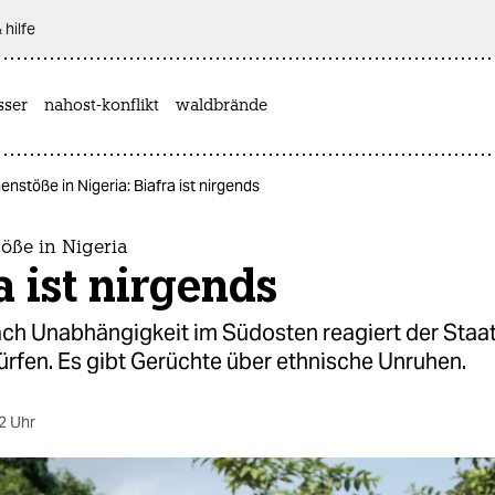
 hilfe
sser
nahost-konflikt
waldbrände
stöße in Nigeria: Biafra ist nirgends
ße in Nigeria
a ist nirgends
ach Unabhängigkeit im Südosten reagiert der Staat
rfen. Es gibt Gerüchte über ethnische Unruhen.
2 Uhr