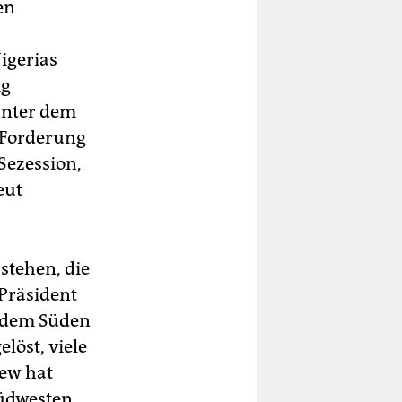
en
igerias
ig
unter dem
 Forderung
Sezession,
eut
stehen, die
 Präsident
s dem Süden
löst, viele
iew hat
üdwesten,