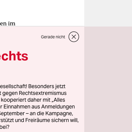
hen im
cht
Gerade nicht
laut und
für Biafra
echts
dosten
 namens
esellschaft! Besonders jetzt
rt gegen Rechtsextremismus
z kooperiert daher mit „Alles
htet zu
ller Einnahmen aus Anmeldungen
ilen. Die
. September – an die Kampagne,
 als im
rstützt und Freiräume sichern will,
bei?