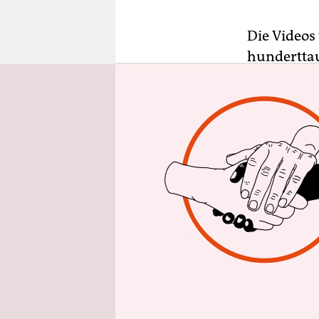
epaper login
Die Videos
hunderttau
Schlamm, d
schlagen. 
schallend 
(IPOB) sin
vergangene
Nigerias, w
Biafra für
Vorgeworfe
haben. Es s
Filme dazu 
Südosten d