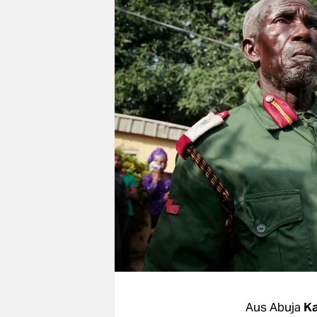
berlin
nord
wahrheit
verlag
verlag
veranstaltungen
shop
fragen & hilfe
unterstützen
abo
genossenschaft
Aus Abuja
Ka