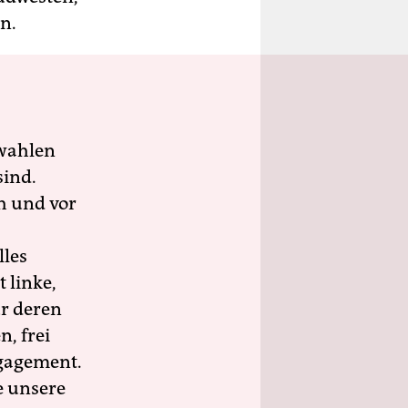
n.
wahlen
sind.
h und vor
lles
 linke,
ür deren
n, frei
ngagement.
e unsere