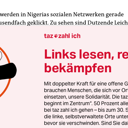
 werden in Nigerias sozialen Netzwerken gerade
sendfach geklickt. Zu sehen sind Dutzende Leic
azu Soldaten, die fast nackten Männern ins Gesi
taz
zahl ich

Bei jeder Ohrfeige lachen die Militärangehörigen 
auf. Anhänger der Bewegung Indigene Menschen 
Links lesen, r
d sicher: Aufgenommen wurden die Szenen in der
bekämpfen
n Woche im Ort Aba im Bundesstaat Abia, im Sü
o von Juli 1967 bis Januar 1970 ein eigener Staat
 die Abspaltung von Nigeria kämpfte.
Mit doppelter Kraft für eine offene G
brauchen Menschen, die sich vor O
einsetzen, unsere Solidarität. Die ta
n wird dem Militär, in Aba ein Massaker angeric
beginnt im Zentrum“. 50 Prozent a
eien Soldaten aus Nigerias Norden, heißt es zuwe
bei taz zahl ich gehen – bis zum 30
wurden ausgerechnet in einer Zeit veröffentlicht,
die linke, selbstverwaltete Orte unte
ie große Militärübung „Python Dance“ stattfand.
bevor sie verschwinden. Sind Sie da