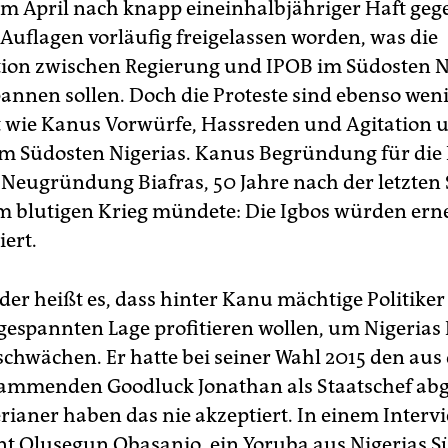
m April nach knapp eineinhalbjähriger Haft geg
 Auflagen vorläufig freigelassen worden, was die
ion zwischen Regierung und IPOB im Südosten N
pannen sollen. Doch die Proteste sind ebenso wen
wie Kanus Vorwürfe, Hassreden und Agitation 
im Südosten Nigerias. Kanus Begründung für die
 Neugründung Biafras, 50 Jahre nach der letzten 
em blutigen Krieg mündete: Die Igbos würden ern
iert.
er heißt es, dass hinter Kanu mächtige Politiker 
gespannten Lage profitieren wollen, um Nigerias
schwächen. Er hatte bei seiner Wahl 2015 den au
tammenden Goodluck Jonathan als Staatschef abge
rianer haben das nie akzeptiert. In einem Interv
nt Olusegun Obasanjo, ein Yoruba aus Nigerias S