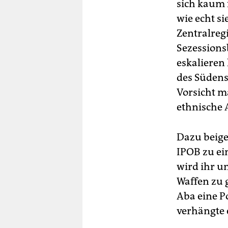
sich kaum 
wie echt si
Zentralreg
Sezession
eskalieren
des Südens
Vorsicht m
ethnische 
Dazu beige
IPOB zu ei
wird ihr u
Waffen zu 
Aba eine P
verhängte 