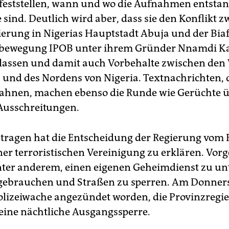
feststellen, wann und wo die Aufnahmen entsta
e sind. Deutlich wird aber, dass sie den Konflikt 
ierung in Nigerias Hauptstadt Abuja und der Biaf
sbewegung IPOB unter ihrem Gründer Nnamdi Ka
 lassen und damit auch Vorbehalte zwischen den
 und des Nordens von Nigeria. Textnachrichten, 
ahnen, machen ebenso die Runde wie Gerüchte 
Ausschreitungen.
tragen hat die Entscheidung der Regierung vom F
ner terroristischen Vereinigung zu erklären. Vor
nter anderem, einen eigenen Geheimdienst zu un
gebrauchen und Straßen zu sperren. Am Donners
olizeiwache angezündet worden, die Provinzregi
eine nächtliche Ausgangssperre.