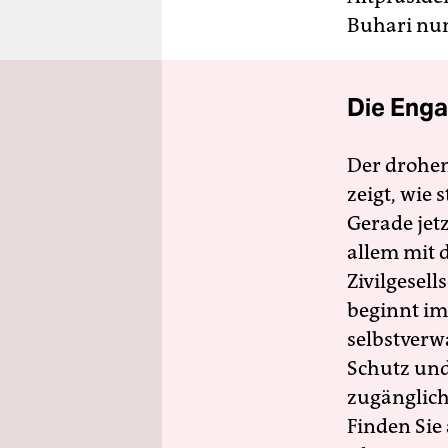
Buhari nun
Die Enga
Der drohe
zeigt, wie
Gerade jet
allem mit d
Zivilgesell
beginnt im
selbstverw
Schutz und 
zugänglich
Finden Sie