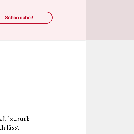
Schon dabei!
aft“ zurück
h lässt