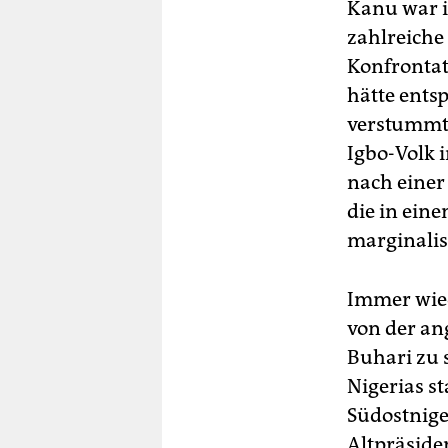
Kanu war i
zahlreiche
Konfrontat
hätte ents
verstummt 
Igbo-Volk 
nach einer
die in ein
marginalis
Immer wied
von der an
Buhari zu 
Nigerias s
Südostnige
Altpräside