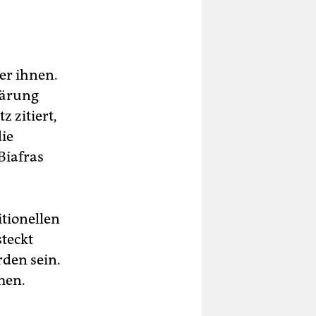
er ihnen.
klärung
 zitiert,
die
Biafras
tionellen
steckt
rden sein.
men.