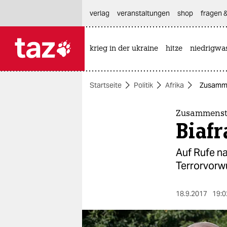
hautnavigation anspringen
hauptinhalt anspringen
footer anspringen
verlag
veranstaltungen
shop
fragen &
krieg in der ukraine
hitze
niedrigwa

taz zahl ich
taz zahl ich
Startseite
Politik
Afrika
Zusammen
themen
politik
Zusammenstö
Biafr
öko
Auf Rufe n
gesellschaft
Terrorvorwü
kultur
18.9.2017
19:0
sport