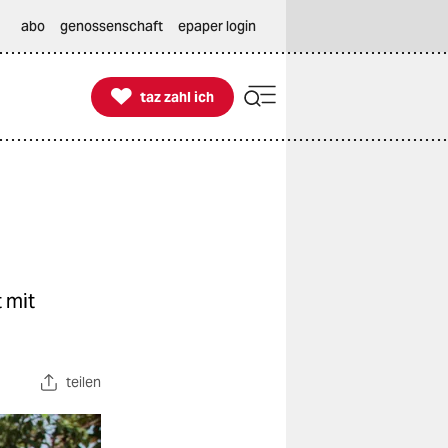
abo
genossenschaft
epaper login

taz zahl ich
taz zahl ich
 mit
teilen