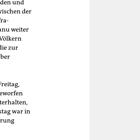
nden und
zwischen der
ra-
nu weiter
 Völkern
die zur
über
reitag,
geworfen
terhalten,
tag war in
erung