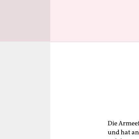
Die Armeef
und hat ang