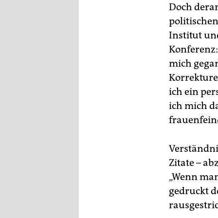
epaper login
Doch derar
politische
Institut u
Konferenz: 
mich gegan
Korrekture
ich ein pe
ich mich d
frauenfeind
Verständnis
Zitate – a
„Wenn man 
gedruckt d
rausgestri