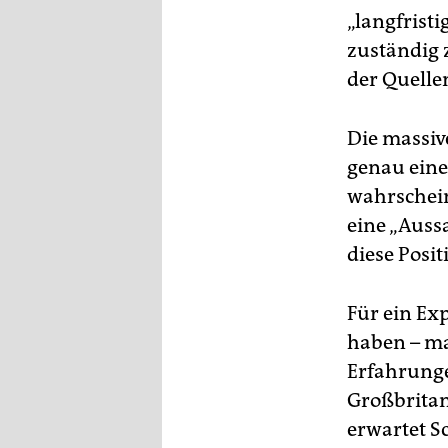
„langfrist
zuständig 
der Quelle
Die massiv
genau eine
wahrscheinl
eine „Auss
diese Posi
Für ein Ex
haben – ma
Erfahrunge
Großbritan
erwartet S