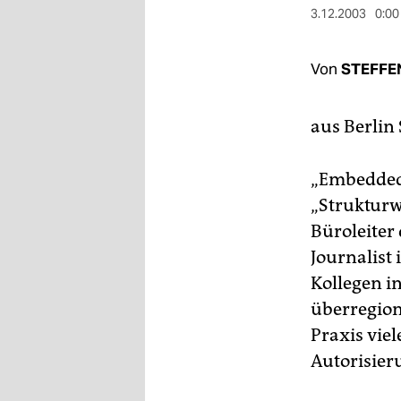
berlin
3.12.2003
0:00
nord
Von
STEFFE
wahrheit
verlag
aus Berlin
verlag
„Embedded 
veranstaltungen
„Strukturw
shop
Büroleiter
Journalist 
fragen & hilfe
Kollegen i
unterstützen
überregion
Praxis viel
abo
Autorisier
genossenschaft