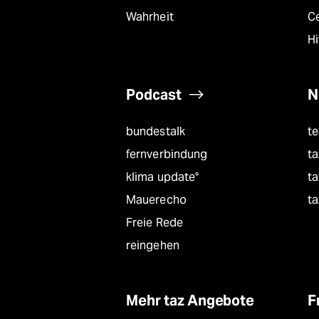
Wahrheit
C
Hi
Podcast
N
bundestalk
t
fernverbindung
ta
klima update°
ta
Mauerecho
ta
Freie Rede
reingehen
Mehr taz Angebote
F