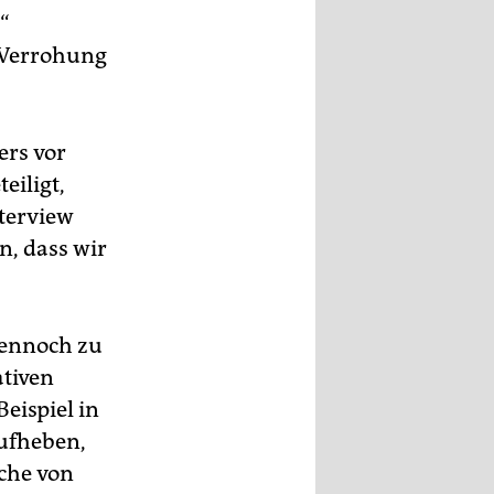
“
 „Verrohung
ers vor
eiligt,
nterview
n, dass wir
dennoch zu
ativen
eispiel in
aufheben,
che von