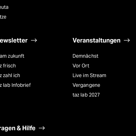
euta
tze
ewsletter
Veranstaltungen
eam zukunft
Demnächst
z frisch
Vor Ort
z zahl ich
Live im Stream
z lab Infobrief
Vergangene
taz lab 2027
ragen & Hilfe