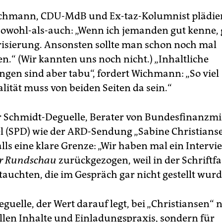
chmann, CDU-MdB und Ex-taz-Kolumnist plädiert
owohl-als-auch: „Wenn ich jemanden gut kenne, 
isierung. Ansonsten sollte man schon noch mal
n.“ (Wir kannten uns noch nicht.) „Inhaltliche
gen sind aber tabu“, fordert Wichmann: „So viel
lität muss von beiden Seiten da sein.“
 Schmidt-Deguelle, Berater von Bundesfinanzmi
l (SPD) wie der ARD-Sendung „Sabine Christianse
lls eine klare Grenze: „Wir haben mal ein Intervi
er Rundschau
zurückgezogen, weil in der Schriftf
tauchten, die im Gespräch gar nicht gestellt wurd
uelle, der Wert darauf legt, bei „Christiansen“ n
llen Inhalte und Einladungspraxis, sondern für