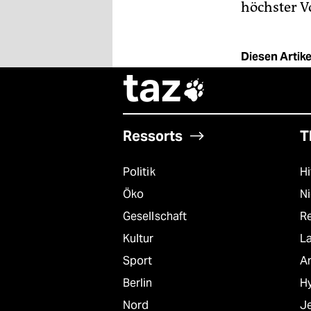
höchster Vo
Diesen Artikel
taz

Ressorts
T
Politik
Hi
Öko
N
Gesellschaft
R
Kultur
L
Sport
A
Berlin
Hy
Nord
J