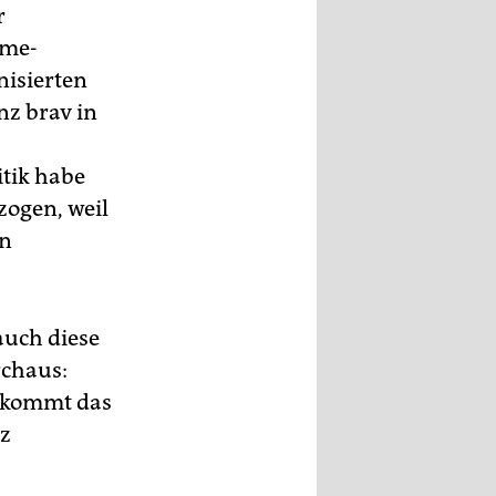
r
mme-
nisierten
nz brav in
tik habe
zogen, weil
en
auch diese
rchaus:
bekommt das
tz