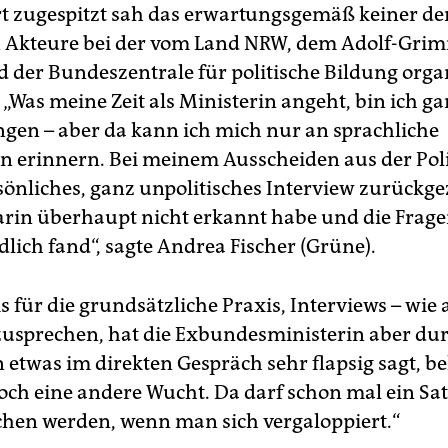
t zugespitzt sah das erwartungsgemäß keiner de
n Akteure bei der vom Land NRW, dem Adolf-Gri
nd der Bundeszentrale für politische Bildung orga
„Was meine Zeit als Ministerin angeht, bin ich ga
gen – aber da kann ich mich nur an sprachliche
n erinnern. Bei meinem Ausscheiden aus der Poli
rsönliches, ganz unpolitisches Interview zurückge
arin überhaupt nicht erkannt habe und die Frag
lich fand“, sagte Andrea Fischer (Grüne).
 für die grundsätzliche Praxis, Interviews – wie 
bzusprechen, hat die Exbundesministerin aber du
etwas im direkten Gespräch sehr flapsig sagt, 
och eine andere Wucht. Da darf schon mal ein Sa
chen werden, wenn man sich vergaloppiert.“