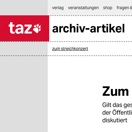
hautnavigation anspringen
hauptinhalt anspringen
footer anspringen
verlag
veranstaltungen
shop
fragen &
archiv-artikel

taz zahl ich
taz zahl ich
zum streichkonzert
themen
politik
öko
Zum 
gesellschaft
Gilt das g
kultur
der Öffentl
sport
diskutiert