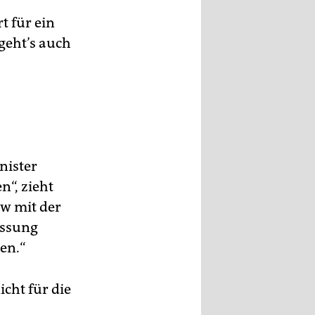
 für ein
geht’s auch
nister
n“, zieht
ew mit der
assung
en.“
icht für die