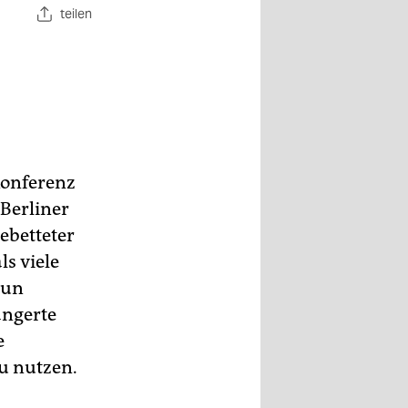
teilen
Konferenz
 Berliner
ebetteter
ls viele
eun
ngerte
e
u nutzen.