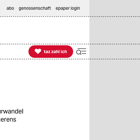
abo
genossenschaft
epaper login

taz zahl ich
taz zahl ich
urwandel
ierens