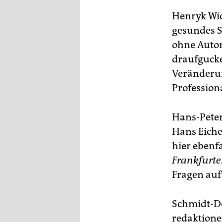
Henryk Wi
gesundes S
ohne Autor
draufgucke
Veränderun
Professiona
Hans-Peter
Hans Eiche
hier ebenfa
Frankfurt
Fragen auf
Schmidt-Deg
redaktione