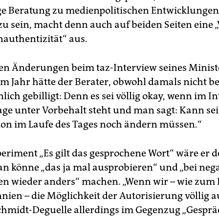
ige Beratung zu medienpolitischen Entwicklungen
zu sein, macht denn auch auf beiden Seiten eine
nauthentizität“ aus.
en Änderungen beim taz-Interview seines Minist
m Jahr hätte der Berater, obwohl damals nicht bet
ich gebilligt: Denn es sei völlig okay, wenn im I
age unter Vorbehalt steht und man sagt: Kann sei
tion im Laufe des Tages noch ändern müssen.“
periment „Es gilt das gesprochene Wort“ wäre er 
n könne „das ja mal ausprobieren“ und „bei neg
n wieder anders“ machen. „Wenn wir – wie zum B
nien – die Möglichkeit der Autorisierung völlig 
chmidt-Deguelle allerdings im Gegenzug „Gesprä