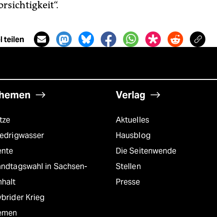
rsichtigkeit“.
 teilen
hemen
Verlag
tze
Aktuelles
iedrigwasser
Hausblog
ente
Die Seitenwende
andtagswahl in Sachsen-
Stellen
nhalt
Presse
brider Krieg
emen