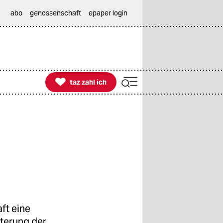
abo
genossenschaft
epaper login

taz zahl ich
taz zahl ich
ft eine
lterung der