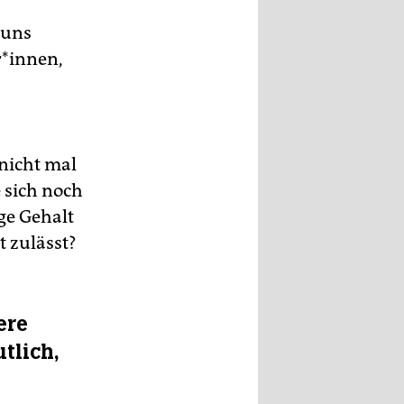
 uns
r*innen,
 nicht mal
 sich noch
ge Gehalt
 zulässt?
ere
tlich,