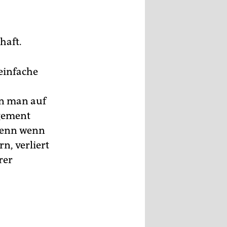
haft.
 einfache
nn man auf
agement
 Denn wenn
n, verliert
rer