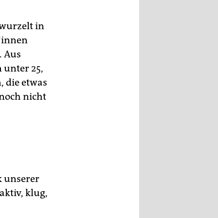
wurzelt in
*in­nen
. Aus
 unter 25,
, die etwas
 noch nicht
k unserer
ktiv, klug,