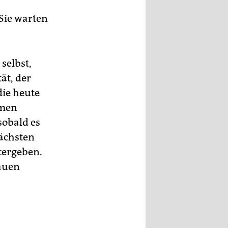
 Sie warten
 selbst,
ät, der
die heute
mmen
sobald es
nächsten
tergeben.
rauen