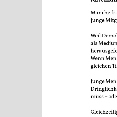
Manche fr
junge Mitg
Weil Demok
als Medium
herausgefo
Wenn Mensc
gleichen T
Junge Men
Dringlichk
muss – ode
Gleichzeiti