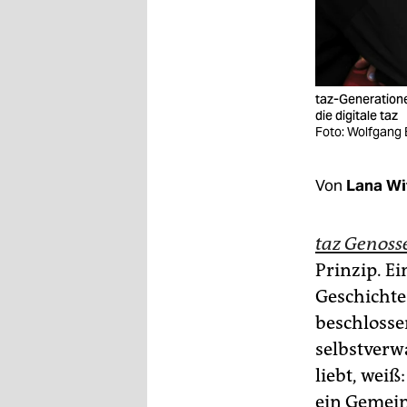
epaper login
taz-Generatione
die digitale taz
Foto: Wolfgang 
Von
Lana Wi
taz Genoss
Prinzip. Ei
Geschichte
beschlosse
selbstverwa
liebt, wei
ein Gemein