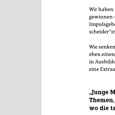
Wir haben 
gewinnen –
Impulsgeber*
scheider*i
Wie senken
eben einen
in Ausbild
eine Extra
„Junge M
Themen, 
wo die t