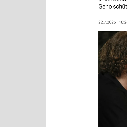
berlin
Geno schütz
nord
22.7.2025
18:2
wahrheit
verlag
verlag
veranstaltungen
shop
fragen & hilfe
unterstützen
abo
genossenschaft