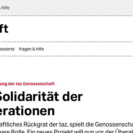
 hilfe
ft
ressierte
fragen & hilfe
ung der taz Genossenschaft
olidarität der
rationen
aftliches Rückgrat der taz, spielt die Genossenscha
are Rolle. Ein neues Projekt will nun vor der Übera