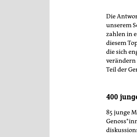
Die Antwort
unserem Sel
zahlen in 
diesem Top
die sich e
verändern 
Teil der G
400 jung
85 junge M
Genoss*inn
diskussions