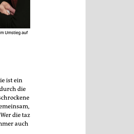
eim Umstieg auf
e ist ein
 durch die
rschrockene
 gemeinsam,
 Wer die taz
 immer auch