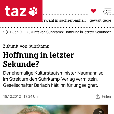

taz zahl ich
hitze
surfen
landtagswahl in sachsen-anhalt
gewalt gegen

taz zahl ich
tur
Buch
Zukunft von Suhrkamp: Hoffnung in letzter Sekunde?
taz zahl ich
themen
Zukunft von Suhrkamp
Hoffnung in letzter
politik
Sekunde?
öko
Der ehemalige Kulturstaatsminister Naumann soll
im Streit um den Suhrkamp-Verlag vermitteln.
gesellschaft
Gesellschafter Barlach hält ihn für ungeeignet.
kultur
18.12.2012
17:24 Uhr
teilen
sport