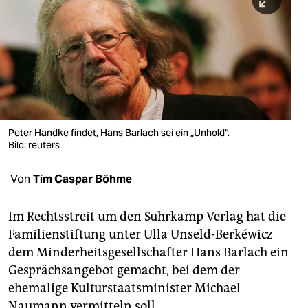
berlin
nord
wahrheit
verlag
verlag
Peter Handke findet, Hans Barlach sei ein „Unhold“.
Bild: reuters
veranstaltungen
shop
Von
Tim Caspar Böhme
fragen & hilfe
Im Rechtsstreit um den Suhrkamp Verlag hat die
unterstützen
Familienstiftung unter Ulla Unseld-Berkéwicz
dem Minderheitsgesellschafter Hans Barlach ein
abo
Gesprächsangebot gemacht, bei dem der
genossenschaft
ehemalige Kulturstaatsminister Michael
Naumann vermitteln soll.