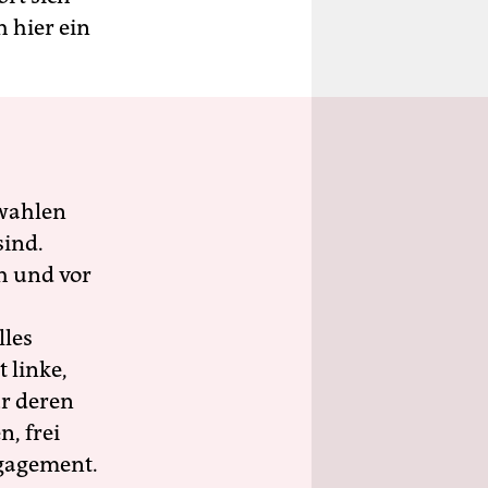
 hier ein
wahlen
sind.
h und vor
lles
 linke,
ür deren
n, frei
ngagement.