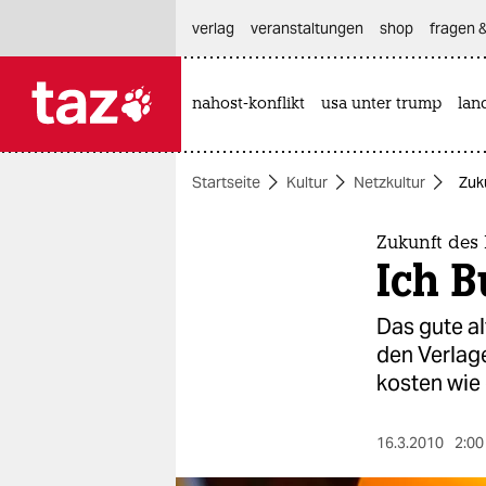
hautnavigation anspringen
hauptinhalt anspringen
footer anspringen
verlag
veranstaltungen
shop
fragen &
nahost-konflikt
usa unter trump
lan

taz zahl ich
taz zahl ich
Startseite
Kultur
Netzkultur
Zuk
themen
politik
Zukunft des
Ich B
öko
Das gute al
gesellschaft
den Verlage
kosten wie 
kultur
sport
16.3.2010
2:00