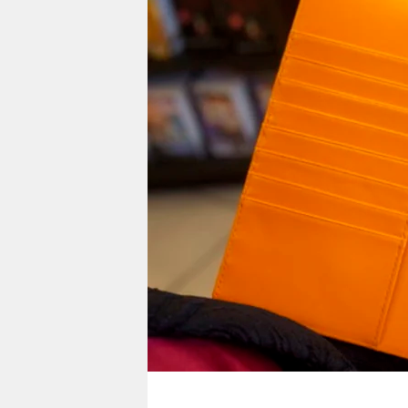
berlin
nord
wahrheit
verlag
verlag
veranstaltungen
shop
fragen & hilfe
unterstützen
abo
genossenschaft