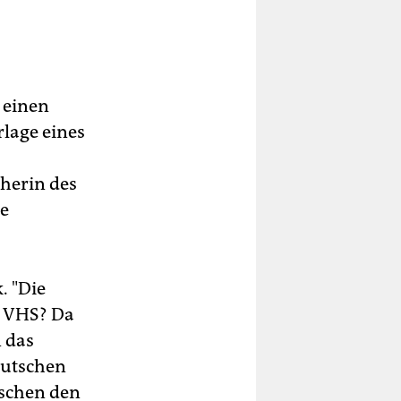
 einen
rlage eines
cherin des
te
. "Die
r VHS? Da
 das
Deutschen
ischen den