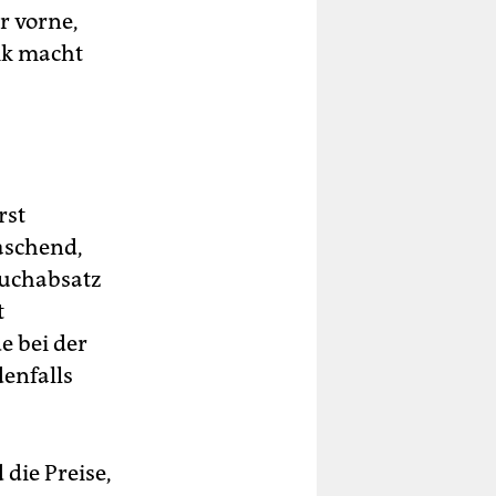
r vorne,
ik macht
rst
aschend,
Buchabsatz
t
e bei der
denfalls
die Preise,