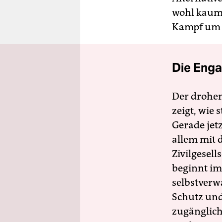
wohl kaum 
Kampf um k
Die Enga
Der drohe
zeigt, wie
Gerade jet
allem mit d
Zivilgesell
beginnt im
selbstverw
Schutz und 
zugänglich