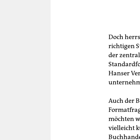
Doch herrs
richtigen S
der zentral
Standardfo
Hanser Ver
unterneh
Auch der Be
Formatfrag
möchten wi
vielleicht 
Buchhandel