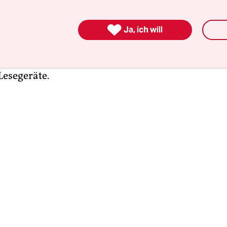
nn nun ist ein Gerät auf dem Markt, das bei den N
Interesse stößt." Erfreulich sei auch, dass sich App

Ja, ich will
b entschieden habe, was zu einer Standardisier
könne. Dieses Format erlaubt im Gegensatz zu d
n PDF eine dynamische Anpassung des Textes an
Lesegeräte.