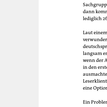
Sachgruppe
dann komme
lediglich 
Laut einem
verwunderl
deutschspr
langsam en
wenn der A
in den ers
ausmachte.
Leserklient
eine Option
Ein Proble