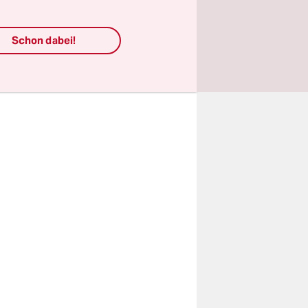
utzern auf
le für das
Schon dabei!
ung
em
 die