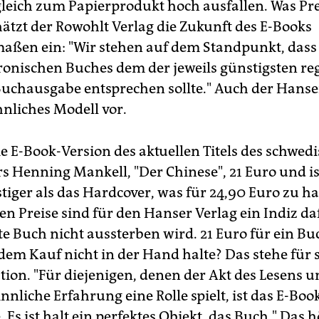
gleich zum Papierprodukt hoch ausfallen. Was Pre
hätzt der Rowohlt Verlag die Zukunft des E-Books
aßen ein: "Wir stehen auf dem Standpunkt, dass 
tronischen Buches dem der jeweils günstigsten re
uchausgabe entsprechen sollte." Auch der Hanse
hnliches Modell vor.
ie E-Book-Version des aktuellen Titels des schwed
s Henning Mankell, "Der Chinese", 21 Euro und i
iger als das Hardcover, was für 24,90 Euro zu hab
en Preise sind für den Hanser Verlag ein Indiz da
te Buch nicht aussterben wird. 21 Euro für ein Bu
em Kauf nicht in der Hand halte? Das stehe für s
tion. "Für diejenigen, denen der Akt des Lesens u
nnliche Erfahrung eine Rolle spielt, ist das E-Boo
. Es ist halt ein perfektes Objekt, das Buch." Das h