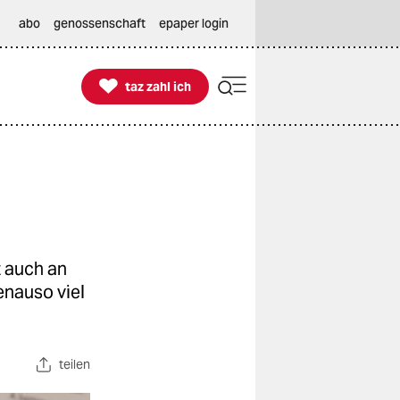
abo
genossenschaft
epaper login

taz zahl ich
taz zahl ich
t auch an
enauso viel
teilen