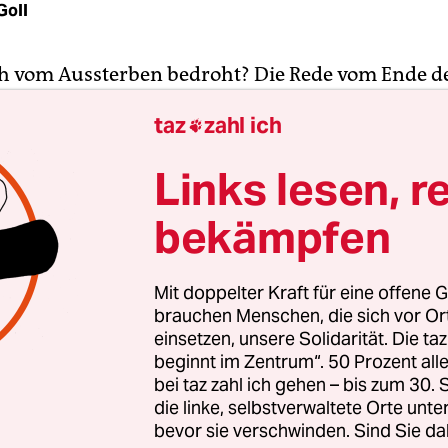
Goll
ch vom Aussterben bedroht? Die Rede vom Ende d
 kennen, ist jedenfalls kaum zu überhören. Der 
taz
zahl ich

Kindle von Amazon oder Apples iPad geben dieser
 immerzu neuen Stoff. Doch was genau sagen di
Links lesen, r
klung des Markts für Lesegeräte und elektronisc
eiße Luft? Gibt es Zahlen, Daten, Fakten?
bekämpfen
rsenverein des Deutschen Buchhandels steht auß
Mit doppelter Kraft für eine offene G
ind der Markt der Zukunft." Vor allem bei den ju
brauchen Menschen, die sich vor O
en stößt das E-Book auf große Sympathie. Eine St
einsetzen, unsere Solidarität. Die ta
beginnt im Zentrum“. 50 Prozent a
ns ergab, dass bereits die Hälfte der 20- bis 29-J
bei taz zahl ich gehen – bis zum 30
 vertraut ist. Hoffnungen setzt man dort auf "at
die linke, selbstverwaltete Orte unte
en: "Mit dem iPad von Apple sind wir einen große
bevor sie verschwinden. Sind Sie da