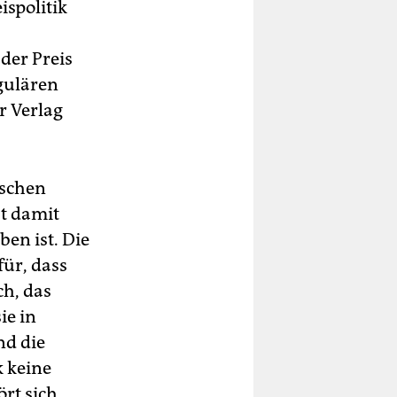
ispolitik
der Preis
gulären
r Verlag
ischen
st damit
en ist. Die
für, dass
ch, das
ie in
nd die
k keine
ört sich