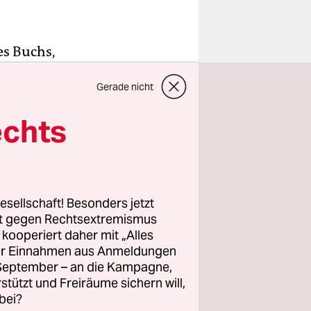
es Buchs,
Hype um das
Gerade nicht
e Verlage
echts
he Bücher?
er Frage:
esellschaft! Besonders jetzt
ngen
rt gegen Rechtsextremismus
udie des
z kooperiert daher mit „Alles
ller Einnahmen aus Anmeldungen
ährigen mit
. September – an die Kampagne,
traktive"
rstützt und Freiräume sichern will,
n Schritt
bei?