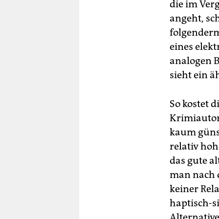
die im Ver
angeht, sc
folgenderm
eines elek
analogen B
sieht ein ä
So kostet d
Krimiautor
kaum günst
relativ hoh
das gute al
man nach d
keiner Rela
haptisch-si
Alternative