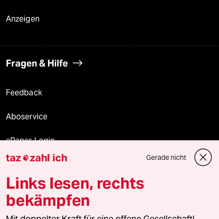
Anzeigen
Fragen & Hilfe
Feedback
Aboservice
ePaper Login
taz
zahl ich
Gerade nicht

Downloads für Abonnierende
Links lesen, rechts
bekämpfen
© 2026 taz Verlags und Vertriebs GmbH
Alle Rechte vorbehalten. Bei rechtlichen Fragen oder für Genehmigungen