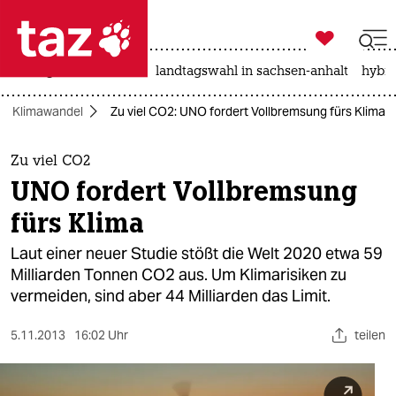

taz zahl ich
niedrigwasser
rente
landtagswahl in sachsen-anhalt
hybri

taz zahl ich
Klimawandel
Zu viel CO2: UNO fordert Vollbremsung fürs Klima
taz zahl ich
themen
Zu viel CO2
UNO fordert Vollbremsung
politik
fürs Klima
öko
Laut einer neuer Studie stößt die Welt 2020 etwa 59
Milliarden Tonnen CO2 aus. Um Klimarisiken zu
gesellschaft
vermeiden, sind aber 44 Milliarden das Limit.
kultur
5.11.2013
16:02 Uhr
teilen
sport