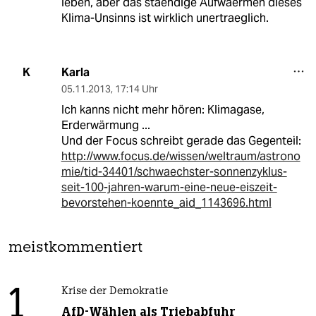
leben, aber das staendige Aufwaermen dieses
Klima-Unsinns ist wirklich unertraeglich.
Karla
K
05.11.2013
,
17:14 Uhr
Ich kanns nicht mehr hören: Klimagase,
Erderwärmung ...
Und der Focus schreibt gerade das Gegenteil:
http://www.focus.de/wissen/weltraum/astrono
mie/tid-34401/schwaechster-sonnenzyklus-
seit-100-jahren-warum-eine-neue-eiszeit-
bevorstehen-koennte_aid_1143696.html
meistkommentiert
1
Krise der Demokratie
AfD-Wählen als Triebabfuhr