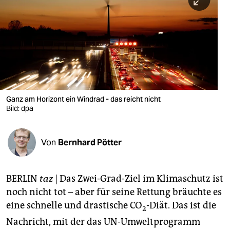
berlin
nord
wahrheit
verlag
verlag
Ganz am Horizont ein Windrad - das reicht nicht
Bild: dpa
veranstaltungen
shop
Von
Bernhard Pötter
fragen & hilfe
unterstützen
BERLIN
taz
| Das Zwei-Grad-Ziel im Klimaschutz ist
noch nicht tot – aber für seine Rettung bräuchte es
abo
eine schnelle und drastische CO
-Diät. Das ist die
2
genossenschaft
Nachricht, mit der das UN-Umweltprogramm