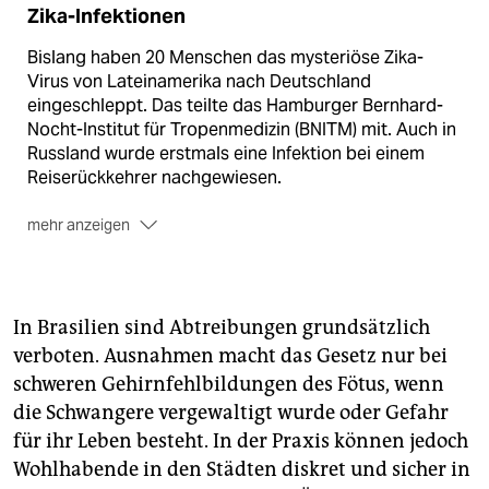
Zika-Infektionen
Bislang haben 20 Menschen das mysteriöse Zika-
Virus von Lateinamerika nach Deutschland
eingeschleppt. Das teilte das Hamburger Bernhard-
Nocht-Institut für Tropenmedizin (BNITM) mit. Auch in
Russland wurde erstmals eine Infektion bei einem
Reiserückkehrer nachgewiesen.
mehr anzeigen
Das Virus ist nach Angaben der
Weltgesundheitsorganisation bisher in rund 40
Ländern aufgetreten.
In Brasilien sind Abtreibungen grundsätzlich
Viele Zika-Infektionen bleiben unerkannt, da die
verboten. Ausnahmen macht das Gesetz nur bei
grippeähnlichen Symptome oft eher harmlos sind.
schweren Gehirnfehlbildungen des Fötus, wenn
Viele Infizierte erkranken gar nicht. Eine Gefahr
könnte die Infektion für Schwangere darstellen. Das
die Schwangere vergewaltigt wurde oder Gefahr
Virus steht im Verdacht, Mikrozephalie bei
für ihr Leben besteht. In der Praxis können jedoch
Ungeborenen zu verursachen. Die Babys kommen mit
Wohlhabende in den Städten diskret und sicher in
einem zu kleinen Schädel auf die Welt, was meist zu