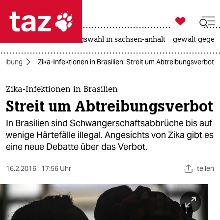

taz zahl ich
hitze
surfen
landtagswahl in sachsen-anhalt
gewalt gegen

taz zahl ich
reibung
Zika-Infektionen in Brasilien: Streit um Abtreibungsverbot
taz zahl ich
themen
Zika-Infektionen in Brasilien
Streit um Abtreibungsverbot
politik
In Brasilien sind Schwangerschaftsabbrüche bis auf
öko
wenige Härtefälle illegal. Angesichts von Zika gibt es
eine neue Debatte über das Verbot.
gesellschaft
16.2.2016
17:56 Uhr
teilen
kultur
sport