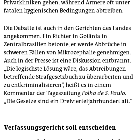
Privatkliniken gehen, während Ärmere oft unter
geistiger Behinderung führt. Mikrozephalie kann auch
fatalen hygienischen Bedingungen abtreiben.
andere Ursachen haben, etwa Röteln in der
Schwangerschaft.
(dpa)
Die Debatte ist auch in den Gerichten des Landes
angekommen. Ein Richter in Goiânia in
Zentralbrasilien betonte, er werde Abbrüche in
schweren Fällen von Mikrozephalie genehmigen.
Auch in der Presse ist eine Diskussion entbrannt.
„Die logischste Lösung wäre, das Abtreibungen
betreffende Strafgesetzbuch zu überarbeiten und
zu entkriminalisieren“, heißt es in einem
Kommentar der Tageszeitung
Folha de S. Paulo
.
„Die Gesetze sind ein Dreivierteljahrhundert alt.“
Verfassungsgericht soll entscheiden