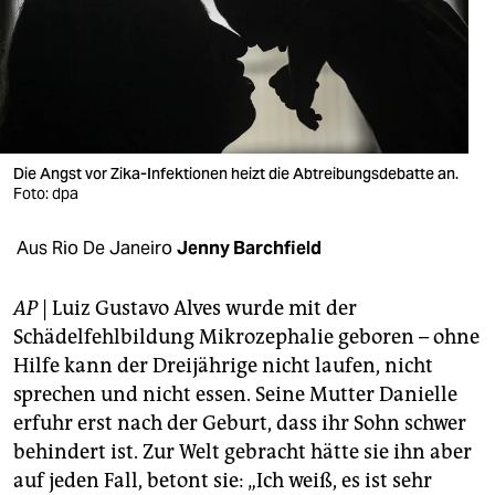
berlin
nord
wahrheit
verlag
Die Angst vor Zika-Infektionen heizt die Abtreibungsdebatte an.
verlag
Foto: dpa
veranstaltungen
Aus Rio De Janeiro
Jenny Barchfield
shop
AP
| Luiz Gustavo Alves wurde mit der
fragen & hilfe
Schädelfehlbildung Mikrozephalie geboren – ohne
Hilfe kann der Dreijährige nicht laufen, nicht
unterstützen
sprechen und nicht essen. Seine Mutter Danielle
abo
erfuhr erst nach der Geburt, dass ihr Sohn schwer
behindert ist. Zur Welt gebracht hätte sie ihn aber
genossenschaft
auf jeden Fall, betont sie: „Ich weiß, es ist sehr