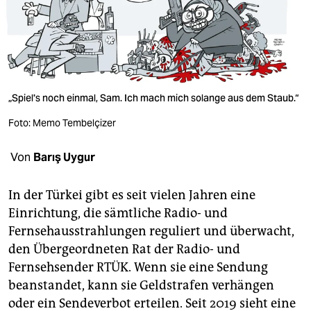
berlin
nord
wahrheit
verlag
„Spiel's noch einmal, Sam. Ich mach mich solange aus dem Staub.“
verlag
Foto: Memo Tembelçizer
veranstaltungen
Von
Barış Uygur
shop
In der Türkei gibt es seit vielen Jahren eine
fragen & hilfe
Einrichtung, die sämtliche Radio- und
unterstützen
Fernsehausstrahlungen reguliert und überwacht,
den Übergeordneten Rat der Radio- und
abo
Fernsehsender RTÜK. Wenn sie eine Sendung
beanstandet, kann sie Geldstrafen verhängen
genossenschaft
oder ein Sendeverbot erteilen. Seit 2019 sieht eine