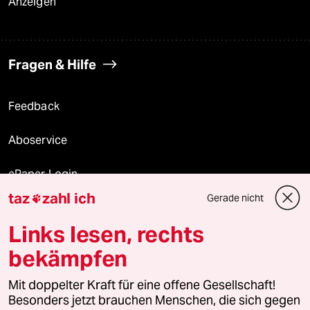
Anzeigen
Fragen & Hilfe
Feedback
Aboservice
ePaper Login
taz
zahl ich
Gerade nicht

Downloads für Abonnierende
Links lesen, rechts
bekämpfen
© 2026 taz Verlags und Vertriebs GmbH
Mit doppelter Kraft für eine offene Gesellschaft!
Alle Rechte vorbehalten. Bei rechtlichen Fragen oder für Genehmigungen
wenden Sie sich bitte an
lizenzen@taz.de
Besonders jetzt brauchen Menschen, die sich gegen