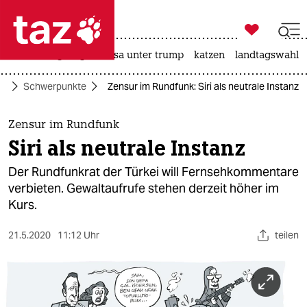

taz zahl ich
hitze
bergsteigen
usa unter trump
katzen
landtagswahl i

taz zahl ich
te
Schwerpunkte
Zensur im Rundfunk: Siri als neutrale Instanz
taz zahl ich
themen
Zensur im Rundfunk
Siri als neutrale Instanz
politik
Der Rundfunkrat der Türkei will Fernsehkommentare
öko
verbieten. Gewaltaufrufe stehen derzeit höher im
Kurs.
gesellschaft
21.5.2020
11:12 Uhr
teilen
kultur
sport