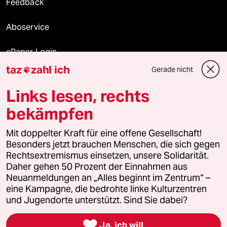
Feedback
Aboservice
ePaper Login
taz
zahl ich
Gerade nicht

Downloads für Abonnierende
Links lesen, rechts
bekämpfen
© 2026 taz Verlags und Vertriebs GmbH
Mit doppelter Kraft für eine offene Gesellschaft!
Alle Rechte vorbehalten. Bei rechtlichen Fragen oder für Genehmigungen
wenden Sie sich bitte an
lizenzen@taz.de
Besonders jetzt brauchen Menschen, die sich gegen
Rechtsextremismus einsetzen, unsere Solidarität.
Daher gehen 50 Prozent der Einnahmen aus
Feedback
Redaktionsstatut
Kommune-Richtlinien
KI-
Neuanmeldungen an „Alles beginnt im Zentrum“ –
eine Kampagne, die bedrohte linke Kulturzentren
Leitlinie
Informant
Datenschutz
Impressum
AGB
und Jugendorte unterstützt. Sind Sie dabei?
Seitenwende
Einwilligungen widerrufen (Ads)

Ja, ich will