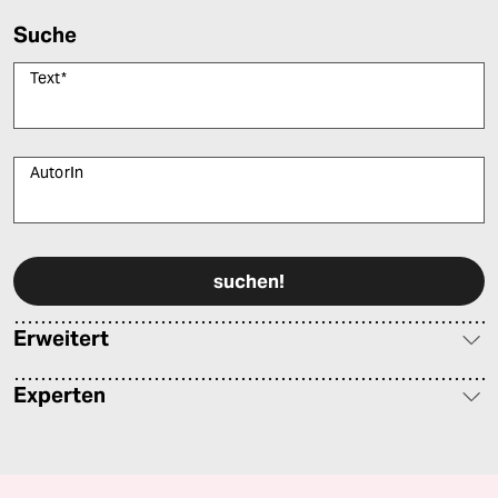
Suche
Text
*
AutorIn
Bitte füllen Sie alle Pflichtfelder (*) aus, um fortfahren zu können.
Erweitert
Experten