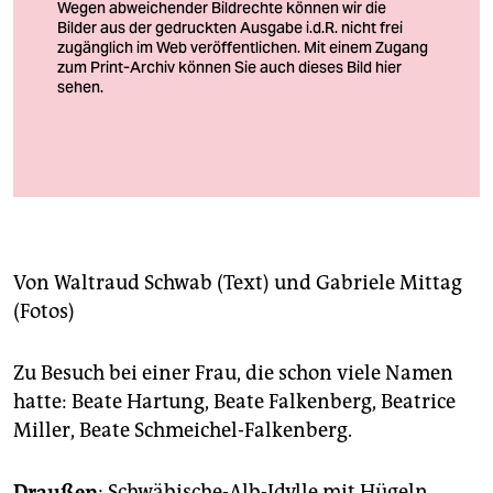
berlin
nord
wahrheit
verlag
In den Bücherregalen: die Literatur des letzten Jahrhunderts
verlag
veranstaltungen
shop
Von
Waltraud Schwab
(Text) und
Gabriele Mittag
(Fotos)
fragen & hilfe
unterstützen
Zu Besuch bei einer Frau, die schon viele Namen
hatte: Beate Hartung, Beate Falkenberg, Beatrice
abo
Miller, Beate Schmeichel-Falkenberg.
genossenschaft
Draußen
: Schwäbische-Alb-Idylle mit Hügeln,