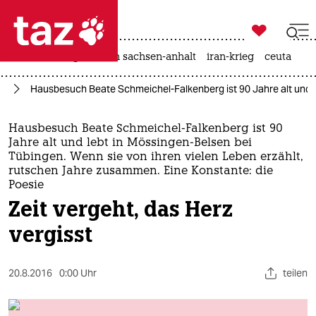

taz zahl ich
hitze
landtagswahl in sachsen-anhalt
iran-krieg
ceuta

taz zahl ich
el
Hausbesuch Beate Schmeichel-Falkenberg ist 90 Jahre alt und le
taz zahl ich
themen
Hausbesuch Beate Schmeichel-Falkenberg ist 90
Jahre alt und lebt in Mössingen-Belsen bei
politik
Tübingen. Wenn sie von ihren vielen Leben erzählt,
rutschen Jahre zusammen. Eine Konstante: die
Poesie
öko
Zeit vergeht, das Herz
gesellschaft
vergisst
kultur
20.8.2016
0:00 Uhr
teilen
sport