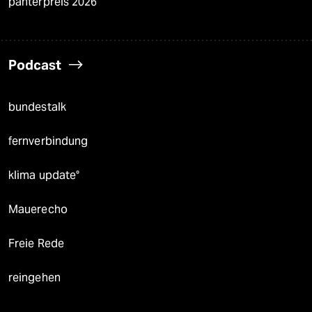
panterpreis 2026
Podcast
bundestalk
fernverbindung
klima update°
Mauerecho
Freie Rede
reingehen