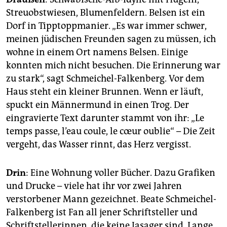
epaper login
Streuobstwiesen, Blumenfeldern. Belsen ist ein
Dorf in Tipptoppmanier. „Es war immer schwer,
meinen jüdischen Freunden sagen zu müssen, ich
wohne in einem Ort namens Belsen. Einige
konnten mich nicht besuchen. Die Erinnerung war
zu stark“, sagt Schmeichel-Falkenberg. Vor dem
Haus steht ein kleiner Brunnen. Wenn er läuft,
spuckt ein Männermund in einen Trog. Der
eingravierte Text darunter stammt von ihr: „Le
temps passe, l’eau coule, le cœur oublie“ – Die Zeit
vergeht, das Wasser rinnt, das Herz vergisst.
Drin
: Eine Wohnung voller Bücher. Dazu Grafiken
und Drucke – viele hat ihr vor zwei Jahren
verstorbener Mann gezeichnet. Beate Schmeichel-
Falkenberg ist Fan all jener Schriftsteller und
Schriftstellerinnen, die keine ­Jasager sind. Lange