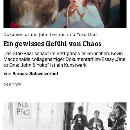
berlin
nord
wahrheit
Dokumentarfilm John Lennon und Yoko Ono
verlag
Ein gewisses Gefühl von Chaos
verlag
Das Star-Paar schaut im Bett ganz viel Fernsehen: Kevin
Macdonalds collagenartiger Dokumentarfilm-Essay „One
veranstaltungen
to One: John & Yoko“ ist ein Kunstwerk.
shop
Von
Barbara Schweizerhof
fragen & hilfe
24.6.2025
unterstützen
abo
genossenschaft