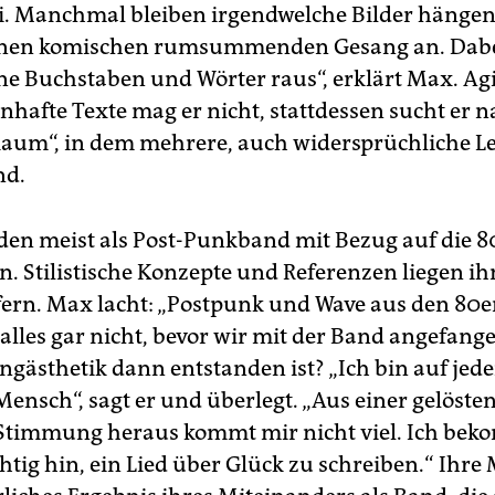
ei. Manchmal bleiben irgendwelche Bilder hängen,
einen komischen rumsummenden Gesang an. Dabe
lne Buchstaben und Wörter raus“, erklärt Max. Ag
nhafte Texte mag er nicht, stattdessen sucht er 
Raum“, in dem mehrere, auch widersprüchliche L
nd.
den meist als Post-Punkband mit Bezug auf die 8
n. Stilistische Konzepte und Referenzen liegen i
 fern. Max lacht: „Postpunk und Wave aus den 80e
 alles gar nicht, bevor wir mit der Band angefang
ngästhetik dann entstanden ist? „Ich bin auf jeden
nsch“, sagt er und überlegt. „Aus einer gelösten
Stimmung heraus kommt mir nicht viel. Ich bek
chtig hin, ein Lied über Glück zu schreiben.“ Ihre