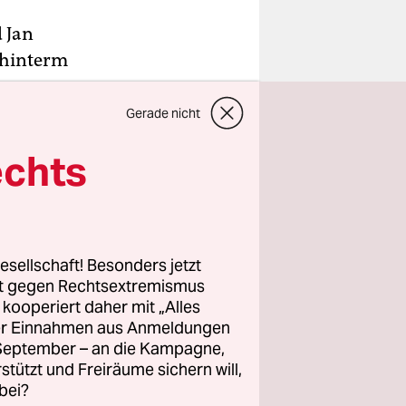
d Jan
 hinterm
gen
, Max und
Gerade nicht
echts
sreihe mit
esellschaft! Besonders jetzt
ahinter
rt gegen Rechtsextremismus
t lange im
z kooperiert daher mit „Alles
and auch
ller Einnahmen aus Anmeldungen
. September – an die Kampagne,
rstützt und Freiräume sichern will,
bei?
uttgart 21