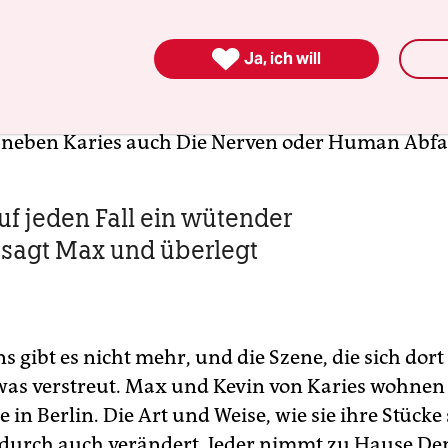
“, erzählt Max. „Man konnte einfach hingehen u

ielen will, und dann lief das.“ Es war ein „eigene
Ja, ich will
chtigste Ort der letzten Jahre für laute, abseitige
 einer Stadt, in der Subkultur nicht allzu viel Platz
h neben Karies auch Die Nerven oder Human Abfal
auf jeden Fall ein wütender
sagt Max und überlegt
 gibt es nicht mehr, und die Szene, die sich dort
twas verstreut. Max und Kevin von Karies wohnen
e in Berlin. Die Art und Weise, wie sie ihre Stücke
adurch auch verändert. Jeder nimmt zu Hause De