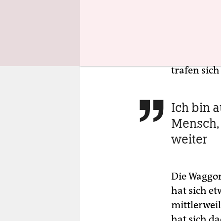
entstanden
dass man sp
der wohl wi
Stuttgart –
trafen sic
Ich bin 

Mensch, 
weiter
Die Waggons
hat sich e
mittlerweil
hat sich d