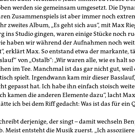
oben werden sie gemeinsam umgesetzt. Die Dyna
ren Zusammenspiels ist aber immer noch ex­trem
 ihr zweites Album, „Es geht sich aus“, mit Max Ri
rg ins Studio gingen, waren einige Stücke noch 
Die haben wir während der Aufnahmen noch weit
“, erklärt Max. So entstand etwa der markante, 
lauf“ von „Ostalb“: „Wir waren alle, wie es halt so
chen im Tee. Manchmal ist das gar nicht gut, weil
stisch spielt. Irgendwann kam mir dieser Basslauf,
ht gepasst hat. Ich habe ihn einfach stoisch weite
ich kamen die anderen Elemente dazu“, lacht Max.
tte ich bei dem Riff gedacht: Was ist das für ein 
schreibt derjenige, der singt – damit wechseln B
. Meist entsteht die Musik zuerst. „Ich assoziier