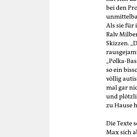
bei den Pr
unmittelba
Als sie für
Ralv Milbe
Skizzen. „
rausgejamt
„Polka-Bass
so ein biss
völlig auti
mal gar nic
und plötzl
zu Hause hä
Die Texte 
Max sich ab