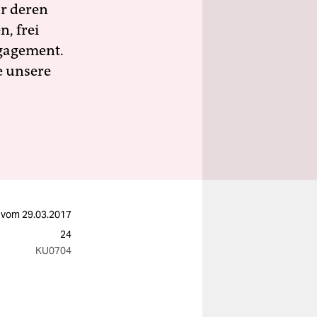
ür deren
n, frei
ngagement.
e unsere
vom
29.03.2017
24
KU0704