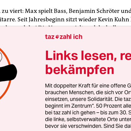
 zu viert: Max spielt Bass, Benjamin Schröter un
tarre. Seit Jahresbeginn sitzt wieder Kevin Kuhn
, der auch bei Die Nerven spielt und deshalb we
taz
zahl ich
 einige Male abgelöst werden musste. Benjamin

 sich schon vor acht, neun Jahren in einem
Links lesen, r
komplex in der schwäbischen Provinz.
bekämpfen
e Benjamin Kevin kennen, der gerade in einem
ten Bahnwaggon in Stuttgart eine Veranstaltung
Mit doppelter Kraft für eine offene G
mmatischen Namen „Trashivals“ organisierte. D
brauchen Menschen, die sich vor O
dee „niedrigschwelliger Konzerte“. Das heißt: Stat
einsetzen, unsere Solidarität. Die ta
u tüfteln, sollten alle frei drauflosspielen. So f
beginnt im Zentrum“. 50 Prozent a
bei taz zahl ich gehen – bis zum 30
onzert von Karies statt.
die linke, selbstverwaltete Orte unte
bevor sie verschwinden. Sind Sie da
gons sind als Zwischennutzung im Rahmen von St