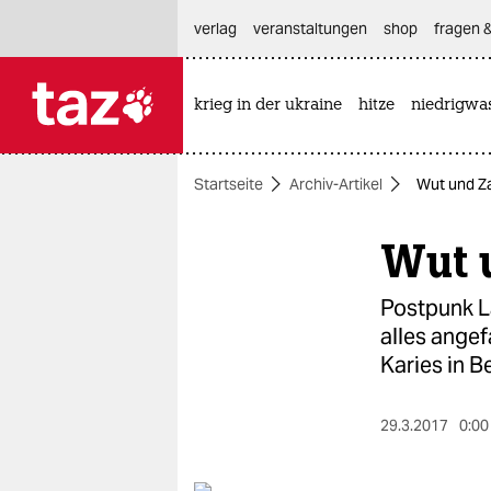
hautnavigation anspringen
hauptinhalt anspringen
footer anspringen
verlag
veranstaltungen
shop
fragen &
krieg in der ukraine
hitze
niedrigwa

taz zahl ich
taz zahl ich
Startseite
Archiv-Artikel
Wut und Z
themen
Wut 
politik
öko
Postpunk L
alles angef
gesellschaft
Karies in B
kultur
29.3.2017
0:00
sport