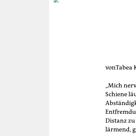
berlin
nord
wahrheit
verlag
verlag
veranstaltungen
vonTabea 
shop
„Mich nerv
fragen & hilfe
Schiene läu
unterstützen
Abständigk
Entfremdun
abo
Distanz zu
genossenschaft
lärmend, gl