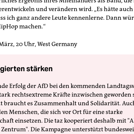
rliches Ergebnis ihres Miteinanders als Band, die 
erentwickeln und verändern wird. „Es hätte auch
ss ich ganz andere Leute kennenlerne. Dann würd
 HipHop machen.“
 März, 20 Uhr, West Germany
gierten stärken
nde Erfolg der AfD bei den kommenden Landtags
 stark rechtsextreme Kräfte inzwischen geworden 
zt braucht es Zusammenhalt und Solidarität. Auc
en Menschen, die sich vor Ort für eine starke
schaft einsetzen. Die taz kooperiert deshalb mit "A
 Zentrum". Die Kampagne unterstützt bundesweit