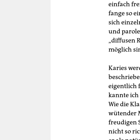
einfach fr
fange so 
sich einze
und parole
„diffusen 
möglich si
Karies wer
beschriebe
eigentlich
kannte ich
Wie die Kla
wütender Me
freudigen 
nicht so ri