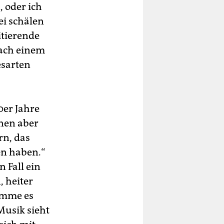
 oder ich
i schälen
itierende
nach einem
esarten
0er Jahre
hnen aber
rn, das
en haben.“
 Fall ein
, heiter
omme es
 Musik sieht