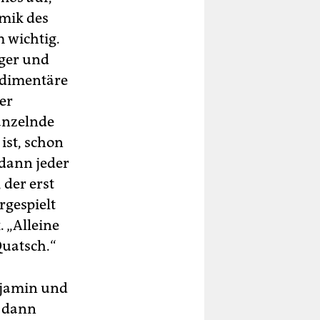
mik des
 wichtig.
eger und
rudimentäre
er
tänzelnde
 ist, schon
 dann jeder
 der erst
rgespielt
 „Alleine
Quatsch.“
enjamin und
e dann