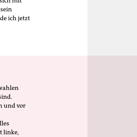
sich mit
 sein
e ich jetzt
wahlen
sind.
h und vor
lles
 linke,