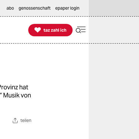
abo
genossenschaft
epaper login

taz zahl ich
taz zahl ich
rovinz hat
e“ Musik von
teilen