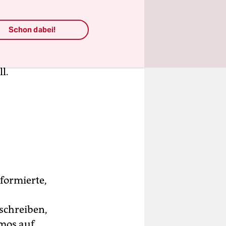
nd sagen,
s Biotop“,
Schon dabei!
 Musik in
 hat. Hier
l.
 formierte,
 schreiben,
mos auf,