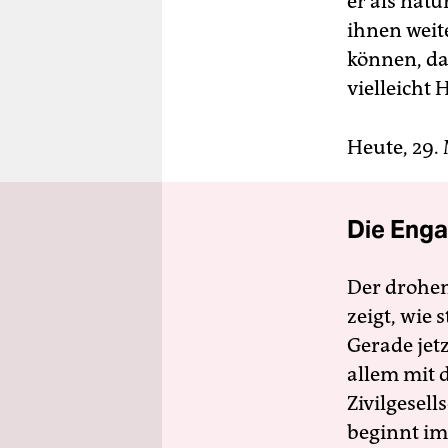
er als natü
ihnen weit
können, da
vielleicht
Heute, 29.
Die Enga
Der drohe
zeigt, wie
Gerade jet
allem mit d
Zivilgesell
beginnt im