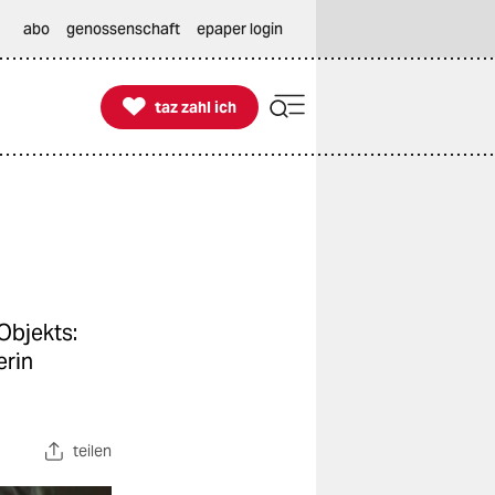
abo
genossenschaft
epaper login

taz zahl ich
taz zahl ich
Objekts:
erin
teilen