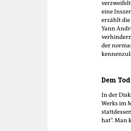
verzweifel
eine Insze
erzählt di
Yann André
verhindern
der norma
kennenzul
Dem Tod
In der Disk
Werks im M
stattdesse
hat“. Man 