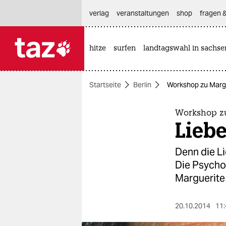
hautnavigation anspringen
hauptinhalt anspringen
footer anspringen
verlag
veranstaltungen
shop
fragen &
hitze
surfen
landtagswahl in sachse

taz zahl ich
taz zahl ich
Startseite
Berlin
Workshop zu Margu
themen
politik
Workshop zu
Liebe
öko
Denn die Li
gesellschaft
Die Psychoa
Marguerite
kultur
sport
20.10.2014
11: