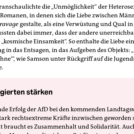
anschaulichte die „Unmöglichkeit“ der Heterose
 Romanen, in denen sich die Liebe zwischen Mä
ravage
gestalte, als eine Verwüstung und Qual in
ssten dabei immer, dass der andere unerreichbar 
e „kosmische Einsamkeit“. So enthalte die Liebe ei
g in das Entsagen, in das Aufgeben des Objekts: „
ohne‘“, wie Samson unter Rückgriff auf die Jugen
e.
gierten stärken
nde Erfolg der AfD bei den kommenden Landtags
 stark rechtsextreme Kräfte inzwischen geworden 
zt braucht es Zusammenhalt und Solidarität. Auc