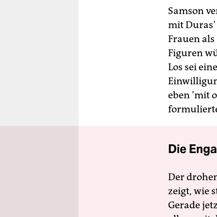
Samson ver
mit Duras’
Frauen als
Figuren wü
Los sei ein
Einwilligun
eben ’mit 
formuliert
Die Enga
Der drohe
zeigt, wie
Gerade jet