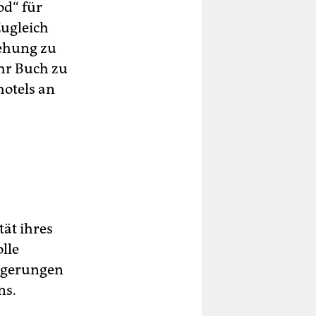
od“ für
ugleich
iehung zu
hr Buch zu
hotels an
tät ihres
lle
abgerungen
ns.