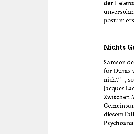
der Hetero
unversöhnl
postum ers
Nichts 
Samson deu
für Duras 
nicht“ –, s
Jacques Lac
Zwischen 
Gemeinsame
diesem Fal
Psychoanal