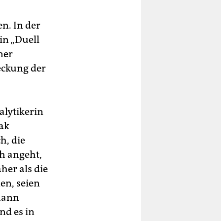
n. In der
in „Duell
ner
eckung der
alytikerin
ak
h, die
ch angeht,
äher als die
en, seien
 dann
nd es in