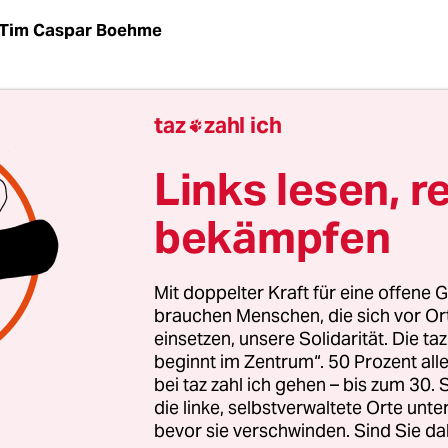
Tim Caspar Boehme
die Männer sehr lieben. Sehr, sehr. Sehr lieben,
taz
zahl ich

önnen. Sonst ist es nicht möglich, sonst kann man
Die Schriftstellerin Marguerite Duras, von der di
Links lesen, r
afte Einschätzung des anderen Geschlechts stamm
bekämpfen
rem Leben mit den Männern nicht leicht gemacht.
a, ihr letzter Liebhaber, war homosexuell, was 
Mit doppelter Kraft für eine offene G
akzeptieren war. Ihre Beziehung verarbeitete sie
brauchen Menschen, die sich vor O
einsetzen, unsere Solidarität. Die ta
en in ihren Werken, etwa in dem kurzen Text „Hu
beginnt im Zentrum“. 50 Prozent a
hen Küste“, der Gegenstand eines Workshops wa
bei taz zahl ich gehen – bis zum 30
analytische Bibliothek Berlin am Samstag an die
die linke, selbstverwaltete Orte unte
bevor sie verschwinden. Sind Sie da
lerin erinnerte.