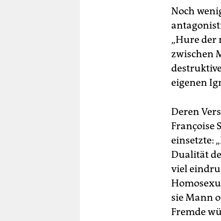
Noch weni
antagonist
„Hure der 
zwischen M
destruktiv
eigenen Ig
Deren Vers
Françoise 
einsetzte: 
Dualität d
viel eindru
Homosexual
sie Mann o
Fremde wür