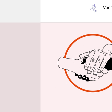
epaper login
Von
„Man muss 
lieben zu k
ertragen.“ 
unvorteilh
sich in ih
Yann André
schwer zu 
minder off
normannisc
die Psycho
Schriftstel