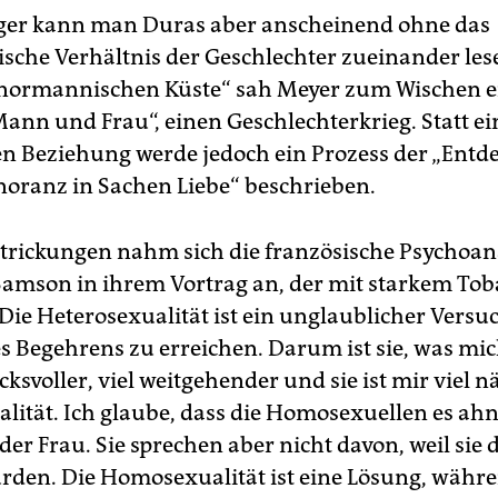
ger kann man Duras aber anscheinend ohne das
ische Verhältnis der Geschlechter zueinander lese
normannischen Küste“ sah Meyer zum Wischen e
ann und Frau“, einen Geschlechterkrieg. Statt ei
en Beziehung werde jedoch ein Prozess der „Entd
noranz in Sachen Liebe“ beschrieben.
trickungen nahm sich die französische Psychoan
Samson in ihrem Vortrag an, der mit starkem Tob
„Die Heterosexualität ist ein unglaublicher Versuc
es Begehrens zu erreichen. Darum ist sie, was mi
cksvoller, viel weitgehender und sie ist mir viel n
ität. Ich glaube, dass die Homosexuellen es ahn
der Frau. Sie sprechen aber nicht davon, weil sie
den. Die Homosexualität ist eine Lösung, währe