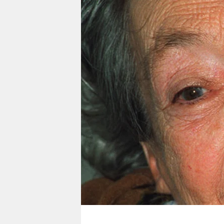
berlin
nord
wahrheit
verlag
verlag
veranstaltungen
shop
fragen & hilfe
unterstützen
abo
genossenschaft