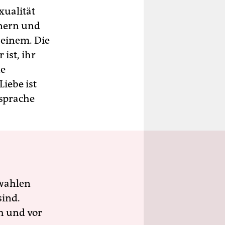
xualität
nnern und
 einem. Die
ist, ihr
ne
Liebe ist
dsprache
wahlen
sind.
h und vor