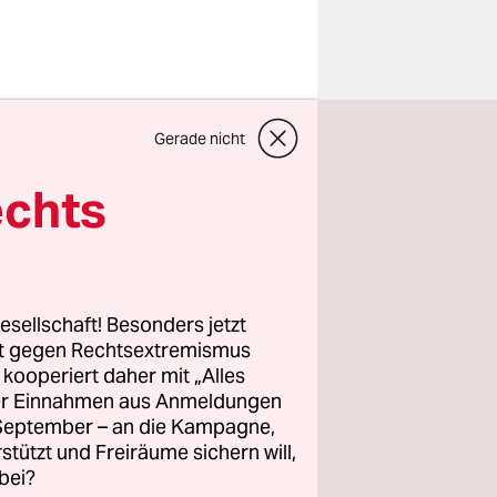
 um sie
Gerade nicht
 sie nicht
ese eher
echts
t, hat es
für Duras
esellschaft! Besonders jetzt
 mehr oder
rt gegen Rechtsextremismus
z kooperiert daher mit „Alles
re der
ller Einnahmen aus Anmeldungen
r, mit dem
. September – an die Kampagne,
rstützt und Freiräume sichern will,
bei?