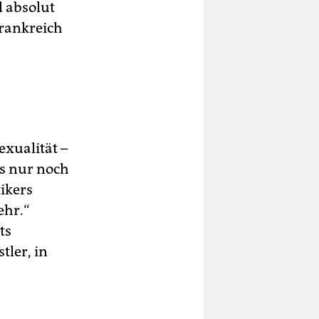
d absolut
Frankreich
exualität –
es nur noch
tikers
ehr.“
ts
ler, in