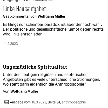
berlin
Umgang mit dem Rechtsruck
Linke Hausaufgaben
nord
Gastkommentar von
Wolfgang Müller
wahrheit
Es klingt nur scheinbar paradox, ist aber dennoch wahr:
Der politische und gesellschaftliche Kampf gegen rechts
verlag
wird links entschieden.
verlag
11.9.2023
veranstaltungen
shop
Ungemütliche Spiritualität
fragen & hilfe
Unter den heutigen religiösen und esoterischen
Angeboten gibt es viele unterschiedliche Strömungen.
unterstützen
Wo steht darin eigentlich die Anthroposophie?
abo
Von
Wolfgang Müller
genossenschaft
Ausgabe vom
18.3.2023
,
Seite 34,
anthroposophie