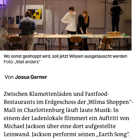
berlin
nord
wahrheit
verlag
verlag
Wo sonst geshoppt wird, soll jetzt Wissen ausgetauscht werden
Foto: „Mall anders“
veranstaltungen
Von
Josua Gerner
shop
fragen & hilfe
Zwischen Klamottenläden und Fastfood-
Restaurants im Erdgeschoss der „Wilma Shoppen“-
unterstützen
Mall in Charlottenburg läuft laute Musik: In
abo
einem der Ladenlokale flimmert ein Auftritt von
Michael Jackson über eine dort aufgestellte
genossenschaft
Leinwand. Jackson performt seinen „Earth Song“.