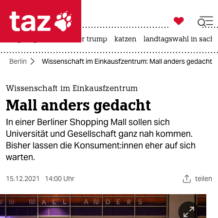

taz zahl ich
bergsteigen
usa unter trump
katzen
landtagswahl in sachs

taz zahl ich
Berlin
Wissenschaft im Einkausfzentrum: Mall anders gedacht
taz zahl ich
themen
Wissenschaft im Einkausfzentrum
Mall anders gedacht
politik
In einer Berliner Shopping Mall sollen sich
öko
Universität und Gesellschaft ganz nah kommen.
Bisher lassen die Kon­su­men­t:in­nen eher auf sich
gesellschaft
warten.
kultur
15.12.2021
14:00 Uhr
teilen
sport