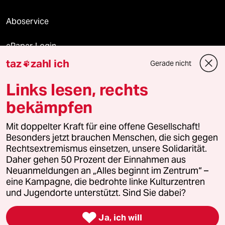
Aboservice
ePaper Login
taz
zahl ich
Gerade nicht

Downloads für Abonnierende
Links lesen, rechts
bekämpfen
© 2026 taz Verlags und Vertriebs GmbH
Mit doppelter Kraft für eine offene Gesellschaft!
Alle Rechte vorbehalten. Bei rechtlichen Fragen oder für Genehmigungen
wenden Sie sich bitte an
lizenzen@taz.de
Besonders jetzt brauchen Menschen, die sich gegen
Rechtsextremismus einsetzen, unsere Solidarität.
Daher gehen 50 Prozent der Einnahmen aus
Feedback
Redaktionsstatut
Kommune-Richtlinien
KI-
Neuanmeldungen an „Alles beginnt im Zentrum“ –
eine Kampagne, die bedrohte linke Kulturzentren
Leitlinie
Informant
Datenschutz
Impressum
AGB
und Jugendorte unterstützt. Sind Sie dabei?
Seitenwende
Einwilligungen widerrufen (Ads)

Ja, ich will