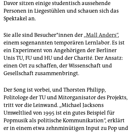
epaper login
Davor sitzen einige studentisch aussehende
Personen in Liegestühlen und schauen sich das
Spektakel an.
Sie alle sind Be­su­che­r*in­nen der
„Mall Anders“
,
einem sogenannten temporären Lernlabor. Es ist
ein Experiment von Angehörigen der Berliner
Unis TU, FU und HU und der Charité. Der Ansatz:
einen Ort zu schaffen, der Wissenschaft und
Gesellschaft zusammenbringt.
Der Song ist vorbei, und Thorsten Philipp,
Politologe der TU und Mitorganisator des Projekts,
tritt vor die Leinwand. „Michael Jacksons
Umweltlied von 1995 ist ein gutes Beispiel für
Popmusik als politische Kommunikation“, erklärt
er in einem etwa zehnminütigen Input zu Pop und