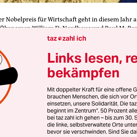
er Nobelpreis für Wirtschaft geht in diesem Jahr a
-Ökonomen William D. Nordhaus und Paul M. Ro
niglich-Schwedische Wissenschaftsakademie am 
taz
zahl ich

 bekannt.
Links lesen, r
rhalte die Auszeichnung für seine Arbeit zum
bekämpfen
l und Romer für die Einbeziehung technologisc
en in die langfristige makroökonomische Analyse
Mit doppelter Kraft für eine offene G
ie. „Ihre Ergebnisse haben den Umfang der ök
brauchen Menschen, die sich vor O
heblich erweitert, indem sie Modelle entwickelt h
einsetzen, unsere Solidarität. Die ta
enspiel zwischen Marktwirtschaft mit Natur u
beginnt im Zentrum“. 50 Prozent a
bei taz zahl ich gehen – bis zum 30
die linke, selbstverwaltete Orte unte
bevor sie verschwinden. Sind Sie da