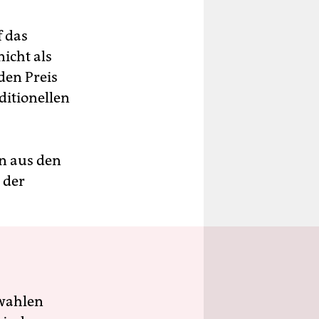
f das
nicht als
den Preis
ditionellen
n aus den
 der
wahlen