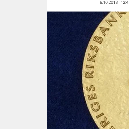
berlin
8.10.2018
12:4
nord
wahrheit
verlag
verlag
veranstaltungen
shop
fragen & hilfe
unterstützen
abo
genossenschaft