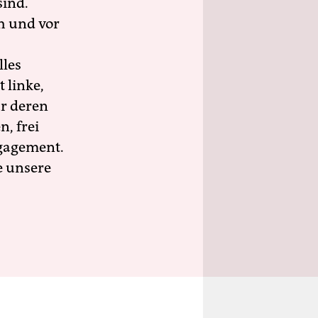
sind.
h und vor
lles
 linke,
ür deren
n, frei
ngagement.
e unsere