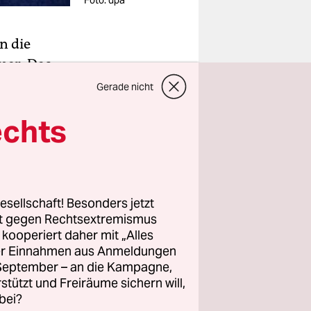
Foto: dpa
n die
mer. Das
Montag in
Gerade nicht
echts
her
, erklärte
esellschaft! Besonders jetzt
onomischen
rt gegen Rechtsextremismus
aben, die
z kooperiert daher mit „Alles
nd Wissen
ller Einnahmen aus Anmeldungen
. September – an die Kampagne,
rstützt und Freiräume sichern will,
bei?