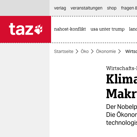
hautnavigation anspringen
hauptinhalt anspringen
footer anspringen
verlag
veranstaltungen
shop
fragen &
nahost-konflikt
usa unter trump
lan

taz zahl ich
taz zahl ich
Startseite
Öko
Ökonomie
Wirts
themen
politik
Wirtschafts-
Klima
öko
Makr
gesellschaft
Der Nobelp
kultur
Die Ökonom
technologi
sport