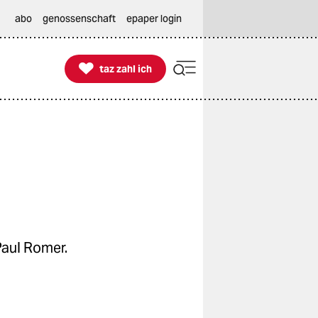
abo
genossenschaft
epaper login

taz zahl ich
taz zahl ich
Paul Romer.