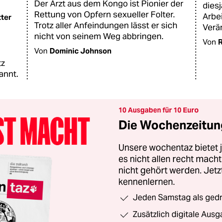
Der Arzt aus dem Kongo ist Pionier der
dies
Rettung von Opfern sexueller Folter.
Arbei
ter
Trotz aller Anfeindungen lässt er sich
Verä
nicht von seinem Weg abbringen.
Von
R
Von
Dominic Johnson
tz
annt.
10 Ausgaben für 10 Euro
Die Wochenzeitung
Unsere wochentaz bietet
es nicht allen recht mac
nicht gehört werden. Jet
kennenlernen.
Jeden Samstag als gedru
Zusätzlich digitale Ausg