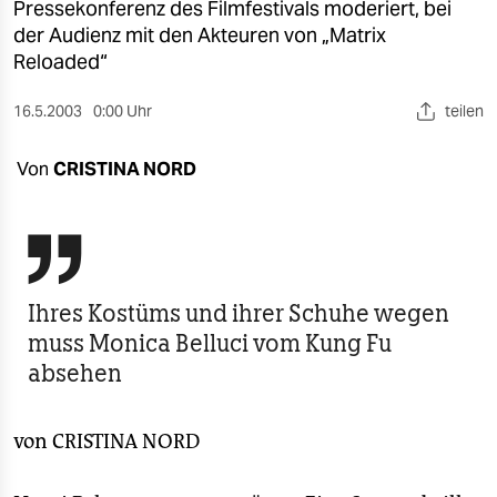
berlin
Pressekonferenz des Filmfestivals moderiert, bei
der Audienz mit den Akteuren von „Matrix
nord
Reloaded“
wahrheit
16.5.2003
0:00 Uhr
teilen
verlag
Von
CRISTINA NORD
verlag
veranstaltungen

shop
Ihres Kostüms und ihrer Schuhe wegen
fragen & hilfe
muss Monica Belluci vom Kung Fu
unterstützen
absehen
abo
von
CRISTINA NORD
genossenschaft