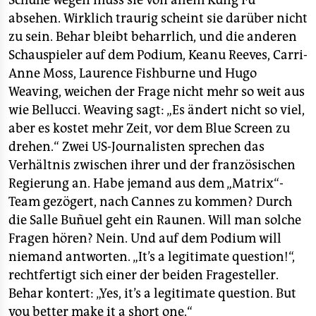
Schuhe wegen muss sie von allem Kung Fu
absehen. Wirklich traurig scheint sie darüber nicht
zu sein. Behar bleibt beharrlich, und die anderen
Schauspieler auf dem Podium, Keanu Reeves, Carri-
Anne Moss, Laurence Fishburne und Hugo
Weaving, weichen der Frage nicht mehr so weit aus
wie Bellucci. Weaving sagt: „Es ändert nicht so viel,
aber es kostet mehr Zeit, vor dem Blue Screen zu
drehen.“ Zwei US-Journalisten sprechen das
Verhältnis zwischen ihrer und der französischen
Regierung an. Habe jemand aus dem „Matrix“-
Team gezögert, nach Cannes zu kommen? Durch
die Salle Buñuel geht ein Raunen. Will man solche
Fragen hören? Nein. Und auf dem Podium will
niemand antworten. „It’s a legitimate question!“,
rechtfertigt sich einer der beiden Fragesteller.
Behar kontert: „Yes, it’s a legitimate question. But
you better make it a short one.“