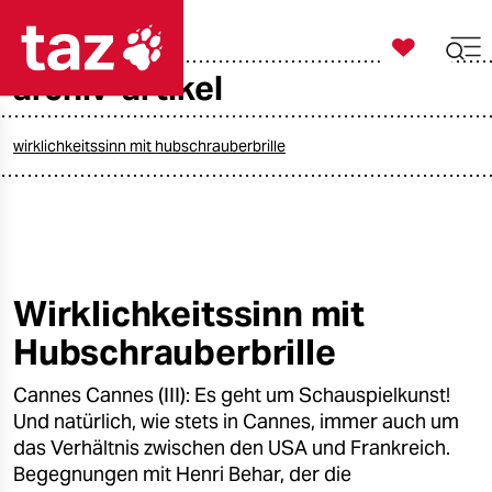

taz zahl ich
archiv-artikel

taz zahl ich
taz zahl ich
wirklichkeitssinn mit hubschrauberbrille
themen
politik
öko
Wirklichkeitssinn mit
Hubschrauberbrille
gesellschaft
Cannes Cannes (III): Es geht um Schauspielkunst!
kultur
Und natürlich, wie stets in Cannes, immer auch um
sport
das Verhältnis zwischen den USA und Frankreich.
Begegnungen mit Henri Behar, der die