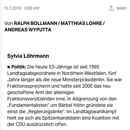
berlin
15.7.2010
0:00 Uhr
teilen
nord
Von
RALPH BOLLMANN / MATTHIAS LOHRE /
wahrheit
ANDREAS WYPUTTA
verlag
verlag
Sylvia Löhrmann
veranstaltungen
■
Politik:
Die heute 53-Jährige ist seit 1995
Landtagsabgeordnete in Nordrhein-Westfalen, fünf
shop
Jahre länger als die neue Ministerpräsidentin. Sie war
fragen & hilfe
Fraktionssprecherin und hatte seit 2000 das neu
geschaffene Amt der alleinigen
unterstützen
Fraktionsvorsitzenden inne. In Abgrenzung von den
„Fundamentalisten“ um Bärbel Höhn gründete sie
abo
einst die „Regierungslinke“. Im Landtagswahlkampf
hielt sie sich als Spitzenkandidatin eine Koalition mit
genossenschaft
der CDU ausdrücklich offen.