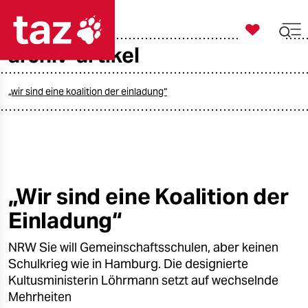

taz zahl ich
archiv-artikel

taz zahl ich
taz zahl ich
„wir sind eine koalition der einladung“
themen
politik
öko
„Wir sind eine Koalition der
Einladung“
gesellschaft
NRW Sie will Gemeinschaftsschulen, aber keinen
kultur
Schulkrieg wie in Hamburg. Die designierte
sport
Kultusministerin Löhrmann setzt auf wechselnde
Mehrheiten