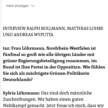
epaper login
mehr anzeigen
■
Leben:
Zunächst im einfachen Essener Norden
aufgewachsen, besuchte sie ein katholisches
Mädchengymnasium, dem sie auch nach dem Umzug
in ein besseres Stadtviertel treu blieb. „Die
INTERVIEW
RALPH BOLLMANN, MATTHIAS LOHRE
Entscheidung beruhte auf einer wertegebundenen
UND
ANDREAS WYPUTTA
Situation bei uns zu Hause“, sagt sie heute zu ihrer
Schulwahl. „Unsere Schule war und ist sehr sozial. Sie
taz: Frau Löhrmann, Nordrhein-Westfalen ist
fördert Mädchen aktiv. Ich habe einen gewissen
Schonraum erlebt, der mir damals gut bekommen ist.
fünfmal so groß wie alle übrigen Länder mit
In einer Ellenbogenkonfrontation mit Jungs hätte ich
grüner Regierungsbeteiligung zusammen, im
mich vielleicht gar nicht so entwickeln können.“ Der
Bund ist Ihre Partei in der Opposition. Wie fühlen
katholischen Kirche gehört Löhrmann bis heute an.
Sie sich als mächtigste Grünen-Politikerin
■
Ministerium:
In der rot-grünen
Deutschlands?
Minderheitsregierung übernimmt Löhrmann das
Schulressort – und damit die Verantwortung für das
Sylvia Löhrmann:
Das sind doch männliche
wichtigste Reformprojekt. Anders als in Hamburg
Zuschreibungen. Wir haben einen guten
wollen die Grünen in Nordrhein-Westfalen die
Gemeinschaftsschule nicht flächendeckend einführen,
Wahlkampf gemacht. Jetzt freue ich mich, dass wir