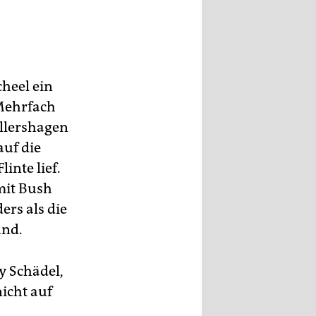
heel ein
Mehrfach
llershagen
uf die
inte lief.
 mit Bush
rs als die
und.
y Schädel,
icht auf