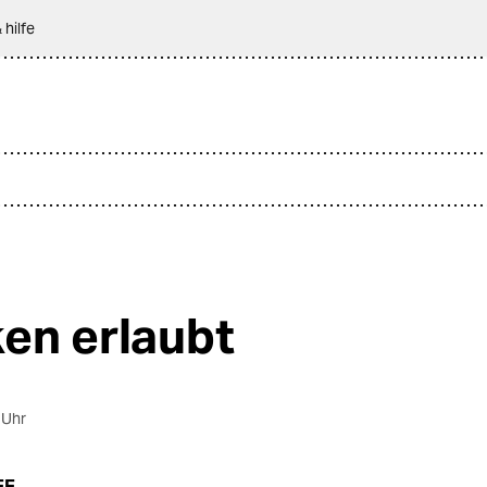
 hilfe
en erlaubt
 Uhr
EE