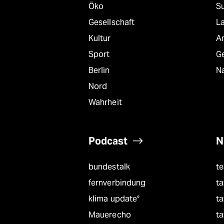
Öko
S
Gesellschaft
L
Kultur
A
Sport
G
Berlin
Na
Nord
Wahrheit
Podcast
N
bundestalk
t
fernverbindung
ta
klima update°
ta
Mauerecho
ta