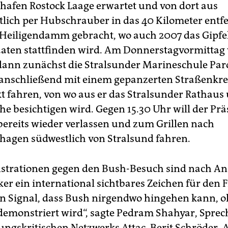
ghafen Rostock Laage erwartet und von dort aus
tlich per Hubschrauber in das 40 Kilometer entf
Heiligendamm gebracht, wo auch 2007 das Gipfel
aaten stattfinden wird. Am Donnerstagvormittag 
dann zunächst die Stralsunder Marineschule Pa
 anschließend mit einem gepanzerten Straßenkr
t fahren, von wo aus er das Stralsunder Rathaus 
he besichtigen wird. Gegen 15.30 Uhr will der Prä
bereits wieder verlassen und zum Grillen nach
shagen südwestlich von Stralsund fahren.
trationen gegen den Bush-Besuch sind nach Ans
er ein international sichtbares Zeichen für den F
ein Signal, dass Bush nirgendwo hingehen kann, 
demonstriert wird“, sagte Pedram Shahyar, Sprec
ungskritischen Netzwerks Attac. Berit Schröder, A