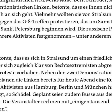
ntionistischen Linken, betonte, dass es ihnen nic
h an sich geht. Vielmehr wollten sie von Stralsu
gegen das G-8-Treffen protestieren, das am Sams
 Sankt Petersburg beginnen wird. Die russische P
hrere Aktivisten festgenommen – unter anderem
onte, dass es sich in Stralsund um einen friedlic
r sich zugleich klar von Rechtsextremisten abgre
Proteste vorhaben. Neben den zwei Demonstratio
planen die Linken bereits für heute Abend eine
. Aktivisten aus Hamburg, Berlin und München hä
t, so Schädel. Geplant seien zudem Busse aus d
. Die Veranstalter rechnen mit „einigen tausend
n“.