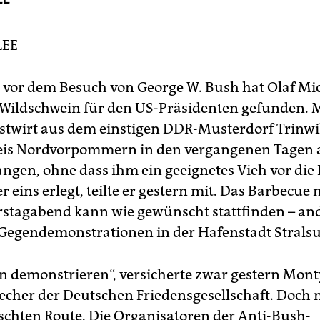
LEE
g vor dem Besuch von George W. Bush hat Olaf Mic
Wildschwein für den US-Präsidenten gefunden. 
stwirt aus dem einstigen DDR-Musterdorf Trinwi
eis Nordvorpommern in den vergangenen Tagen a
ngen, ohne dass ihm ein geeignetes Vieh vor die Fl
 eins erlegt, teilte er gestern mit. Das Barbecue
tagabend kann wie gewünscht stattfinden – ande
Gegendemonstrationen in der Hafenstadt Strals
n demonstrieren“, versicherte zwar gestern Mont
cher der Deutschen Friedensgesellschaft. Doch n
chten Route. Die Organisatoren der Anti-Bush-