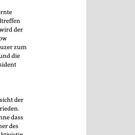
ernte
treffen
wird der
row
euzer zum
und die
sident
icht der
rieden.
ohne dass
her des
ktivistin