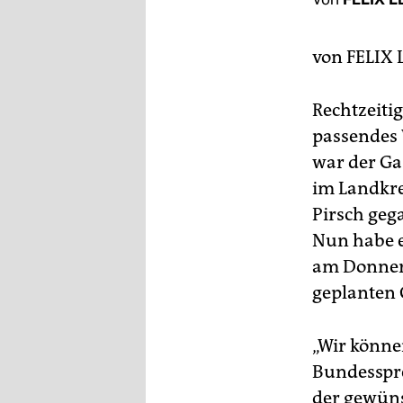
berlin
nord
von
FELIX 
wahrheit
Rechtzeiti
verlag
passendes 
verlag
war der Ga
im Landkr
veranstaltungen
Pirsch gega
shop
Nun habe er
fragen & hilfe
am Donners
geplanten 
unterstützen
abo
„Wir könne
Bundesspre
genossenschaft
der gewüns