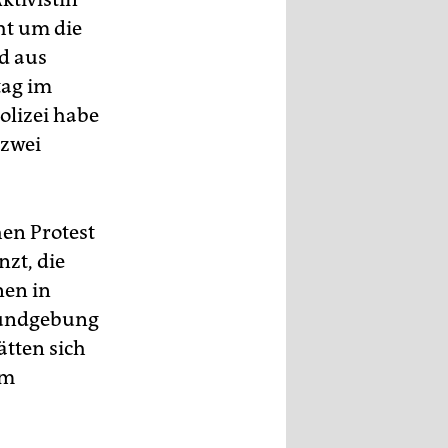
ht um die
nd aus
tag im
olizei habe
 zwei
hen Protest
nzt, die
nen in
 Kundgebung
tten sich
em