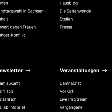
urfen
Hausblog
andtagswahl in Sachsen-
Die Seitenwende
nhalt
Stellen
ewalt gegen Frauen
Presse
host-Konflikt
ewsletter
Veranstaltungen
eam zukunft
Demnächst
z frisch
Vor Ort
z zahl ich
Live im Stream
z lab Infobrief
Vergangene