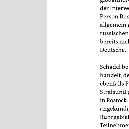
der Interve
Person Bus
allgemein 
russischen
bereits me
Deutsche.
Schädel bet
handelt, de
ebenfalls 
Stralsund 
in Rostock
angekündig
Ruhrgebiet
Teilnehmer