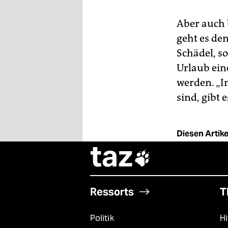
Aber auch 
geht es de
Schädel, s
Urlaub ein
werden. „In
sind, gibt 
Diesen Artikel
taz

Ressorts
T
Politik
Hi