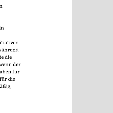
in
in
tiativen
 während
e die
 wenn der
gaben für
für die
äßig,