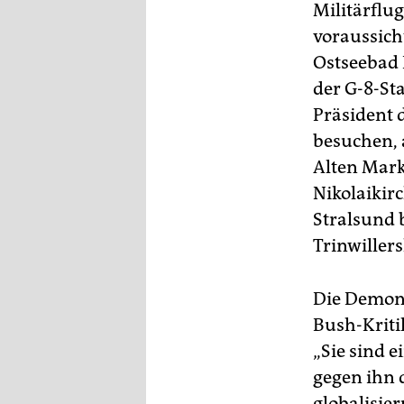
Militärflu
voraussich
Ostseebad 
der G-8-St
Präsident 
besuchen,
Alten Mark
Nikolaikirc
Stralsund 
Trinwiller
Die Demons
Bush-Kritik
„Sie sind 
gegen ihn 
globalisier