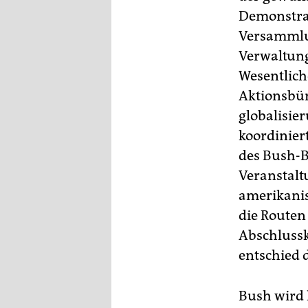
epaper login
Demonstrat
Versammlun
Verwaltung
Wesentliche
Aktionsbün
globalisie
koordinier
des Bush-B
Veranstalt
amerikanis
die Routen
Abschlussk
entschied d
Bush wird 