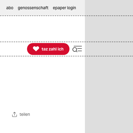
abo
genossenschaft
epaper login

taz zahl ich
taz zahl ich
teilen