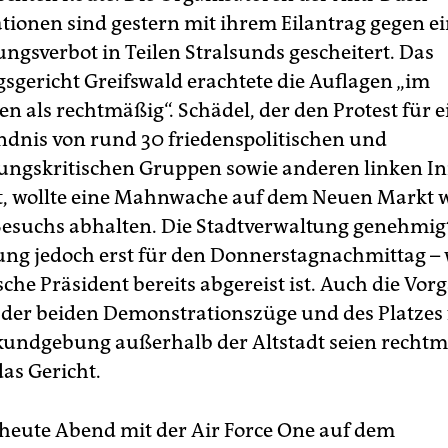
ionen sind gestern mit ihrem Eilantrag gegen e
gsverbot in Teilen Stralsunds gescheitert. Das
sgericht Greifswald erachtete die Auflagen „im
n als rechtmäßig“. Schädel, der den Protest für e
dnis von rund 30 friedenspolitischen und
rungskritischen Gruppen sowie anderen linken Ini
t, wollte eine Mahnwache auf dem Neuen Markt
esuchs abhalten. Die Stadtverwaltung genehmigt
ung jedoch erst für den Donnerstagnachmittag –
che Präsident bereits abgereist ist. Auch die Vor
 der beiden Demonstrationszüge und des Platzes 
undgebung außerhalb der Altstadt seien rechtm
as Gericht.
heute Abend mit der Air Force One auf dem