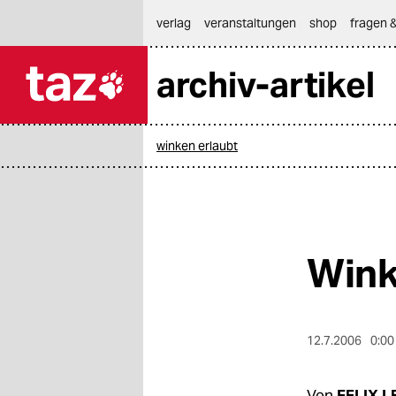
hautnavigation anspringen
hauptinhalt anspringen
footer anspringen
verlag
veranstaltungen
shop
fragen &
archiv-artikel

taz zahl ich
taz zahl ich
winken erlaubt
themen
politik
öko
Wink
gesellschaft
kultur
12.7.2006
0:00
sport
Von
FELIX L