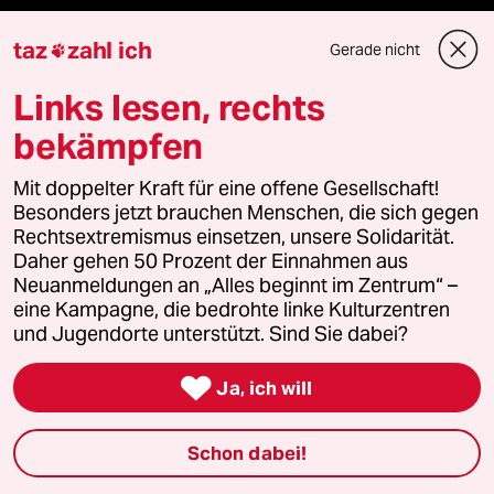
Die Seitenwende
taz
zahl ich
Gerade nicht

Stellen
Links lesen, rechts
bekämpfen
Presse
Mit doppelter Kraft für eine offene Gesellschaft!
Besonders jetzt brauchen Menschen, die sich gegen
Rechtsextremismus einsetzen, unsere Solidarität.
Unterstützen
Daher gehen 50 Prozent der Einnahmen aus
Neuanmeldungen an „Alles beginnt im Zentrum“ –
eine Kampagne, die bedrohte linke Kulturzentren
abo
und Jugendorte unterstützt. Sind Sie dabei?
genossenschaft

Ja, ich will
taz zahl ich
Schon dabei!
recherchefonds ausland