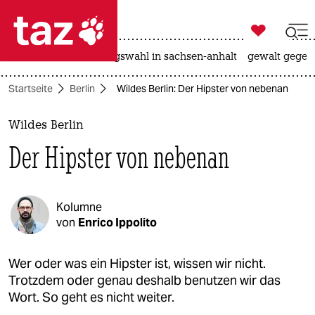

taz zahl ich
hitze
surfen
landtagswahl in sachsen-anhalt
gewalt gegen

taz zahl ich
Startseite
Berlin
Wildes Berlin: Der Hipster von nebenan
taz zahl ich
themen
Wildes Berlin
Der Hipster von nebenan
politik
öko
Kolumne
gesellschaft
von
Enrico Ippolito
kultur
Wer oder was ein Hipster ist, wissen wir nicht.
Trotzdem oder genau deshalb benutzen wir das
sport
Wort. So geht es nicht weiter.