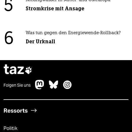
5
Niedrigwasser in Mittel- und Osteuropa
Stromkrise mit Ansage
6
Was tun gegen den Energiewende-Rollback?
Der Urknall
taz

Folgen Sie uns
Ressorts
Politik