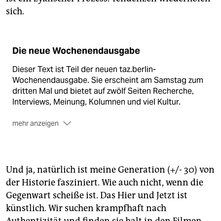
sich.
Die neue Wochenendausgabe
Dieser Text ist Teil der neuen taz.berlin-
Wochenendausgabe. Sie erscheint am Samstag zum
dritten Mal und bietet auf zwölf Seiten Recherche,
Interviews, Meinung, Kolumnen und viel Kultur.
mehr anzeigen
Zudem im neuen, zwölfseitigen Wochenendteil der
taz.berlin:
- Auch am Grab darf gelacht werden: Interview mit
Und ja, natürlich ist meine Generation (+/- 30) von
einer Trauerrednerin
der Historie fasziniert. Wie auch nicht, wenn die
- Ein Porträt des Schauspielers Peter Kurth
Gegenwart scheiße ist. Das Hier und Jetzt ist
künstlich. Wir suchen krampfhaft nach
- Der Schwerpunkt "ein Jahr Rot-Schwarz"
Authentizität und finden sie halt in den Filmen