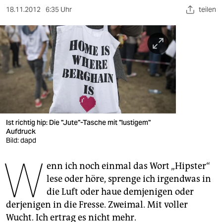
berlin
18.11.2012
6:35 Uhr
teilen
nord
wahrheit
verlag
verlag
veranstaltungen
Ist richtig hip: Die "Jute"-Tasche mit "lustigem"
shop
Aufdruck
Bild: dapd
fragen & hilfe
W
unterstützen
enn ich noch einmal das Wort „Hipster“
lese oder höre, sprenge ich irgendwas in
abo
die Luft oder haue demjenigen oder
derjenigen in die Fresse. Zweimal. Mit voller
genossenschaft
Wucht. Ich ertrag es nicht mehr.