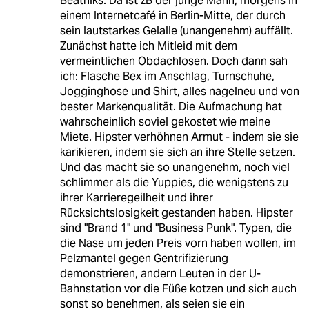
Beatniks. Da ist zB der junge Mann, morgens in
einem Internetcafé in Berlin-Mitte, der durch
sein lautstarkes Gelalle (unangenehm) auffällt.
Zunächst hatte ich Mitleid mit dem
vermeintlichen Obdachlosen. Doch dann sah
ich: Flasche Bex im Anschlag, Turnschuhe,
Jogginghose und Shirt, alles nagelneu und von
bester Markenqualität. Die Aufmachung hat
wahrscheinlich soviel gekostet wie meine
Miete. Hipster verhöhnen Armut - indem sie sie
karikieren, indem sie sich an ihre Stelle setzen.
Und das macht sie so unangenehm, noch viel
schlimmer als die Yuppies, die wenigstens zu
ihrer Karrieregeilheit und ihrer
Rücksichtslosigkeit gestanden haben. Hipster
sind "Brand 1" und "Business Punk". Typen, die
die Nase um jeden Preis vorn haben wollen, im
Pelzmantel gegen Gentrifizierung
demonstrieren, andern Leuten in der U-
Bahnstation vor die Füße kotzen und sich auch
sonst so benehmen, als seien sie ein