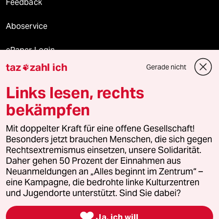
Feedback
Aboservice
ePaper Login
taz
zahl ich
Gerade nicht

Downloads für Abonnierende
Links lesen, rechts
bekämpfen
© 2026 taz Verlags und Vertriebs GmbH
Mit doppelter Kraft für eine offene Gesellschaft!
Alle Rechte vorbehalten. Bei rechtlichen Fragen oder für Genehmigungen
wenden Sie sich bitte an
lizenzen@taz.de
Besonders jetzt brauchen Menschen, die sich gegen
Rechtsextremismus einsetzen, unsere Solidarität.
Daher gehen 50 Prozent der Einnahmen aus
Feedback
Redaktionsstatut
Kommune-Richtlinien
KI-
Neuanmeldungen an „Alles beginnt im Zentrum“ –
eine Kampagne, die bedrohte linke Kulturzentren
Leitlinie
Informant
Datenschutz
Impressum
AGB
und Jugendorte unterstützt. Sind Sie dabei?
Seitenwende
Einwilligungen widerrufen (Ads)

Ja, ich will