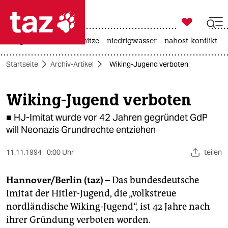

taz zahl ich
krieg in der ukraine
hitze
niedrigwasser
nahost-konflikt

taz zahl ich
Startseite
Archiv-Artikel
Wiking-Jugend verboten
taz zahl ich
themen
Wiking-Jugend verboten
politik
■ HJ-Imitat wurde vor 42 Jahren gegründet GdP
will Neonazis Grundrechte entziehen
öko
11.11.1994
0:00 Uhr
teilen
gesellschaft
Hannover/Berlin (taz) –
Das bundesdeutsche
kultur
Imitat der Hitler-Jugend, die „volkstreue
sport
nordländische Wiking-Jugend“, ist 42 Jahre nach
ihrer Gründung verboten worden.