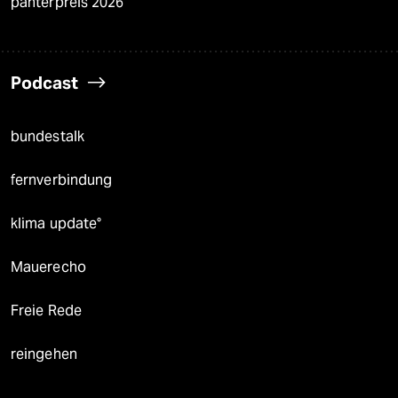
panterpreis 2026
Podcast
bundestalk
fernverbindung
klima update°
Mauerecho
Freie Rede
reingehen