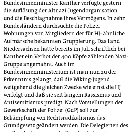
berlin
Bundesinnenminister Kanther verfügte gestern
die Auflösung der Altnazi-Jugendorganisation
nord
und die Beschlagnahme ihres Vermögens. In zehn
Bundesländern durchsuchte die Polizei
wahrheit
Wohnungen von Mitgliedern der für HJ- ähnliche
verlag
Aufmärsche bekannten Gruppierung. Das Land
Niedersachsen hatte bereits im Juli schriftlich bei
verlag
Kanther ein Verbot der 400 Köpfe zählenden Nazi-
veranstaltungen
Gruppe angemahnt. Auch im
Bundesinnenministerium ist man nun zu der
shop
Erkenntnis gelangt, daß die Wiking-Jugend
fragen & hilfe
weitgehend die gleichen Zwecke wie einst die HJ
verfolgt und daß sie seit langem Rassismus und
unterstützen
Antisemitismus predigt. Nach Vorstellungen der
Gewerkschaft der Polizei (GdP) soll zur
abo
Bekämpfung von Rechtsradikalismus das
genossenschaft
Grundgesetz geändert werden. Die Delegierten des