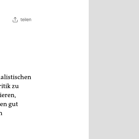
teilen
alistischen
itik zu
ieren,
ten gut
n