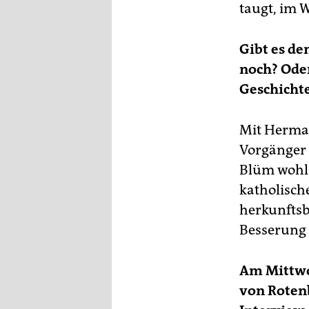
taugt, im 
Gibt es de
noch? Oder
Geschicht
Mit Herman
Vorgänger
Blüm wohl 
katholische
herkunftsb
Besserung 
Am Mittwo
von Roten