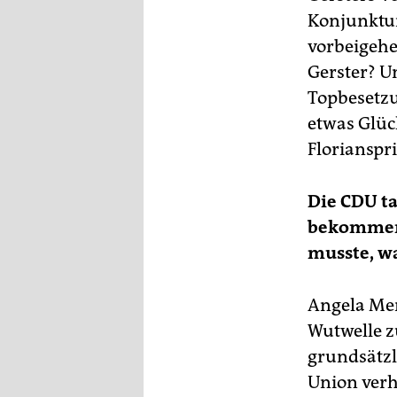
Konjunktur
vorbeigehe
Gerster? Un
Topbesetzu
etwas Glüc
Florianspr
Die CDU ta
bekommen.
musste, was
Angela Mer
Wutwelle z
grundsätzl
Union verhi