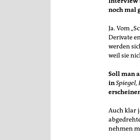
Interview 
noch mal 
Ja. Vom „
Derivate e
werden sic
weil sie ni
Soll man a
in
Spiegel, 
erscheinen
Auch klar j
abgedrehten
nehmen m