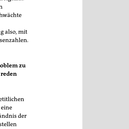
n
chwächte
 also, mit
osenzahlen.
problem zu
 reden
titlichen
 eine
ändnis der
stellen