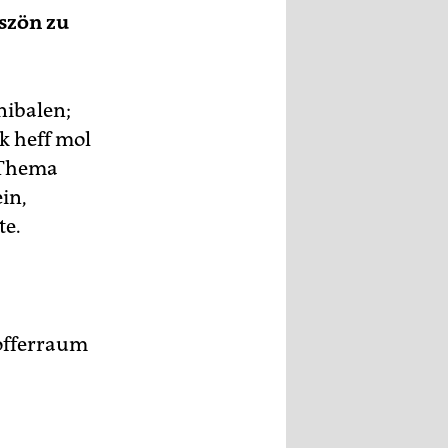
szön zu
nibalen;
ck heff mol
 Thema
in,
te.
Kofferraum