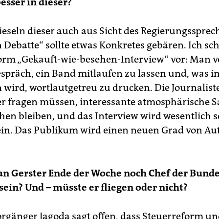
esser in dieser?
eseln dieser auch aus Sicht des Regierungssprec
n Debatte“ sollte etwas Konkretes gebären. Ich sc
form „Gekauft-wie-besehen-Interview“ vor: Man v
spräch, ein Band mitlaufen zu lassen und, was 
n wird, wortlautgetreu zu drucken. Die Journalis
ser fragen müssen, interessante atmosphärische 
hen bleiben, und das Interview wird wesentlich s
in. Das Publikum wird einen neuen Grad von Aut
an Gerster Ende der Woche noch Chef der Bunde
 sein? Und – müsste er fliegen oder nicht?
orgänger Jagoda sagt offen, dass Steuerreform u