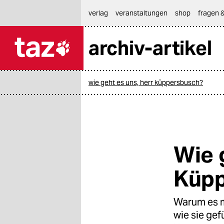
hautnavigation anspringen
hauptinhalt anspringen
footer anspringen
verlag
veranstaltungen
shop
fragen &
archiv-artikel

taz zahl ich
taz zahl ich
wie geht es uns, herr küppersbusch?
themen
politik
öko
Wie 
gesellschaft
Küpp
kultur
Warum es ma
sport
wie sie ge