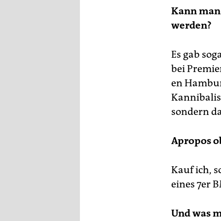
Kann man 
werden?
Es gab sog
bei Premier
en Hambur
Kannibalis
sondern da
Apropos o
Kauf ich, 
eines 7er 
Und was m