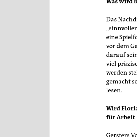
Was wird b
epaper login
Das Nachdi
„sinnvolle
eine Spiel
vor dem Ge
darauf sei
viel präzi
werden ste
gemacht se
lesen.
Wird Flori
für Arbeit
Gersters V