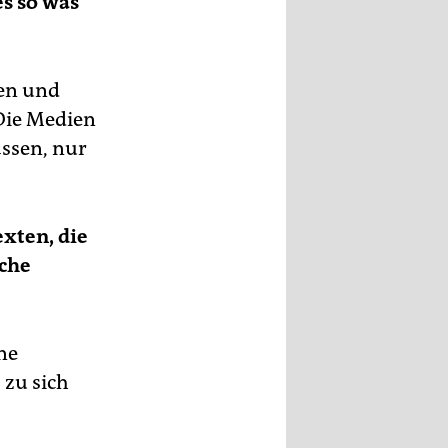
es so was
en und
 Die Medien
assen, nur
exten, die
rche
ne
 zu sich