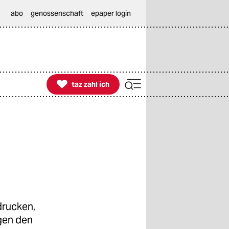
abo
genossenschaft
epaper login

taz zahl ich
taz zahl ich
drucken,
gen den