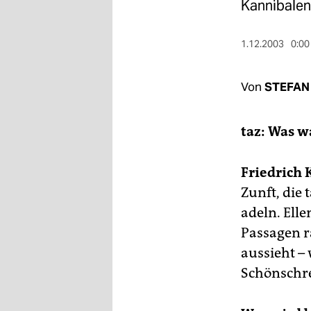
berlin
Kannibalen 
nord
1.12.2003
0:00
wahrheit
Von
STEFAN
verlag
verlag
taz: Was w
veranstaltungen
Friedrich
shop
Zunft, die 
fragen & hilfe
adeln. Ell
unterstützen
Passagen r
aussieht –
abo
Schönschr
genossenschaft