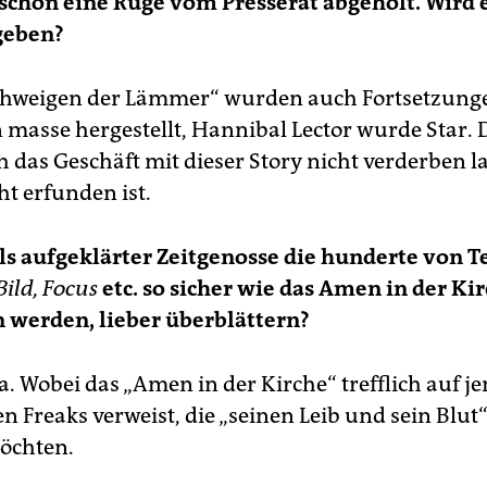
schon eine Rüge vom Presserat abgeholt. Wird 
geben?
Schweigen der Lämmer“ wurden auch Fortsetzung
n masse hergestellt, Hannibal Lector wurde Star.
h das Geschäft mit dieser Story nicht verderben l
cht erfunden ist.
ls aufgeklärter Zeitgenosse die hunderte von T
Bild, Focus
etc. so sicher wie das Amen in der Ki
 werden, lieber überblättern?
a. Wobei das „Amen in der Kirche“ trefflich auf je
 Freaks verweist, die „seinen Leib und sein Blut“
öchten.