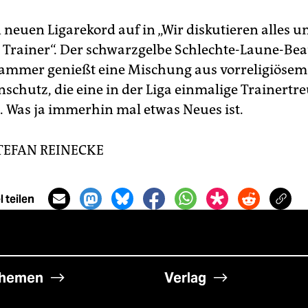
n neuen Ligarekord auf in „Wir diskutieren alles u
Trainer“. Der schwarzgelbe Schlechte-Laune-Bea
ammer genießt eine Mischung aus vorreligiöse
schutz, die eine in der Liga einmalige Trainertr
. Was ja immerhin mal etwas Neues ist.
TEFAN REINECKE
 teilen
hemen
Verlag