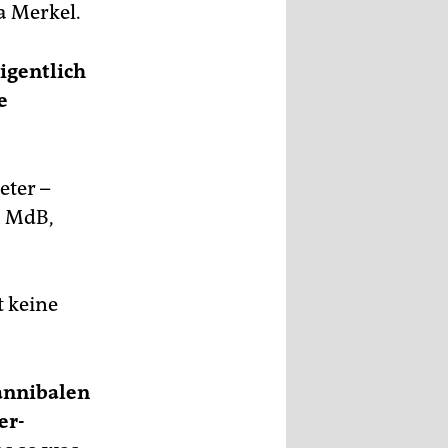
a Merkel.
igentlich
e
eter –
h MdB,
t keine
annibalen
er-