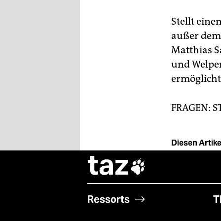
Stellt eine
außer dem 
Matthias S
und Welpen
ermöglicht
FRAGEN: S
Diesen Artikel
taz

Ressorts
T