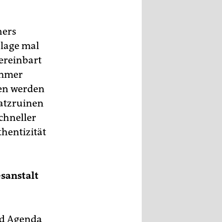
hers
hlage mal
ereinbart
immer
ten werden
Satzruinen
chneller
hentizität
sanstalt
nd Agenda