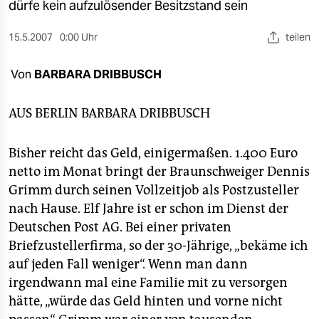
berlin
dürfe kein aufzulösender Besitzstand sein
nord
15.5.2007
0:00 Uhr
teilen
wahrheit
Von
BARBARA DRIBBUSCH
verlag
AUS BERLIN
BARBARA DRIBBUSCH
verlag
Bisher reicht das Geld, einigermaßen. 1.400 Euro
veranstaltungen
netto im Monat bringt der Braunschweiger Dennis
shop
Grimm durch seinen Vollzeitjob als Postzusteller
nach Hause. Elf Jahre ist er schon im Dienst der
fragen & hilfe
Deutschen Post AG. Bei einer privaten
unterstützen
Briefzustellerfirma, so der 30-Jährige, „bekäme ich
auf jeden Fall weniger“. Wenn man dann
abo
irgendwann mal eine Familie mit zu versorgen
genossenschaft
hätte, „würde das Geld hinten und vorne nicht