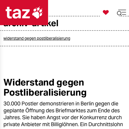

taz zahl ich
archiv-artikel

taz zahl ich
taz zahl ich
widerstand gegen postliberalisierung
themen
politik
öko
Widerstand gegen
Postliberalisierung
gesellschaft
30.000 Postler demonstrieren in Berlin gegen die
kultur
geplante Öffnung des Briefmarktes zum Ende des
sport
Jahres. Sie haben Angst vor der Konkurrenz durch
private Anbieter mit Billiglöhnen. Ein Durchnittslohn