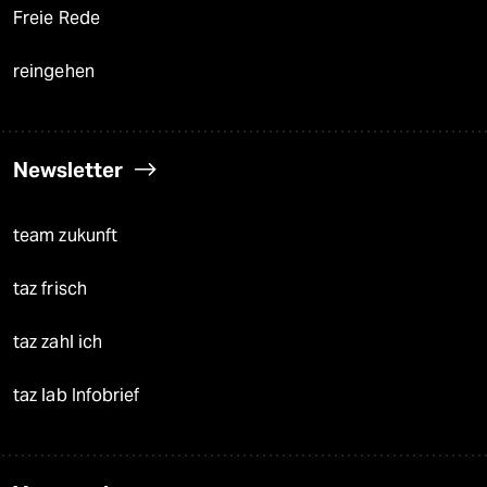
Freie Rede
reingehen
Newsletter
team zukunft
taz frisch
taz zahl ich
taz lab Infobrief