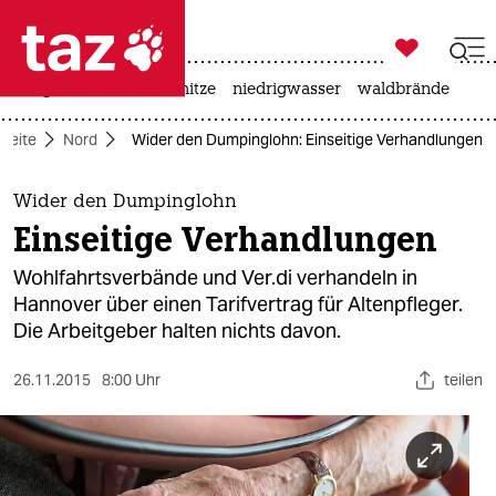

taz zahl ich
krieg in der ukraine
hitze
niedrigwasser
waldbrände

taz zahl ich
tseite
Nord
Wider den Dumpinglohn: Einseitige Verhandlungen
taz zahl ich
themen
Wider den Dumpinglohn
Einseitige Verhandlungen
politik
Wohlfahrtsverbände und Ver.di verhandeln in
öko
Hannover über einen Tarifvertrag für Altenpfleger.
Die Arbeitgeber halten nichts davon.
gesellschaft
26.11.2015
8:00 Uhr
teilen
kultur
sport