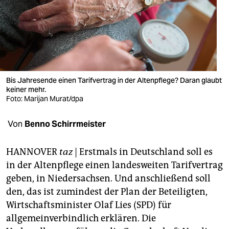
berlin
nord
wahrheit
verlag
Bis Jahresende einen Tarifvertrag in der Altenpflege? Daran glaubt
verlag
keiner mehr.
Foto: Marijan Murat/dpa
veranstaltungen
Von
Benno Schirrmeister
shop
fragen & hilfe
HANNOVER
taz
| Erstmals in Deutschland soll es
in der Altenpflege einen landesweiten Tarifvertrag
unterstützen
geben, in Niedersachsen. Und anschließend soll
abo
den, das ist zumindest der Plan der Beteiligten,
Wirtschaftsminister Olaf Lies (SPD) für
genossenschaft
allgemeinverbindlich erklären. Die