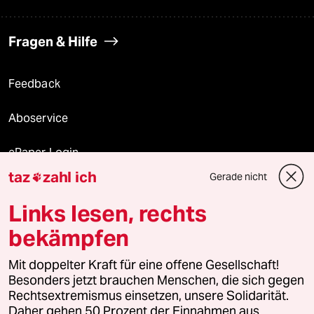
Fragen & Hilfe
Feedback
Aboservice
ePaper Login
taz
zahl ich
Gerade nicht

Downloads für Abonnierende
Links lesen, rechts
bekämpfen
© 2026 taz Verlags und Vertriebs GmbH
Mit doppelter Kraft für eine offene Gesellschaft!
Alle Rechte vorbehalten. Bei rechtlichen Fragen oder für Genehmigungen
wenden Sie sich bitte an
lizenzen@taz.de
Besonders jetzt brauchen Menschen, die sich gegen
Rechtsextremismus einsetzen, unsere Solidarität.
Daher gehen 50 Prozent der Einnahmen aus