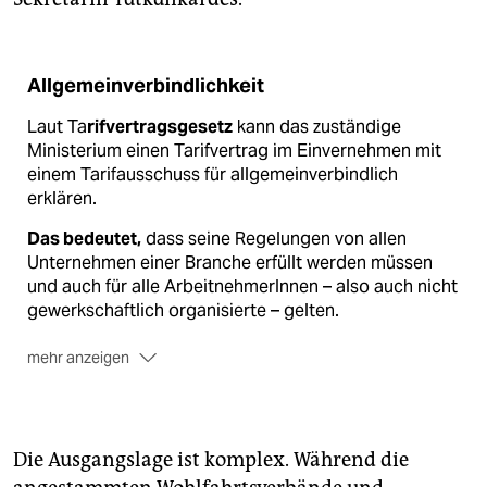
Allgemeinverbindlichkeit
Laut Ta
rifvertragsgesetz
kann das zuständige
Ministerium einen Tarifvertrag im Einvernehmen mit
einem Tarifausschuss für allgemeinverbindlich
erklären.
Das bedeutet,
dass seine Regelungen von allen
Unternehmen einer Branche erfüllt werden müssen
und auch für alle ArbeitnehmerInnen – also auch nicht
gewerkschaftlich organisierte – gelten.
mehr anzeigen
Während bis Sommer 2014
der Tarifvertrag dafür
noch mindestens die Hälfte der Beschäftigten des
Wirtschaftszweigs betreffen musste, genügt
mittlerweile, dass er in ihm „überwiegende Bedeutung
Die Ausgangslage ist komplex. Während die
erlangt hat“.