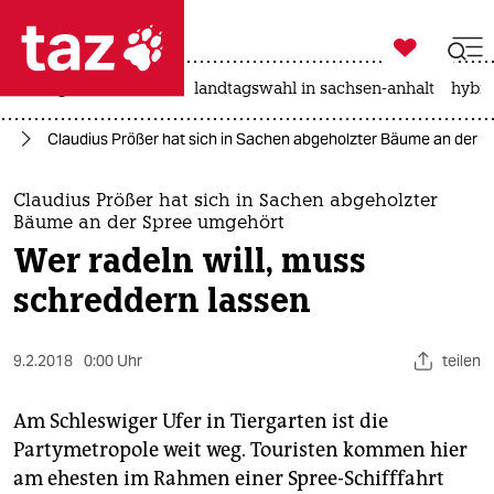

taz zahl ich
niedrigwasser
rente
landtagswahl in sachsen-anhalt
hybri

taz zahl ich
el
Claudius Prößer hat sich in Sachen abgeholzter Bäume an der S
taz zahl ich
themen
Claudius Prößer hat sich in Sachen abgeholzter
Bäume an der Spree umgehört
politik
Wer radeln will, muss
schreddern lassen
öko
gesellschaft
9.2.2018
0:00 Uhr
teilen
kultur
Am Schleswiger Ufer in Tiergarten ist die
sport
Partymetropole weit weg. Touristen kommen hier
am ehesten im Rahmen einer Spree-Schifffahrt