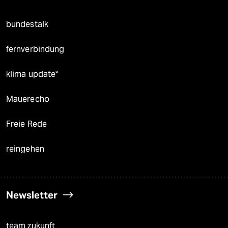
bundestalk
fernverbindung
klima update°
Mauerecho
Freie Rede
reingehen
Newsletter
team zukunft