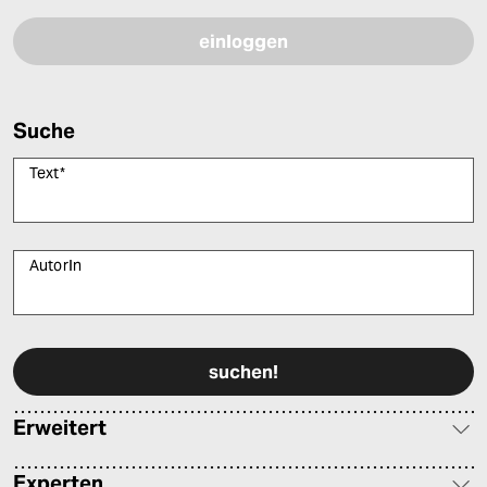
Suche
Text
*
AutorIn
Bitte füllen Sie alle Pflichtfelder (*) aus, um fortfahren zu können.
Erweitert
Experten