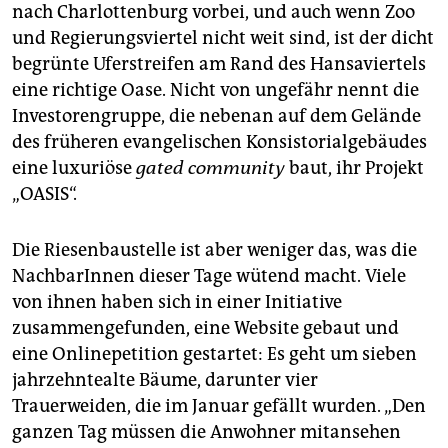
berlin
nach Charlottenburg vorbei, und auch wenn Zoo
und Regierungsviertel nicht weit sind, ist der dicht
nord
begrünte Uferstreifen am Rand des Hansaviertels
wahrheit
eine richtige Oase. Nicht von ungefähr nennt die
Investorengruppe, die nebenan auf dem Gelände
verlag
des früheren evangelischen Konsistorialgebäudes
eine luxuriöse
gated community
baut, ihr Projekt
verlag
„OASIS“.
veranstaltungen
Die Riesenbaustelle ist aber weniger das, was die
shop
NachbarInnen dieser Tage wütend macht. Viele
fragen & hilfe
von ihnen haben sich in einer Initiative
zusammengefunden, eine Website gebaut und
unterstützen
eine Onlinepetition gestartet: Es geht um sieben
abo
jahrzehntealte Bäume, darunter vier
Trauerweiden, die im Januar gefällt wurden. „Den
genossenschaft
ganzen Tag müssen die Anwohner mitansehen