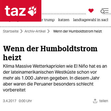

taz zahl ich
bergsteigen
usa unter trump
katzen
landtagswahl in sachs

taz zahl ich
Startseite
Archiv-Artikel
Wenn der Humboldtstrom heizt
taz zahl ich
themen
Wenn der Humboldtstrom
heizt
politik
Klima Massive Wetterkapriolen wie El Niño hat es an
öko
der lateinamerikanischen Westküste schon vor
mehr als 1.000 Jahren gegeben. In diesem Jahr
gesellschaft
aber waren die Peruaner besonders schlecht
kultur
vorbereitet
sport
3.4.2017
0:00 Uhr
teilen