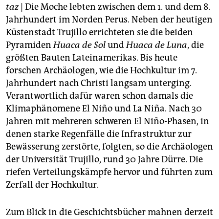
berlin
taz
| Die Moche lebten zwischen dem 1. und dem 8.
Jahrhundert im Norden Perus. Neben der heutigen
nord
Küstenstadt Trujillo errichteten sie die beiden
wahrheit
Pyramiden
Huaca de Sol
und
Huaca de Luna
,
die
größten Bauten Lateinamerikas. Bis heute
verlag
forschen Archäologen, wie die Hochkultur im 7.
Jahrhundert nach Christi langsam unterging.
verlag
Verantwortlich dafür waren schon damals die
veranstaltungen
Klimaphänomene
El Niño
und
La Niña.
Nach 30
Jahren mit mehreren schweren
El Niño-
Phasen, in
shop
denen starke Regenfälle die Infrastruktur zur
fragen & hilfe
Bewässerung zerstörte, folgten, so die Archäologen
der Universität Trujillo, rund 30 Jahre Dürre. Die
unterstützen
riefen Verteilungskämpfe hervor und führten zum
abo
Zerfall der Hochkultur.
genossenschaft
Zum Blick in die Geschichtsbücher mahnen derzeit