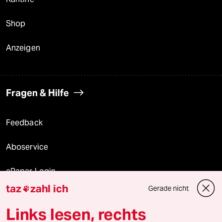
Shop
Anzeigen
Fragen & Hilfe
Feedback
Aboservice
ePaper Login
taz
zahl ich
Gerade nicht

Downloads für Abonnierende
Links lesen, rechts