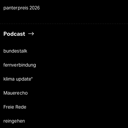
panterpreis 2026
Podcast
bundestalk
fernverbindung
klima update°
Mauerecho
Freie Rede
reingehen