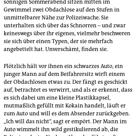
berlin
sonnigen Sommerabend sitzen mitten im
Gewimmel zwei Obdachlose auf den Stufen in
nord
unmittelbarer Nähe zur Polizeiwache. Sie
unterhalten sich über das Schnorren – und zwar
wahrheit
keineswegs über ihr eigenes, vielmehr beschweren
verlag
sie sich über einen Typen, der sie mehrfach
angebettelt hat. Unverschämt, finden sie.
verlag
veranstaltungen
Plötzlich hält vor ihnen ein schwarzes Auto, ein
junger Mann auf dem Beifahrersitz wirft einem
shop
der Obdachlosen etwas zu. Der fängt es geschickt
fragen & hilfe
auf, betrachtet es verwirrt, und als er erkennt, dass
es sich dabei um eine kleine Plastikkapsel,
unterstützen
mutmaßlich gefüllt mit Kokain handelt, läuft er
zum Auto und will es dem Absender zurückgeben.
abo
„Ich will das nicht“, sagt er empört. Der Mann im
genossenschaft
Auto wimmelt ihn wild gestikulierend ab, die