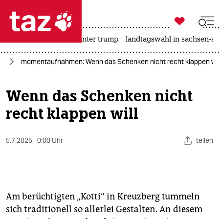

taz zahl ich
nahost-konflikt
usa unter trump
landtagswahl in sachsen-an

taz zahl ich
el
momentaufnahmen: Wenn das Schenken nicht recht klappen wil
taz zahl ich
themen
Wenn das Schenken nicht
recht klappen will
politik
öko
5.7.2025
0:00 Uhr
teilen
gesellschaft
kultur
Am berüchtigten „Kotti“ in Kreuzberg tummeln
sport
sich traditionell so allerlei Gestalten. An diesem