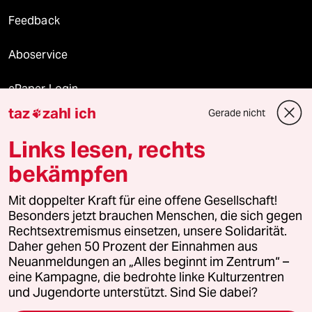
Feedback
Aboservice
ePaper Login
taz
zahl ich
Gerade nicht

Downloads für Abonnierende
Links lesen, rechts
bekämpfen
© 2026 taz Verlags und Vertriebs GmbH
Mit doppelter Kraft für eine offene Gesellschaft!
Alle Rechte vorbehalten. Bei rechtlichen Fragen oder für Genehmigungen
wenden Sie sich bitte an
lizenzen@taz.de
Besonders jetzt brauchen Menschen, die sich gegen
Rechtsextremismus einsetzen, unsere Solidarität.
Daher gehen 50 Prozent der Einnahmen aus
Feedback
Redaktionsstatut
Kommune-Richtlinien
KI-
Neuanmeldungen an „Alles beginnt im Zentrum“ –
eine Kampagne, die bedrohte linke Kulturzentren
Leitlinie
Informant
Datenschutz
Impressum
AGB
und Jugendorte unterstützt. Sind Sie dabei?