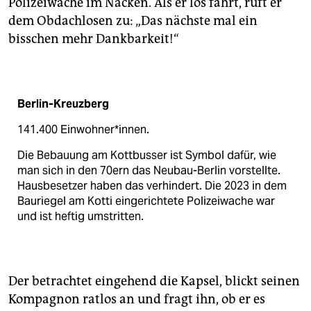
Polizeiwache im Nacken. Als er los fährt, ruft er
epaper login
dem Obdachlosen zu: „Das nächste mal ein
bisschen mehr Dankbarkeit!“
Berlin-­Kreuzberg
141.400 Ein­wohner*innen.
Die Bebauung am Kottbusser ist Symbol dafür, wie
man sich in den 70ern das Neubau-Berlin vorstellte.
Hausbesetzer haben das verhindert. Die 2023 in dem
Bauriegel am Kotti eingerichtete Polizeiwache war
und ist heftig umstritten.
Der betrachtet eingehend die Kapsel, blickt seinen
Kompagnon ratlos an und fragt ihn, ob er es