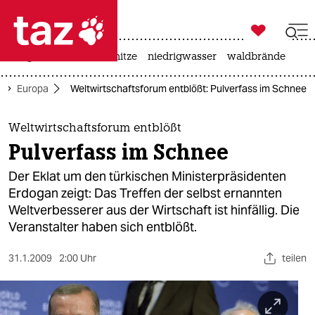

taz zahl ich
krieg in der ukraine
hitze
niedrigwasser
waldbrände

taz zahl ich
Europa
Weltwirtschaftsforum entblößt: Pulverfass im Schnee
taz zahl ich
themen
Weltwirtschaftsforum entblößt
Pulverfass im Schnee
politik
Der Eklat um den türkischen Ministerpräsidenten
öko
Erdogan zeigt: Das Treffen der selbst ernannten
Weltverbesserer aus der Wirtschaft ist hinfällig. Die
gesellschaft
Veranstalter haben sich entblößt.
kultur
31.1.2009
2:00 Uhr
teilen
sport