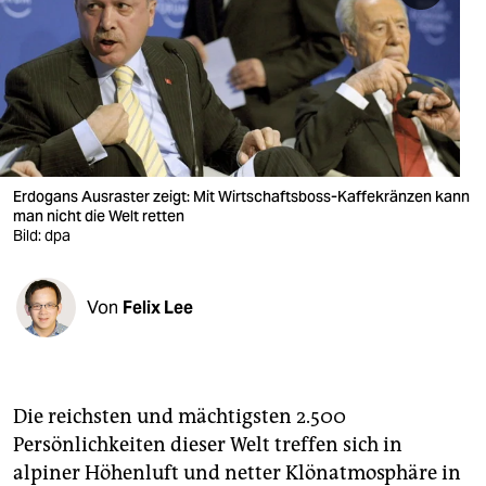
berlin
nord
wahrheit
verlag
verlag
Erdogans Ausraster zeigt: Mit Wirtschaftsboss-Kaffekränzen kann
man nicht die Welt retten
veranstaltungen
Bild: dpa
shop
Von
Felix Lee
fragen & hilfe
unterstützen
abo
Die reichsten und mächtigsten 2.500
Persönlichkeiten dieser Welt treffen sich in
genossenschaft
alpiner Höhenluft und netter Klönatmosphäre in