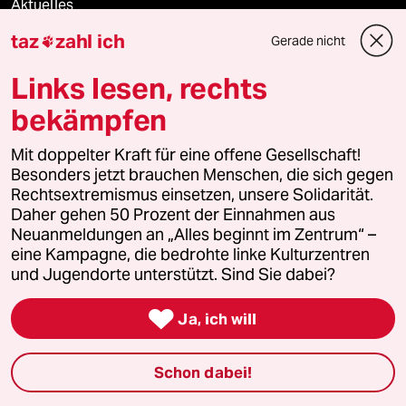
Aktuelles
taz
zahl ich
Gerade nicht

Hausblog
Links lesen, rechts
Die Seitenwende
bekämpfen
Stellen
Mit doppelter Kraft für eine offene Gesellschaft!
Besonders jetzt brauchen Menschen, die sich gegen
Presse
Rechtsextremismus einsetzen, unsere Solidarität.
Daher gehen 50 Prozent der Einnahmen aus
Neuanmeldungen an „Alles beginnt im Zentrum“ –
eine Kampagne, die bedrohte linke Kulturzentren
Unterstützen
und Jugendorte unterstützt. Sind Sie dabei?

Ja, ich will
abo
genossenschaft
Schon dabei!