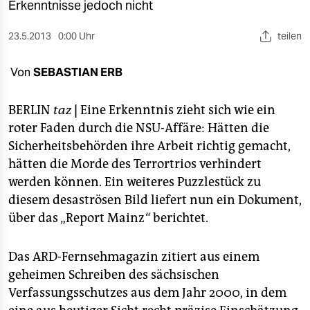
berlin
Erkenntnisse jedoch nicht
nord
23.5.2013
0:00 Uhr
teilen
wahrheit
Von
SEBASTIAN ERB
verlag
BERLIN
taz
|
Eine Erkenntnis zieht sich wie ein
verlag
roter Faden durch die NSU-Affäre: Hätten die
Sicherheitsbehörden ihre Arbeit richtig gemacht,
veranstaltungen
hätten die Morde des Terrortrios verhindert
shop
werden können. Ein weiteres Puzzlestück zu
diesem desaströsen Bild liefert nun ein Dokument,
fragen & hilfe
über das „Report Mainz
“
berichtet.
unterstützen
Das ARD-Fernsehmagazin zitiert aus einem
abo
geheimen Schreiben des sächsischen
genossenschaft
Verfassungsschutzes aus dem Jahr 2000, in dem