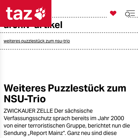

taz zahl ich
archiv-artikel

taz zahl ich
taz zahl ich
weiteres puzzlestück zum nsu-trio
themen
politik
öko
Weiteres Puzzlestück zum
NSU-Trio
gesellschaft
ZWICKAUER ZELLE Der sächsische
kultur
Verfassungsschutz sprach bereits im Jahr 2000
sport
von einer terroristischen Gruppe, berichtet nun die
Sendung „Report Mainz“. Ganz neu sind diese