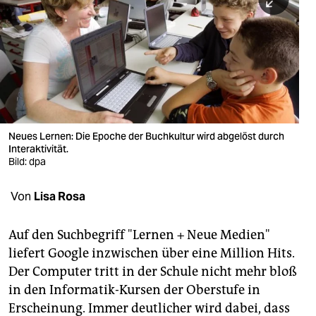
berlin
nord
wahrheit
verlag
verlag
Neues Lernen: Die Epoche der Buchkultur wird abgelöst durch
Interaktivität.
veranstaltungen
Bild: dpa
shop
Von
Lisa Rosa
fragen & hilfe
unterstützen
Auf den Suchbegriff "Lernen + Neue Medien"
liefert Google inzwischen über eine Million Hits.
abo
Der Computer tritt in der Schule nicht mehr bloß
in den Informatik-Kursen der Oberstufe in
genossenschaft
Erscheinung. Immer deutlicher wird dabei, dass