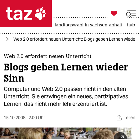

taz zahl ich
niedrigwasser
rente
landtagswahl in sachsen-anhalt
hybri

taz zahl ich
ft
Web 2.0 erfordert neuen Unterricht: Blogs geben Lernen wieder 
taz zahl ich
themen
Web 2.0 erfordert neuen Unterricht
Blogs geben Lernen wieder
politik
Sinn
öko
Computer und Web 2.0 passen nicht in den alten
Unterricht. Sie erzwingen ein neues, partizipatives
gesellschaft
Lernen, das nicht mehr lehrerzentriert ist.
kultur
15.10.2008
2:00 Uhr
teilen
sport