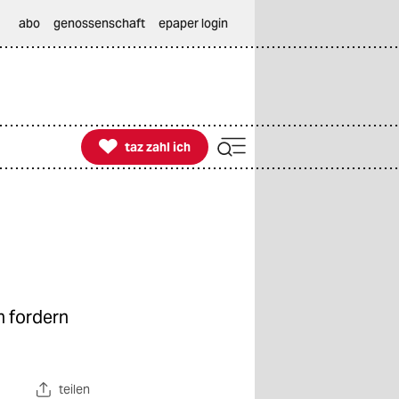
abo
genossenschaft
epaper login

taz zahl ich
taz zahl ich
n fordern
teilen