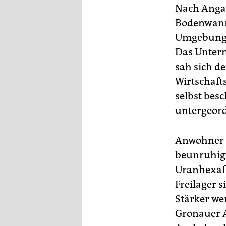
epaper login
Nach Angab
Bodenwanne
Umgebung s
Das Untern
sah sich d
Wirtschaft
selbst bes
untergeord
Anwohner w
beunruhigt
Uranhexafl
Freilager 
Stärker we
Gronauer A