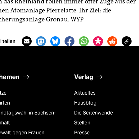
 das Rheinland rollen immer öfter Züge aus der
en Atomanlage Pierrelatte. Ihr Ziel: die
cherungsanlage Gronau.
WYP
 teilen
hemen
Verlag
tze
Aktuelles
urfen
Hausblog
andtagswahl in Sachsen-
Die Seitenwende
nhalt
Stellen
ewalt gegen Frauen
Presse