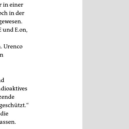
 in einer
ch in der
gewesen.
 und E.on,
n. Urenco
on
nd
adioaktives
nzende
geschützt.“
 die
assen.