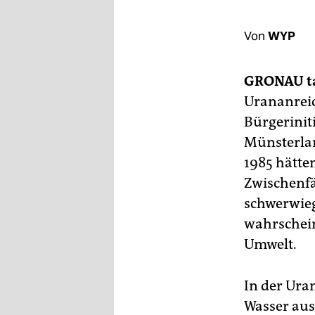
berlin
nord
Von
WYP
wahrheit
GRONAU
t
verlag
Urananrei
Bürgerinit
verlag
Münsterlan
veranstaltungen
1985 hätten
shop
Zwischenfäl
schwerwie
fragen & hilfe
wahrschein
unterstützen
Umwelt.
abo
In der Ura
genossenschaft
Wasser aus