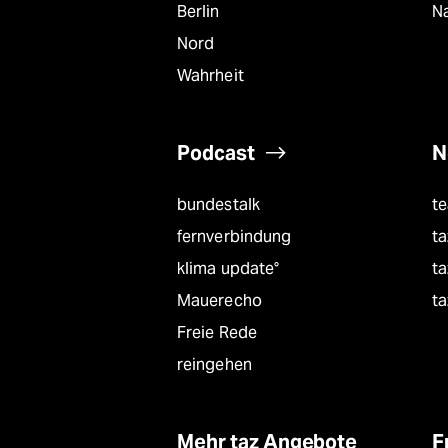
Berlin
Na
Nord
Wahrheit
Podcast
N
bundestalk
t
fernverbindung
ta
klima update°
ta
Mauerecho
ta
Freie Rede
reingehen
Mehr taz Angebote
F