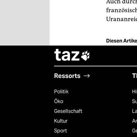
Auch durch
französisch
Urananrei
Diesen Artikel
taz

Ressorts
T
Politik
Hi
Öko
S
Gesellschaft
L
Kultur
A
Sport
G