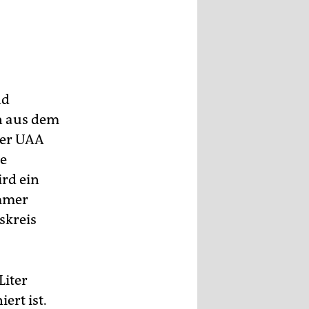
nd
n aus dem
der UAA
ge
ird ein
immer
skreis
Liter
ert ist.