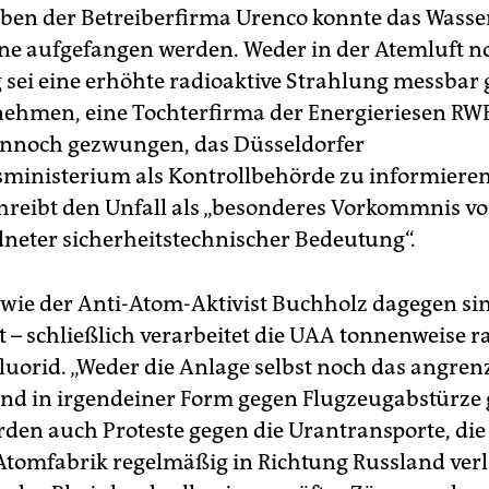
en der Betreiberfirma Urenco konnte das Wasser
 aufgefangen werden. Weder in der Atemluft no
ei eine erhöhte radioaktive Strahlung messbar 
ehmen, eine Tochterfirma der Energieriesen RWE
ennoch gezwungen, das Düsseldorfer
sministerium als Kontrollbehörde zu informiere
chreibt den Unfall als „besonderes Vorkommnis v
neter sicherheitstechnischer Bedeutung“.
ie der Anti-Atom-Aktivist Buchholz dagegen si
 – schließlich verarbeitet die UAA tonnenweise r
uorid. „Weder die Anlage selbst noch das angre
sind in irgendeiner Form gegen Flugzeugabstürze 
rden auch Proteste gegen die Urantransporte, die
tomfabrik regelmäßig in Richtung Russland verl