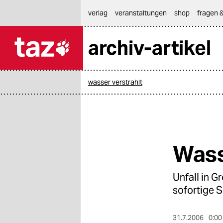
hautnavigation anspringen
hauptinhalt anspringen
footer anspringen
verlag
veranstaltungen
shop
fragen &
archiv-artikel

taz zahl ich
taz zahl ich
wasser verstrahlt
themen
politik
öko
Wass
gesellschaft
Unfall in G
kultur
sofortige 
sport
31.7.2006
0:00