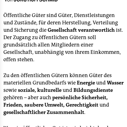
berlin
nord
Öffentliche Güter sind Güter, Dienstleistungen
und Zustände, für deren Herstellung, Verteilung
wahrheit
und Sicherung die
Gesellschaft verantwortlich
ist.
Der Zugang zu öffentlichen Gütern soll
verlag
grundsätzlich allen Mitgliedern einer
verlag
Gesellschaft, unabhängig von ihrem Einkommen,
offen stehen.
veranstaltungen
shop
Zu den öffentlichen Gütern können Güter des
materiellen Grundbedarfs wie
Energie
und
Wasser
fragen & hilfe
sowie
soziale, kulturelle
und
Bildungsdienste
unterstützen
gehören – aber auch
persönliche Sicherheit,
Frieden, saubere Umwelt, Gerechtigkeit
und
abo
gesellschaftlicher Zusammenhalt
.
genossenschaft