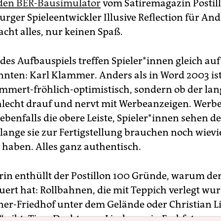
den BER-Bausimulator
vom Satiremagazin Postil
rger Spieleentwickler Illusive Reflection für An
acht alles, nur keinen Spaß.
des Aufbauspiels treffen Spieler*innen gleich auf
nnten: Karl Klammer. Anders als in Word 2003 ist
mmert-fröhlich-optimistisch, sondern ob der la
hlecht drauf und nervt mit Werbeanzeigen. Wer
ebenfalls die obere Leiste, Spieler*innen sehen d
lange sie zur Fertigstellung brauchen noch wievie
 haben. Alles ganz authentisch.
in enthüllt der Postillon 100 Gründe, warum der
uert hat: Rollbahnen, die mit Teppich verlegt wur
aner-Friedhof unter dem Gelände oder Christian L
“ gibt. Tipp: Droht man Lindner, ein Farbfoto von