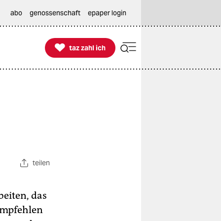
abo
genossenschaft
epaper login

taz zahl ich
taz zahl ich
teilen
eiten, das
 empfehlen