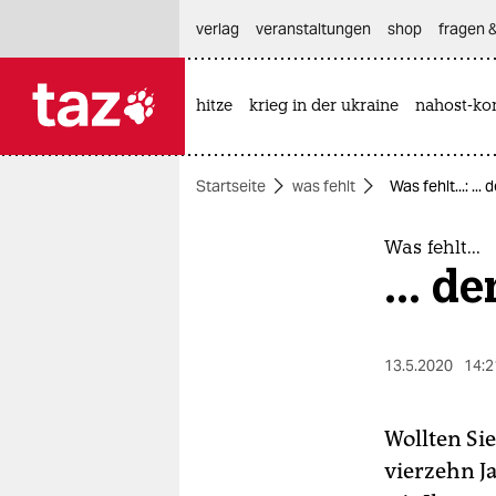
hautnavigation anspringen
hauptinhalt anspringen
footer anspringen
verlag
veranstaltungen
shop
fragen &
hitze
krieg in der ukraine
nahost-kon

taz zahl ich
taz zahl ich
Startseite
was fehlt
Was fehlt...: ..
themen
politik
Was fehlt...
... d
öko
gesellschaft
13.5.2020
14:2
kultur
Wollten Si
sport
vierzehn J