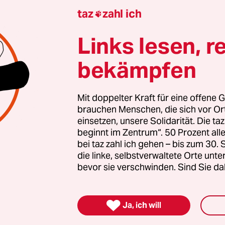
chen, verkrümelt er sich. (
taz
)
taz
zahl ich

Links lesen, r
gierten stärken
bekämpfen
nde Erfolg der AfD bei den kommenden Landtags
 stark rechtsextreme Kräfte inzwischen geworden 
Mit doppelter Kraft für eine offene G
brauchen Menschen, die sich vor O
zt braucht es Zusammenhalt und Solidarität. Auc
einsetzen, unsere Solidarität. Die ta
en Menschen, die sich vor Ort für eine starke
beginnt im Zentrum“. 50 Prozent a
schaft einsetzen. Die taz kooperiert deshalb mit "A
bei taz zahl ich gehen – bis zum 30
 Zentrum". Die Kampagne unterstützt bundesweit
die linke, selbstverwaltete Orte unte
bevor sie verschwinden. Sind Sie da
altete Orte und baut einen solidarischen Fonds f
Erhalt auf. Eine offene Gesellschaft braucht gute
en Journalismus – und zivilgesellschaftliches E

Ja, ich will
 auch? Dann machen Sie mit und unterstützen Si