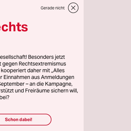
Gerade nicht
echts
wahlen
sind.
esellschaft! Besonders jetzt
rt gegen Rechtsextremismus
h und vor
z kooperiert daher mit „Alles
ller Einnahmen aus Anmeldungen
lles
. September – an die Kampagne,
 linke,
rstützt und Freiräume sichern will,
bei?
ür deren
n, frei
ngagement.
Schon dabei!
e unsere