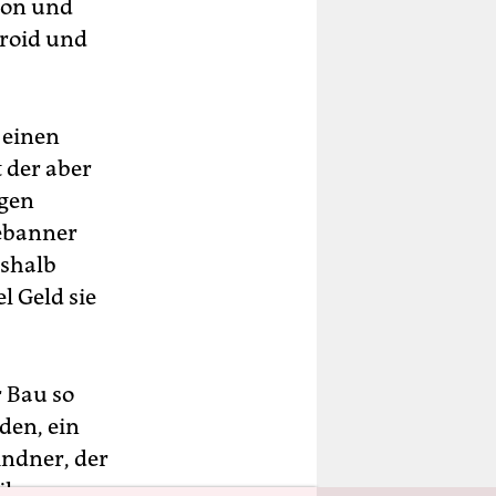
lon und
droid und
 einen
 der aber
ngen
bebanner
eshalb
l Geld sie
 Bau so
den, ein
indner, der
 ihm zu