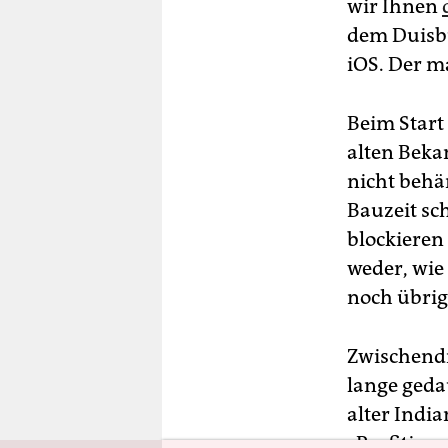
berlin
wir Ihnen
dem Duisbu
nord
iOS. Der m
wahrheit
Beim Start 
verlag
alten Beka
verlag
nicht behä
Bauzeit sc
veranstaltungen
blockieren 
shop
weder, wie 
fragen & hilfe
noch übrig
unterstützen
Zwischendr
abo
lange geda
alter Indi
genossenschaft
„Profitipps