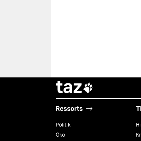
taz

Ressorts
T
Politik
Hi
Öko
Kr