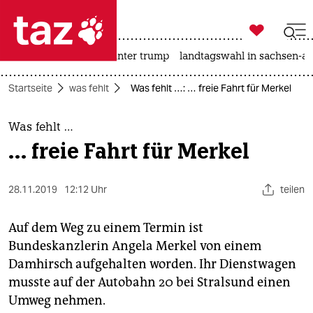

taz zahl ich
nahost-konflikt
usa unter trump
landtagswahl in sachsen-an

taz zahl ich
Startseite
was fehlt
Was fehlt …: … freie Fahrt für Merkel
taz zahl ich
themen
Was fehlt …
… freie Fahrt für Merkel
politik
öko
28.11.2019
12:12 Uhr
teilen
gesellschaft
Auf dem Weg zu einem Termin ist
Bundeskanzlerin Angela Merkel von einem
kultur
Damhirsch aufgehalten worden. Ihr Dienstwagen
musste auf der Autobahn 20 bei Stralsund einen
sport
Umweg nehmen.