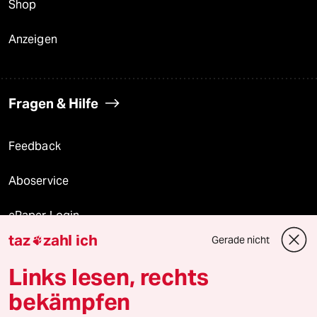
Shop
Anzeigen
Fragen & Hilfe
Feedback
Aboservice
ePaper Login
taz
zahl ich
Gerade nicht

Downloads für Abonnierende
Links lesen, rechts
bekämpfen
© 2026 taz Verlags und Vertriebs GmbH