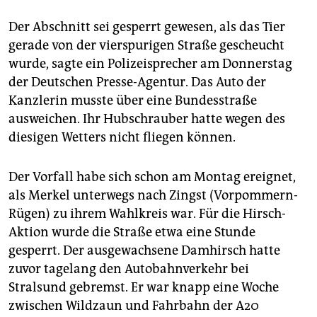
berlin
Der Abschnitt sei gesperrt gewesen, als das Tier
nord
gerade von der vierspurigen Straße gescheucht
wahrheit
wurde, sagte ein Polizeisprecher am Donnerstag
der Deutschen Presse-Agentur. Das Auto der
verlag
Kanzlerin musste über eine Bundesstraße
ausweichen. Ihr Hubschrauber hatte wegen des
verlag
diesigen Wetters nicht fliegen können.
veranstaltungen
Der Vorfall habe sich schon am Montag ereignet,
shop
als Merkel unterwegs nach Zingst (Vorpommern-
fragen & hilfe
Rügen) zu ihrem Wahlkreis war. Für die Hirsch-
Aktion wurde die Straße etwa eine Stunde
unterstützen
gesperrt. Der ausgewachsene Damhirsch hatte
abo
zuvor tagelang den Autobahnverkehr bei
Stralsund gebremst. Er war knapp eine Woche
genossenschaft
zwischen Wildzaun und Fahrbahn der A20