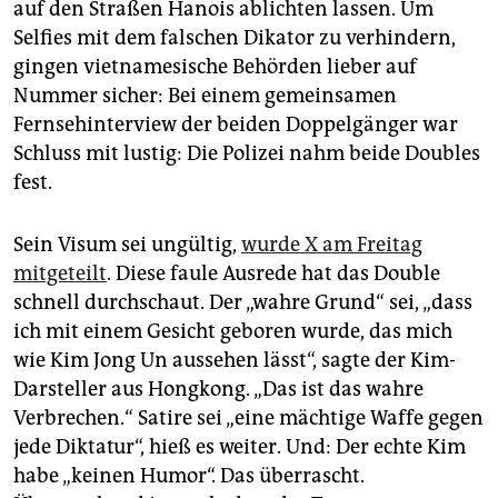
berlin
auf den Straßen Hanois ablichten lassen. Um
Selfies mit dem falschen Dikator zu verhindern,
nord
gingen vietnamesische Behörden lieber auf
Nummer sicher: Bei einem gemeinsamen
wahrheit
Fernsehinterview der beiden Doppelgänger war
verlag
Schluss mit lustig: Die Polizei nahm beide Doubles
fest.
verlag
veranstaltungen
Sein Visum sei ungültig,
wurde X am Freitag
mitgeteilt
. Diese faule Ausrede hat das Double
shop
schnell durchschaut. Der „wahre Grund“ sei, „dass
fragen & hilfe
ich mit einem Gesicht geboren wurde, das mich
wie Kim Jong Un aussehen lässt“, sagte der Kim-
unterstützen
Darsteller aus Hongkong. „Das ist das wahre
abo
Verbrechen.“ Satire sei „eine mächtige Waffe gegen
jede Diktatur“, hieß es weiter. Und: Der echte Kim
genossenschaft
habe „keinen Humor“. Das überrascht.