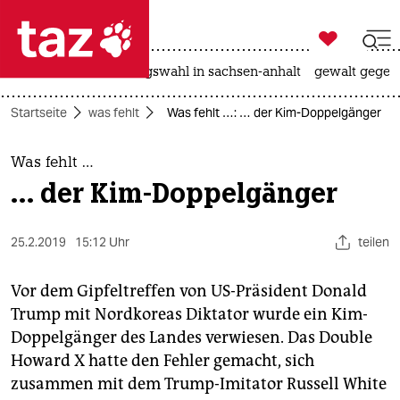

taz zahl ich
hitze
surfen
landtagswahl in sachsen-anhalt
gewalt gegen

taz zahl ich
Startseite
was fehlt
Was fehlt …: … der Kim-Doppelgänger
taz zahl ich
themen
Was fehlt …
… der Kim-Doppelgänger
politik
öko
25.2.2019
15:12 Uhr
teilen
gesellschaft
Vor dem Gipfeltreffen von US-Präsident Donald
Trump mit Nordkoreas Diktator wurde ein Kim-
kultur
Doppelgänger des Landes verwiesen. Das Double
Howard X hatte den Fehler gemacht, sich
sport
zusammen mit dem Trump-Imitator Russell White