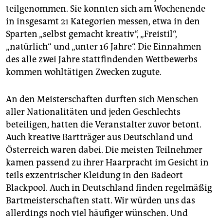
berlin
teilgenommen. Sie konnten sich am Wochenende
in insgesamt 21 Kategorien messen, etwa in den
nord
Sparten „selbst gemacht kreativ“, „Freistil“,
wahrheit
„natürlich“ und „unter 16 Jahre“. Die Einnahmen
des alle zwei Jahre stattfindenden Wettbewerbs
verlag
kommen wohltätigen Zwecken zugute.
verlag
An den Meisterschaften durften sich Menschen
veranstaltungen
aller Nationalitäten und jeden Geschlechts
shop
beteiligen, hatten die Veranstalter zuvor betont.
Auch kreative Bartträger aus Deutschland und
fragen & hilfe
Österreich waren dabei. Die meisten Teilnehmer
unterstützen
kamen passend zu ihrer Haarpracht im Gesicht in
teils exzentrischer Kleidung in den Badeort
abo
Blackpool. Auch in Deutschland finden regelmäßig
Bartmeisterschaften statt. Wir würden uns das
genossenschaft
allerdings noch viel häufiger wünschen. Und