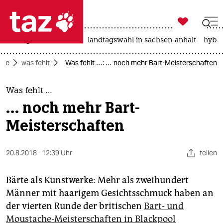

taz zahl ich
niedrigwasser
rente
landtagswahl in sachsen-anhalt
hybri

taz zahl ich
eite
was fehlt
Was fehlt …: … noch mehr Bart-Meisterschaften
taz zahl ich
themen
Was fehlt …
… noch mehr Bart-
politik
Meisterschaften
öko
20.8.2018
12:39 Uhr
teilen
gesellschaft
kultur
Bärte als Kunstwerke: Mehr als zweihundert
Männer mit haarigem Gesichtsschmuck haben an
sport
der vierten Runde der britischen
Bart- und
Moustache-Meisterschaften in Blackpool