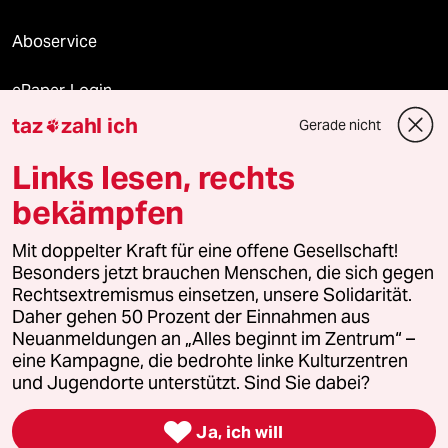
Aboservice
ePaper Login
taz
zahl ich
Gerade nicht

Downloads für Abonnierende
Links lesen, rechts
bekämpfen
© 2026 taz Verlags und Vertriebs GmbH
Mit doppelter Kraft für eine offene Gesellschaft!
Alle Rechte vorbehalten. Bei rechtlichen Fragen oder für Genehmigungen
wenden Sie sich bitte an
lizenzen@taz.de
Besonders jetzt brauchen Menschen, die sich gegen
Rechtsextremismus einsetzen, unsere Solidarität.
Daher gehen 50 Prozent der Einnahmen aus
Feedback
Redaktionsstatut
Kommune-Richtlinien
KI-
Neuanmeldungen an „Alles beginnt im Zentrum“ –
eine Kampagne, die bedrohte linke Kulturzentren
Leitlinie
Informant
Datenschutz
Impressum
AGB
und Jugendorte unterstützt. Sind Sie dabei?
Seitenwende
Einwilligungen widerrufen (Ads)

Ja, ich will