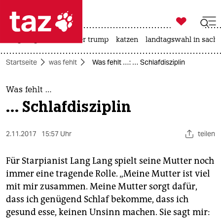

taz zahl ich
bergsteigen
usa unter trump
katzen
landtagswahl in sachs

taz zahl ich
Startseite
was fehlt
Was fehlt …: … Schlafdisziplin
taz zahl ich
themen
Was fehlt …
… Schlafdisziplin
politik
öko
2.11.2017
15:57 Uhr
teilen
gesellschaft
Für Starpianist Lang Lang spielt seine Mutter noch
immer eine tragende Rolle. „Meine Mutter ist viel
kultur
mit mir zusammen. Meine Mutter sorgt dafür,
dass ich genügend Schlaf bekomme, dass ich
sport
gesund esse, keinen Unsinn machen. Sie sagt mir: