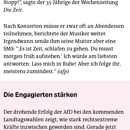
berlin
Stopp!“, sagte der 35-Jährige der Wochenzeitung
Die Zeit
.
nord
wahrheit
Nach Konzerten müsse er zwar oft an Abendessen
teilnehmen, berichtete der Musiker weiter.
verlag
Irgendwann sende ihm seine Mutter aber eine
SMS: “‚Es ist Zeit, schlafen zu gehen. Du musst
verlag
morgen früh aufstehen.‘ Ich würde am liebsten
veranstaltungen
antworten: Lass mich in Ruhe! Aber ich folge ihr,
meistens zumindest.“
(afp)
shop
fragen & hilfe
Die Engagierten stärken
unterstützen
abo
Der drohende Erfolg der AfD bei den kommenden
Landtagswahlen zeigt, wie stark rechtsextreme
genossenschaft
Kräfte inzwischen geworden sind. Gerade jetzt