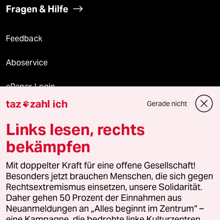
Fragen & Hilfe
Feedback
Aboservice
ePaper Login
taz
zahl ich
Gerade nicht

Downloads für Abonnierende
Links lesen, rechts
bekämpfen
© 2026 taz Verlags und Vertriebs GmbH
Mit doppelter Kraft für eine offene Gesellschaft!
Alle Rechte vorbehalten. Bei rechtlichen Fragen oder für Genehmigungen
wenden Sie sich bitte an
lizenzen@taz.de
Besonders jetzt brauchen Menschen, die sich gegen
Rechtsextremismus einsetzen, unsere Solidarität.
Daher gehen 50 Prozent der Einnahmen aus
Feedback
Redaktionsstatut
Kommune-Richtlinien
KI-
Neuanmeldungen an „Alles beginnt im Zentrum“ –
eine Kampagne, die bedrohte linke Kulturzentren