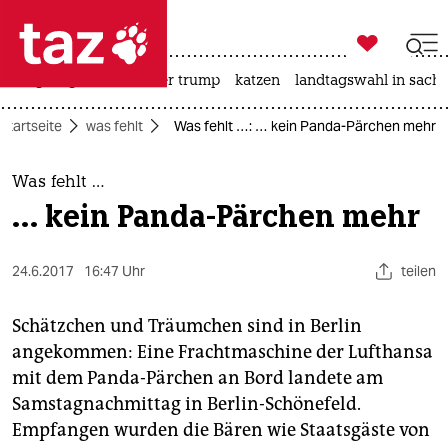

taz zahl ich
bergsteigen
usa unter trump
katzen
landtagswahl in sachs

taz zahl ich
Startseite
was fehlt
Was fehlt …: … kein Panda-Pärchen mehr
taz zahl ich
themen
Was fehlt …
… kein Panda-Pärchen mehr
politik
öko
24.6.2017
16:47 Uhr
teilen
gesellschaft
Schätzchen und Träumchen sind in Berlin
angekommen: Eine Frachtmaschine der Lufthansa
kultur
mit dem Panda-Pärchen an Bord landete am
Samstagnachmittag in Berlin-Schönefeld.
sport
Empfangen wurden die Bären wie Staatsgäste von