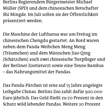
berlin
Berlins Regierendem Bürgermeister Michael
Müller (SPD) und dem chinesischen Botschafter
nord
Shi Mingde. Im Juli sollen sie der Öffentlichkeit
präsentiert werden.
wahrheit
verlag
Die Maschine der Lufthansa war am Freitag im
chinesischen Chengdu gestartet. An Bord waren
verlag
neben dem Panda-Weibchen Meng Meng
veranstaltungen
(Träumchen) und dem Männchen Jiao Qing
(Schätzchen) auch zwei chinesische Tierpfleger und
shop
der Berliner Zootierarzt sowie eine Tonne Bambus
fragen & hilfe
– das Nahrungsmittel der Pandas.
unterstützen
Das Panda-Pärchen ist eine auf 15 Jahre angelegte
abo
Leihgabe Chinas. Berlins Zoo zahlt dafür 920.000
Euro jährlich. Das Geld fließt zu 70 Prozent in den
genossenschaft
Schutz wild lebender Pandas. Weitere 20 Prozent