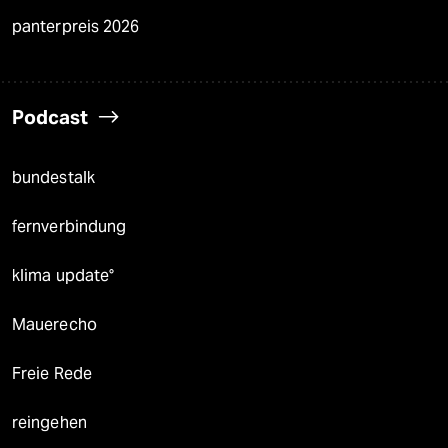
panterpreis 2026
Podcast
bundestalk
fernverbindung
klima update°
Mauerecho
Freie Rede
reingehen