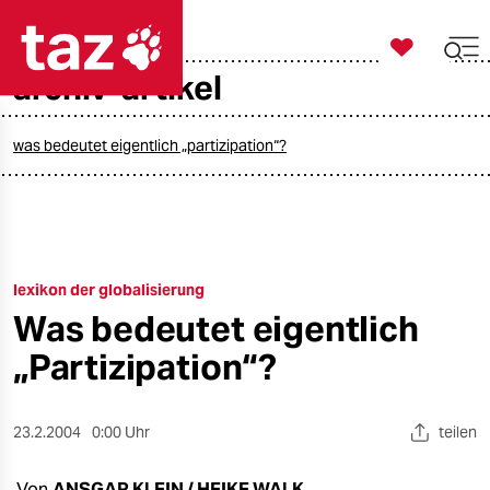

taz zahl ich
archiv-artikel

taz zahl ich
taz zahl ich
was bedeutet eigentlich „partizipation“?
themen
politik
lexikon der globalisierung
öko
Was bedeutet eigentlich
gesellschaft
„Partizipation“?
kultur
23.2.2004
0:00 Uhr
teilen
sport
Von
ANSGAR KLEIN / HEIKE WALK