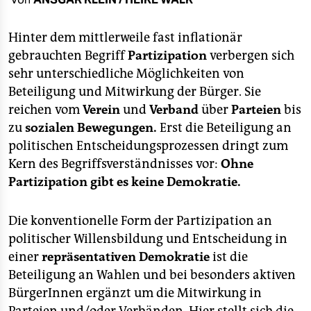
berlin
nord
Hinter dem mittlerweile fast inflationär
gebrauchten Begriff
Partizipation
verbergen sich
wahrheit
sehr unterschiedliche Möglichkeiten von
Beteiligung und Mitwirkung der Bürger. Sie
verlag
reichen vom
Verein
und
Verband
über
Parteien
bis
verlag
zu
sozialen Bewegungen.
Erst die Beteiligung an
politischen Entscheidungsprozessen dringt zum
veranstaltungen
Kern des Begriffsverständnisses vor:
Ohne
shop
Partizipation gibt es keine Demokratie.
fragen & hilfe
Die konventionelle Form der Partizipation an
unterstützen
politischer Willensbildung und Entscheidung in
einer
repräsentativen Demokratie
ist die
abo
Beteiligung an Wahlen und bei besonders aktiven
genossenschaft
BürgerInnen ergänzt um die Mitwirkung in