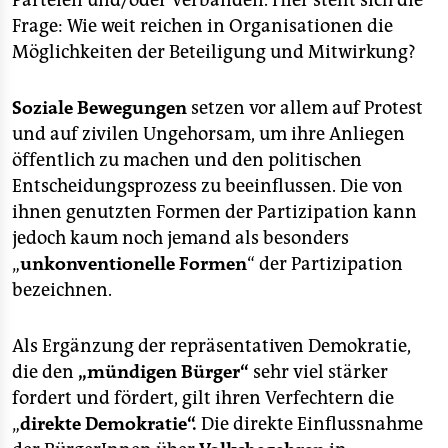
Parteien und/oder Verbänden. Hier stellt sich die
epaper login
Frage: Wie weit reichen in Organisationen die
Möglichkeiten der Beteiligung und Mitwirkung?
Soziale Bewegungen
setzen vor allem auf Protest
und auf zivilen Ungehorsam, um ihre Anliegen
öffentlich zu machen und den politischen
Entscheidungsprozess zu beeinflussen. Die von
ihnen genutzten Formen der Partizipation kann
jedoch kaum noch jemand als besonders
„
unkonventionelle
Formen
“ der Partizipation
bezeichnen.
Als Ergänzung der repräsentativen Demokratie,
die den
„mündigen Bürger“
sehr viel stärker
fordert und fördert, gilt ihren Verfechtern die
„
direkte Demokratie“.
Die direkte Einflussnahme